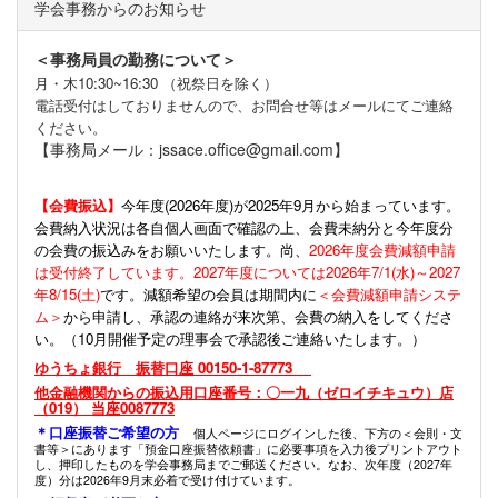
学会事務からのお知らせ
＜事務局員の勤務について＞
月・木10:30~16:30 （祝祭日を除く）
電話受付はしておりませんので、お問合せ等はメールにてご連絡
ください。
【事務局メール：jssace.office@gmail.com】
【会費振込】
今年度(
2026年度)が2025年9月から始まっています。
会費納入状況は各自個人画面で確認の上、会費未納分と今年度分
の会費の振込みをお願いいたします。尚、
2026年度会費減額申請
は受付終了しています。2027年度については2026年7/1(水)～2027
年8/15(土)
です。減額希望の会員は期間内に
＜会費減額申請システ
ム＞
から申請し、承認の連絡が来次第、会費の納入をしてくださ
い。（10月開催予定の理事会で承認後ご連絡いたします。）
ゆうちょ銀行 振替口座 00150-1-87773
他金融機関からの振込用口座番号：〇一九（ゼロイチキュウ）店
（019） 当座0087773
＊口座振替ご希望の方
個人ページにログインした後、下方の＜会則・文
書等＞にあります「預金口座振替依頼書」に必要事項を入力後プリントアウト
し、押印したものを学会事務局までご郵送ください。なお、次年度（2027年
度）分は2026年9月末必着で受け付けています。