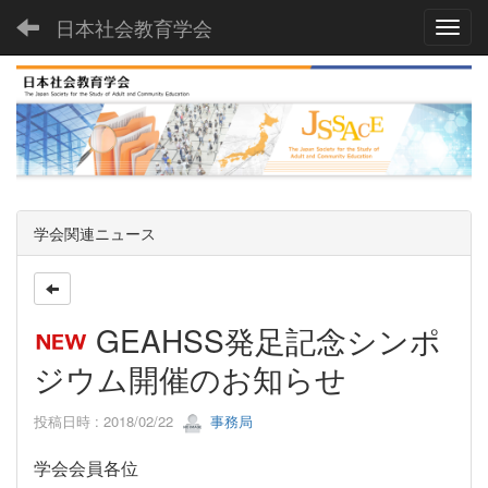
日本社会教育学会
Toggl
学会関連ニュース
GEAHSS発足記念シンポ
ジウム開催のお知らせ
投稿日時 : 2018/02/22
事務局
学会会員各位