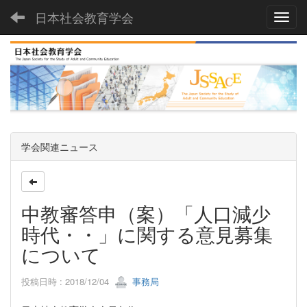
日本社会教育学会
Toggl
学会関連ニュース
中教審答申（案）「人口減少
時代・・」に関する意見募集
について
投稿日時 : 2018/12/04
事務局