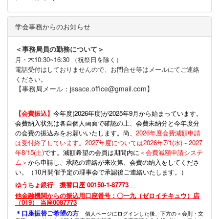
学会事務からのお知らせ
＜事務局員の勤務について＞
月・木10:30~16:30 （祝祭日を除く）
電話受付はしておりませんので、お問合せ等はメールにてご連絡
ください。
【事務局メール：jssace.office@gmail.com】
【会費振込】
今年度(
2026年度)が2025年9月から始まっています。
会費納入状況は各自個人画面で確認の上、会費未納分と今年度分
の会費の振込みをお願いいたします。尚、
2026年度会費減額申請
は受付終了しています。2027年度については2026年7/1(水)～2027
年8/15(土)
です。減額希望の会員は期間内に
＜会費減額申請システ
ム＞
から申請し、承認の連絡が来次第、会費の納入をしてくださ
い。（10月開催予定の理事会で承認後ご連絡いたします。）
ゆうちょ銀行 振替口座 00150-1-87773
他金融機関からの振込用口座番号：〇一九（ゼロイチキュウ）店
（019） 当座0087773
＊口座振替ご希望の方
個人ページにログインした後、下方の＜会則・文