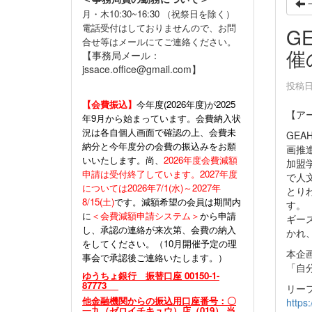
月・木10:30~16:30 （祝祭日を除く）
電話受付はしておりませんので、お問
G
合せ等はメールにてご連絡ください。
催
【事務局メール：
jssace.office@gmail.com】
投稿日時
【会費振込】
今年度(
2026年度)が2025
【ア
年9月から始まっています。会費納入状
況は各自個人画面で確認の上、会費未
GEAH
納分と今年度分の会費の振込みをお願
画推
いいたします。尚、
2026年度会費減額
加盟
申請は受付終了しています。2027年度
で人
については2026年7/1(水)～2027年
とり
8/15(土)
です。減額希望の会員は期間内
す。
に
＜会費減額申請システム＞
から申請
ギー
し、承認の連絡が来次第、会費の納入
かれ
をしてください。（10月開催予定の理
本企
事会で承認後ご連絡いたします。）
「自
ゆうちょ銀行 振替口座 00150-1-
87773
リー
他金融機関からの振込用口座番号：〇
https
一九（ゼロイチキュウ）店（019） 当