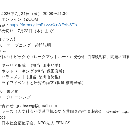
---
2026年7月24日（金） 20:00〜21:30
：オンライン（ZOOM）
込み：
https://forms.gle/iE1zzwXjrWEobiST8
め切り 7月23日（木）まで）
ログラム】
：00 オープニング 趣旨説明
10～
ぞれのトピックでブレークアウトルームに分かれて情報共有、問題の可
キャリア形成 (担当: 田中弘美)
ネットワーキング (担当: 保田真希)
ハラスメント (担当: 堅田香緒里)
）ライフイベントと研究の両立 (担当:椎野若菜）
10 まとめ
30 クロージング
わせ: geahsswg@gmail.com
ース（人文社会科学系学協会男女共同参画推進連絡会 Gender Equality Associat
nces）
日本社会福祉学会、NPO法人 FENICS