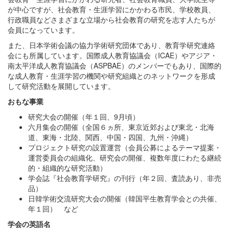
が中⼼ですが、社会教育・⽣涯学習にかかわる市⺠、学校教員、
⾏政職員などさまざまな⽴場から社会教育の研究を志す⼈たちが
会員になっています。
また、日本学術会議の協力学術研究団体であり、教育学研究連絡
会にも所属しています。国際成人教育協議会（ICAE）やアジア・
南太平洋成人教育協議会（ASPBAE）のメンバーでもあり、国際的
な成⼈教育・⽣涯学習の機関や研究組織とのネットワークを形成
して研究活動を展開しています。
おもな事業
研究大会の開催（年１回、9月頃）
六月集会の開催（全国６ヵ所、東京近郊および東北・北海
道、東海・北陸、関西、中国・四国、九州・沖縄）
プロジェクト研究の設置運営（会員公募によるテーマ提案・
運営委員会の組織化、研究会の開催、複数年度にわたる継続
的・組織的な研究活動）
学会誌『社会教育学研究』の刊行（年２回、査読あり、非売
品）
日韓学術交流研究大会の開催（韓国平生教育学会との共催、
年１回） など
学会の英語名