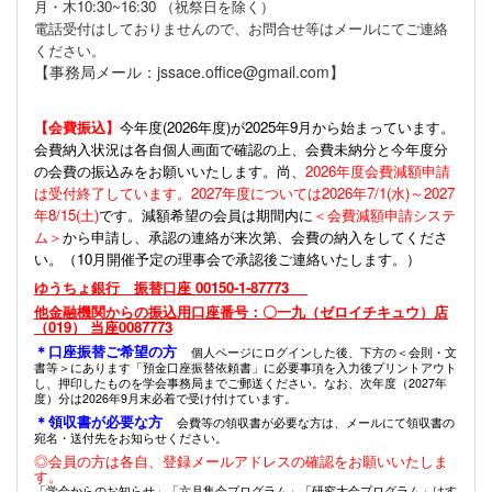
月・木10:30~16:30 （祝祭日を除く）
電話受付はしておりませんので、お問合せ等はメールにてご連絡
ください。
【事務局メール：jssace.office@gmail.com】
【会費振込】
今年度(
2026年度)が2025年9月から始まっています。
会費納入状況は各自個人画面で確認の上、会費未納分と今年度分
の会費の振込みをお願いいたします。尚、
2026年度会費減額申請
は受付終了しています。2027年度については2026年7/1(水)～2027
年8/15(土)
です。減額希望の会員は期間内に
＜会費減額申請システ
ム＞
から申請し、承認の連絡が来次第、会費の納入をしてくださ
い。（10月開催予定の理事会で承認後ご連絡いたします。）
ゆうちょ銀行 振替口座 00150-1-87773
他金融機関からの振込用口座番号：〇一九（ゼロイチキュウ）店
（019） 当座0087773
＊口座振替ご希望の方
個人ページにログインした後、下方の＜会則・文
書等＞にあります「預金口座振替依頼書」に必要事項を入力後プリントアウト
し、押印したものを学会事務局までご郵送ください。なお、次年度（2027年
度）分は2026年9月末必着で受け付けています。
＊領収書が必要な方
会費等の領収書が必要な方は、メールにて領収書の
宛名・送付先をお知らせください。
◎会員の方は各自、登録メールアドレスの確認をお願いいたしま
す。
「学会からのお知らせ」「六月集会プログラム」「研究大会プログラム」はす