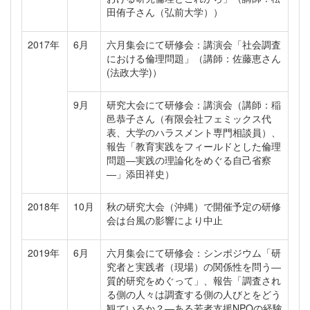
田侑子さん（弘前大学））
2017年
6月
六月集会にて研修会：講演会「社会調査
における倫理問題」（講師：佐藤恵さん
(法政大学)）
9月
研究大会にて研修会：講演会（講師：稲
邑恭子さん（有限会社フェミックス代
表、大学のハラスメント専門相談員）、
報告「教育実践をフィールドとした倫理
問題―実践の理論化をめぐる自己省察
―」添田祥史）
2018年
10月
秋の研究大会（沖縄）で開催予定の研修
会は台風の影響により中止
2019年
6月
六月集会にて研修会：シンポジウム「研
究者と実践者（現場）の関係性を問う―
質的研究をめぐって」、報告「調査され
る側の人々は調査する側の人びとをどう
観ているか？―ある若者支援NPOの経験