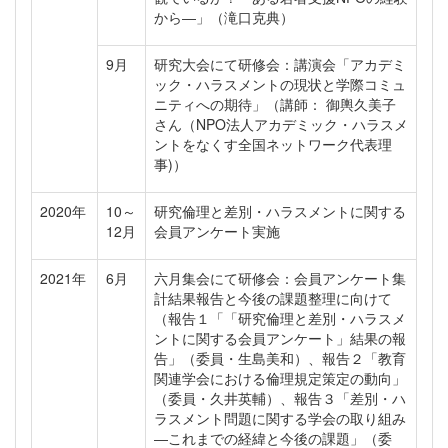
から―」（滝口克典）
9月
研究大会にて研修会：講演会「アカデミ
ック・ハラスメントの現状と学際コミュ
ニティへの期待」（講師： 御輿久美子
さん（NPO法人アカデミック・ハラスメ
ントをなくす全国ネットワーク代表理
事)）
2020年
10～
研究倫理と差別・ハラスメントに関する
12月
会員アンケート実施
2021年
6月
六月集会にて研修会：会員アンケート集
計結果報告と今後の課題整理に向けて
（報告１「「研究倫理と差別・ハラスメ
ントに関する会員アンケート」結果の報
告」（委員・生島美和）、報告２「教育
関連学会における倫理規定策定の動向」
（委員・久井英輔）、報告３「差別・ハ
ラスメント問題に関する学会の取り組み
―これまでの経緯と今後の課題」（委