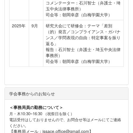
コメンテーター：石川智士（弁護士・埼
玉中央法律事務所）
司会等：朝岡幸彦（白梅学園大学）
2025年
9月
研究大会にて研修会：テーマ「差別
（的）発言／コンプライアンス・ガバナ
ンス／学問表現の自由：特定事案を振り
返る」
報告：石川智士（弁護士・埼玉中央法律
事務所）
司会等：朝岡幸彦（白梅学園大学）
学会事務からのお知らせ
＜事務局員の勤務について＞
月・木10:30~16:30 （祝祭日を除く）
電話受付はしておりませんので、お問合せ等はメールにてご連絡
ください。
【事務局メール：jssace.office@gmail.com】