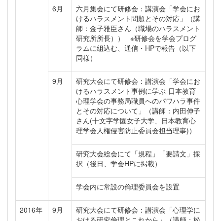
6月
六月集会にて研修会：講演会「学会にお
けるハラスメント問題とその対応」（講
師：金子雅臣さん（職場のハラスメント
研究所所長）） ※研修会を学会プログ
ラムに組込む、通信・HPで報告（以下
同様）
9月
研究大会にて研修会：講演会「学会にお
けるハラスメント事例に学ぶ-日本教育
心理学会の事務局職員へのパワハラ事件
とその対応について」（講師：内田伸子
さん(十文字学園女子大学、日本教育心
理学会人権侵害防止委員会担当理事)）
研究大会総会にて「規程」「要請文」採
択（後日、学会HPに掲載）
学会内に常設の倫理委員会を設置
2016年
9月
研究大会にて研修会：講演会「心理学に
おける研究倫理とこれから」（講師：松