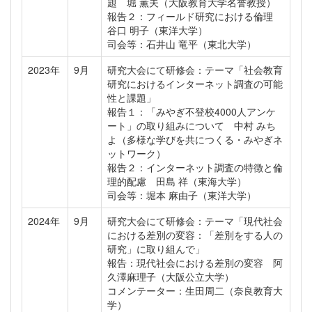
題 堀 薫夫（大阪教育大学名誉教授）
報告２：フィールド研究における倫理
谷口 明子（東洋大学）
司会等：石井山 竜平（東北大学）
2023年
9月
研究大会にて研修会：テーマ「社会教育
研究におけるインターネット調査の可能
性と課題」
報告１：「みやぎ不登校4000人アンケ
ート」の取り組みについて 中村 みち
よ（多様な学びを共につくる・みやぎネ
ットワーク）
報告２：インターネット調査の特徴と倫
理的配慮 田島 祥（東海大学）
司会等：堀本 麻由子（東洋大学）
2024年
9月
研究大会にて研修会：テーマ「現代社会
における差別の変容：「差別をする人の
研究」に取り組んで」
報告：現代社会における差別の変容 阿
久澤麻理子（大阪公立大学）
コメンテーター：生田周二（奈良教育大
学）