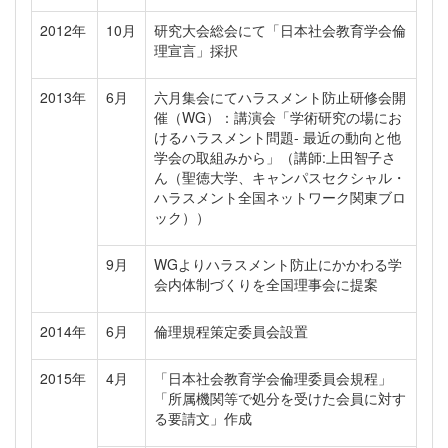
2012年
10月
研究大会総会にて「日本社会教育学会倫
理宣言」採択
2013年
6月
六月集会にてハラスメント防止研修会開
催（WG）：講演会「学術研究の場にお
けるハラスメント問題- 最近の動向と他
学会の取組みから」（講師:上田智子さ
ん（聖徳大学、キャンパスセクシャル・
ハラスメント全国ネットワーク関東ブロ
ック））
9月
WGよりハラスメント防止にかかわる学
会内体制づくりを全国理事会に提案
2014年
6月
倫理規程策定委員会設置
2015年
4月
「日本社会教育学会倫理委員会規程」
「所属機関等で処分を受けた会員に対す
る要請文」作成