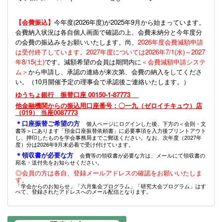
【会費振込】
今年度(
2026年度)が2025年9月から始まっています。
会費納入状況は各自個人画面で確認の上、会費未納分と今年度分
の会費の振込みをお願いいたします。尚、
2026年度会費減額申請
は受付終了しています。2027年度については2026年7/1(水)～2027
年8/15(土)
です。減額希望の会員は期間内に
＜会費減額申請システ
ム＞
から申請し、承認の連絡が来次第、会費の納入をしてくださ
い。（10月開催予定の理事会で承認後ご連絡いたします。）
ゆうちょ銀行 振替口座 00150-1-87773
他金融機関からの振込用口座番号：〇一九（ゼロイチキュウ）店
（019） 当座0087773
＊口座振替ご希望の方
個人ページにログインした後、下方の＜会則・文
書等＞にあります「預金口座振替依頼書」に必要事項を入力後プリントアウト
し、押印したものを学会事務局までご郵送ください。なお、次年度（2027年
度）分は2026年9月末必着で受け付けています。
＊領収書が必要な方
会費等の領収書が必要な方は、メールにて領収書の
宛名・送付先をお知らせください。
◎会員の方は各自、登録メールアドレスの確認をお願いいたしま
す。
「学会からのお知らせ」「六月集会プログラム」「研究大会プログラム」はす
べて、登録されたアドレスへのメール配信となります。