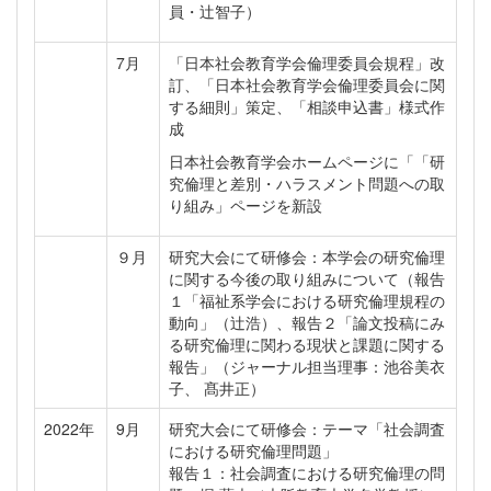
員・辻智子）
7月
「日本社会教育学会倫理委員会規程」改
訂、「日本社会教育学会倫理委員会に関
する細則」策定、「相談申込書」様式作
成
日本社会教育学会ホームページに「「研
究倫理と差別・ハラスメント問題への取
り組み」ページを新設
９月
研究大会にて研修会：本学会の研究倫理
に関する今後の取り組みについて（報告
１「福祉系学会における研究倫理規程の
動向」（辻浩）、報告２「論文投稿にみ
る研究倫理に関わる現状と課題に関する
報告」（ジャーナル担当理事：池谷美衣
子、 髙井正）
2022年
9月
研究大会にて研修会：テーマ「社会調査
における研究倫理問題」
報告１：社会調査における研究倫理の問