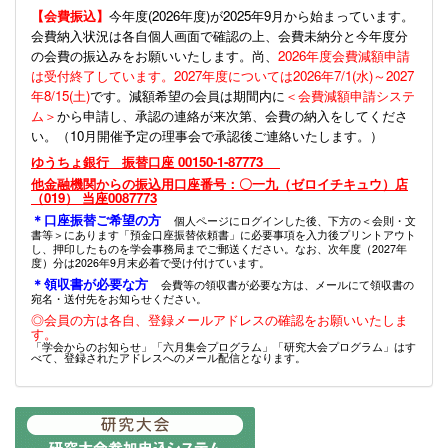
【会費振込】
今年度(
2026年度)が2025年9月から始まっています。
会費納入状況は各自個人画面で確認の上、会費未納分と今年度分
の会費の振込みをお願いいたします。尚、
2026年度会費減額申請
は受付終了しています。2027年度については2026年7/1(水)～2027
年8/15(土)
です。減額希望の会員は期間内に
＜会費減額申請システ
ム＞
から申請し、承認の連絡が来次第、会費の納入をしてくださ
い。（10月開催予定の理事会で承認後ご連絡いたします。）
ゆうちょ銀行 振替口座 00150-1-87773
他金融機関からの振込用口座番号：〇一九（ゼロイチキュウ）店
（019） 当座0087773
＊口座振替ご希望の方
個人ページにログインした後、下方の＜会則・文
書等＞にあります「預金口座振替依頼書」に必要事項を入力後プリントアウト
し、押印したものを学会事務局までご郵送ください。なお、次年度（2027年
度）分は2026年9月末必着で受け付けています。
＊領収書が必要な方
会費等の領収書が必要な方は、メールにて領収書の
宛名・送付先をお知らせください。
◎会員の方は各自、登録メールアドレスの確認をお願いいたしま
す。
「学会からのお知らせ」「六月集会プログラム」「研究大会プログラム」はす
べて、登録されたアドレスへのメール配信となります。