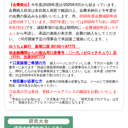
【会費振込】
今年度(
2026年度)が2025年9月から始まっています。
会費納入状況は各自個人画面で確認の上、会費未納分と今年度分
の会費の振込みをお願いいたします。尚、
2026年度会費減額申請
は受付終了しています。2027年度については2026年7/1(水)～2027
年8/15(土)
です。減額希望の会員は期間内に
＜会費減額申請システ
ム＞
から申請し、承認の連絡が来次第、会費の納入をしてくださ
い。（10月開催予定の理事会で承認後ご連絡いたします。）
ゆうちょ銀行 振替口座 00150-1-87773
他金融機関からの振込用口座番号：〇一九（ゼロイチキュウ）店
（019） 当座0087773
＊口座振替ご希望の方
個人ページにログインした後、下方の＜会則・文
書等＞にあります「預金口座振替依頼書」に必要事項を入力後プリントアウト
し、押印したものを学会事務局までご郵送ください。なお、次年度（2027年
度）分は2026年9月末必着で受け付けています。
＊領収書が必要な方
会費等の領収書が必要な方は、メールにて領収書の
宛名・送付先をお知らせください。
◎会員の方は各自、登録メールアドレスの確認をお願いいたしま
す。
「学会からのお知らせ」「六月集会プログラム」「研究大会プログラム」はす
べて、登録されたアドレスへのメール配信となります。