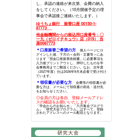
し、承認の連絡が来次第、会費の納入
をしてください。（10月開催予定の理
事会で承認後ご連絡いたします。）
ゆうちょ銀行 振替口座 00150-1-
87773
他金融機関からの振込用口座番号：〇
一九（ゼロイチキュウ）店（019） 当
座0087773
＊口座振替ご希望の方
個人ページにロ
グインした後、下方の＜会則・文書等＞にあ
ります「預金口座振替依頼書」に必要事項を
入力後プリントアウトし、押印したものを学
会事務局までご郵送ください。なお、次年度
（2027年度）分は2026年9月末必着で受け付け
ています。
＊領収書が必要な方
会費等の領収書が必
要な方は、メールにて領収書の宛名・送付先
をお知らせください。
◎会員の方は各自、登録メールアドレ
スの確認をお願いいたします。
「学会からのお知らせ」「六月集会プログラ
ム」「研究大会プログラム」はすべて、登録
されたアドレスへのメール配信となります。