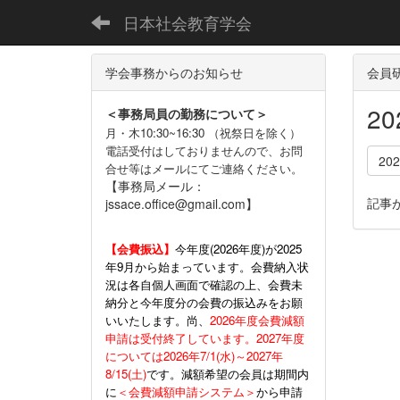
日本社会教育学会
学会事務からのお知らせ
会員
2
＜事務局員の勤務について＞
月・木10:30~16:30 （祝祭日を除く）
電話受付はしておりませんので、お問
20
合せ等はメールにてご連絡ください。
【事務局メール：
記事
jssace.office@gmail.com】
【会費振込】
今年度(
2026年度)が2025
年9月から始まっています。会費納入状
況は各自個人画面で確認の上、会費未
納分と今年度分の会費の振込みをお願
いいたします。尚、
2026年度会費減額
申請は受付終了しています。2027年度
については2026年7/1(水)～2027年
8/15(土)
です。減額希望の会員は期間内
に
＜会費減額申請システム＞
から申請