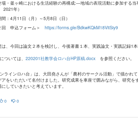
せ場・釜ヶ崎における生活経験の再構成:―地域の表現活動に参加する当
、 2021年）
期間：4月11日（月）～5月8日（日）
２回 申込フォーム＞
https://forms.gle/BdkwKQkM18VitSiy9
度は、今回は論文２本を検討し、今後著書１本、実践論文・実践記録1
細については、
220201社教学会ロハ台HP原稿.docx
を参照ください。
オンラインロハ台」は、大田堯さんが「農村のサークル活動」で描かれ
デアをいただいて名付けました。研究成果を車座で囲みながら、研究を
場にしていきたいと考えています。
0
0