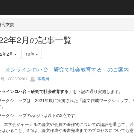
研究支援
022年2月の記事一覧
22年2月
10件
「オンラインロハ台－研究で社会教育する」のご案内
 : 2022/02/01
事務局
ンラインロハ台－研究で社会教育する」
を下記の通り実施します。
ワークショップは、2021年度に実施された「論文作成ワークショップ
す。
ワークショップのねらいは以下の3点です。
は、本学会ジャーナルの論文や会員の著作物についての論評を通じて、
をはかること、2つは、論文作成や著書完成までのプロセスについても