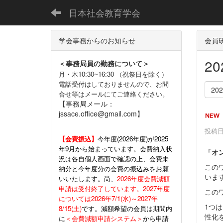
日本社会教育学会
学会事務からのお知らせ
会員
2
＜事務局員の勤務について＞
月・木10:30~16:30 （祝祭日を除く）
電話受付はしておりませんので、お問
20
合せ等はメールにてご連絡ください。
【事務局メール：
jssace.office@gmail.com】
投稿日時
【会費振込】
今年度(
2026年度)が2025
年9月から始まっています。会費納入状
「オ
況は各自個人画面で確認の上、会費未
この
納分と今年度分の会費の振込みをお願
いま
いいたします。尚、
2026年度会費減額
申請は受付終了しています。2027年度
この
については2026年7/1(水)～2027年
1つ
8/15(土)
です。減額希望の会員は期間内
性化
に
＜会費減額申請システム＞
から申請