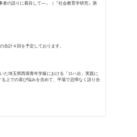
事者の語りに着目して―」（『社会教育学研究』第
本の合計４回を予定しております。
ていた埼玉県西堀青年学級における「ロハ台」実践に
する上での喜び悩みを含めて、平場で忌憚なく語り合