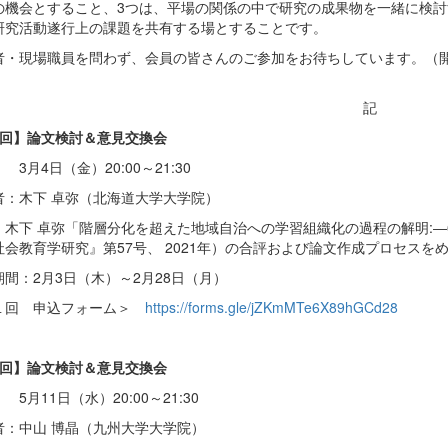
の機会とすること、3つは、平場の関係の中で研究の成果物を一緒に検
研究活動遂行上の課題を共有する場とすることです。
者・現場職員を問わず、会員の皆さんのご参加をお待ちしています。（
記
1回】論文検討＆意見交換会
 3月4日（金）20:00～21:30
者：木下 卓弥（北海道大学大学院）
：木下 卓弥「階層分化を超えた地域自治への学習組織化の過程の解明:―
社会教育学研究』第57号、 2021年）の合評および論文作成プロセスを
期間：2月3日（木）～2月28日（月）
１回 申込フォーム＞
https://forms.gle/jZKmMTe6X89hGCd28
2回】論文検討＆意見交換会
 5月11日（水）20:00～21:30
者：中山 博晶（九州大学大学院）