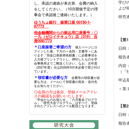
学び
し、承認の連絡が来次第、会費の納入
よび
をしてください。（10月開催予定の理
事会で承認後ご連絡いたします。）
研究
ゆうちょ銀行 振替口座 00150-1-
87773
他金融機関からの振込用口座番号：〇
一九（ゼロイチキュウ）店（019） 当
【第
座0087773
＊口座振替ご希望の方
個人ページにロ
日時：
グインした後、下方の＜会則・文書等＞にあ
ります「預金口座振替依頼書」に必要事項を
報告
入力後プリントアウトし、押印したものを学
会事務局までご郵送ください。なお、次年度
内容
（2027年度）分は2026年9月末必着で受け付け
（『
ています。
＊領収書が必要な方
会費等の領収書が必
申込
要な方は、メールにて領収書の宛名・送付先
をお知らせください。
＜第
◎会員の方は各自、登録メールアドレ
スの確認をお願いいたします。
「学会からのお知らせ」「六月集会プログラ
ム」「研究大会プログラム」はすべて、登録
【第
されたアドレスへのメール配信となります。
日時：
報告