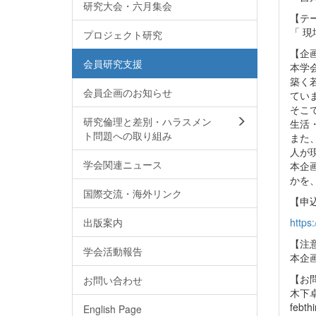
研究大会・六月集会
【テ
「 
プロジェクト研究
【企
会員研究支援
本学
築く
会員企画のお知らせ
てい
そこ
研究倫理と差別・ハラスメン
生活
ト問題への取り組み
また
人が
学会関連ニュース
本企
かを
国際交流・海外リンク
【申
出版案内
https
【注
学会活動報告
本企
【お
お問い合わせ
木下
febt
English Page