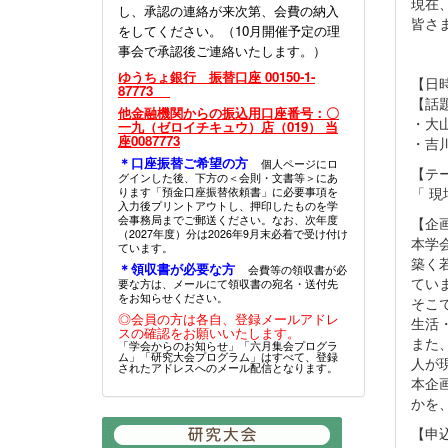
現在
し、承認の連絡が来次第、会費の納入
皆さ
をしてください。（10月開催予定の理
事会で承認後ご連絡いたします。）
ゆうちょ銀行 振替口座 00150-1-
【日時
87773
【話
他金融機関からの振込用口座番号：〇
・大
一九（ゼロイチキュウ）店（019） 当
座0087773
・吉
＊口座振替ご希望の方
個人ページにロ
【テ
グインした後、下方の＜会則・文書等＞にあ
「 
ります「預金口座振替依頼書」に必要事項を
入力後プリントアウトし、押印したものを学
会事務局までご郵送ください。なお、次年度
【企
（2027年度）分は2026年9月末必着で受け付け
本学
ています。
築く
＊領収書が必要な方
会費等の領収書が必
てい
要な方は、メールにて領収書の宛名・送付先
をお知らせください。
そこ
◎会員の方は各自、登録メールアドレ
生活
スの確認をお願いいたします。
また
「学会からのお知らせ」「六月集会プログラ
ム」「研究大会プログラム」はすべて、登録
人が
されたアドレスへのメール配信となります。
本企
かを
【申