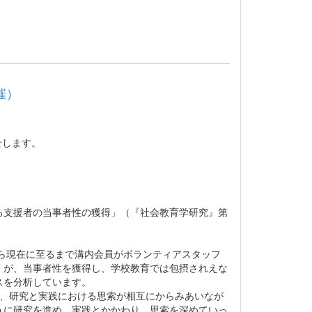
催）
せします。
る支援者の当事者性の獲得」（『社会教育学研究』第
から現在に至るまで溝内会員がボランティアスタッフ
）が、当事者性を獲得し、学校教育では包摂されえな
スを分析しています。
中、研究と実践における思索が相互にからみあいなが
うに研究を進め、実践とかかわり、思索を深めていっ