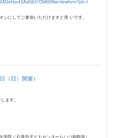
IAGeHyv43Aal0jUi1DM6l0Nw/viewform?pli=1
をオンにしてご参加いただけますと幸 いです。
2日（日）開催）
せします。
学大学院／石巻市子どもセンターらいつ副館長）