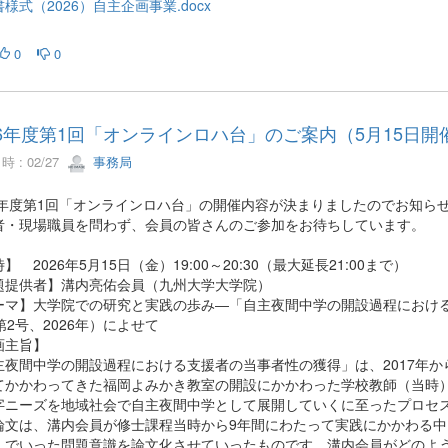
様式（2026）自主企画事業.docx
0
0
26年度第1回「オンラインロハ台」のご案内（5月15日開
 : 02/27
事務局
26年度第1回「オンラインロハ台」の開催内容が決まりましたのでお知ら
者・現場職員を問わず、会員の皆さんのご参加をお待ちしています。
】 2026年5月15日（金）19:00～20:30（最大延長21:00まで）
題提供者】溝内亮佑会員（九州大学大学院）
ーマ】大学院での研究と実践の歩み―「自主夜間中学の開設過程におけ
第2号、2026年）によせて
画主旨】
主夜間中学の開設過程における支援者の当事者性の獲得」は、2017年
てかかわってきた福岡よみかき教室の開設にかかわった学校教師（当時
字ニーズを地域社会で自主夜間中学として展開していくに至ったプロセ
論文は、溝内会員が修士課程当時から9年間にわたって実践にかかわる
んでいった問題意識を論文化させていったものです。溝内会員がどのよ