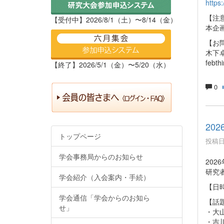
https
【注
【受付中】2026/8/1（土）〜8/14（金）
本企
【お
木下
febt
【終了】2026/5/1（金）〜5/20（水）
0
20
トップページ
投稿日時
学会事務局からのお知らせ
20
研究
学会紹介（入会案内・手続）
【日時
学会通信「学会からのお知ら
【話
せ」
・大
・吉