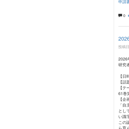
申請書
0
20
投稿日時
20
研究
【日時
【話
【テ
61巻
【企
「自
とし
い識
この
ら育