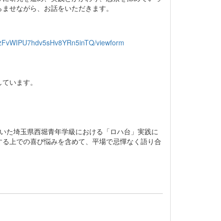
らませながら、お話をいただきます。
dzFvWIPU7hdv5sHv8YRn5inTQ/viewform
しています。
ていた埼玉県西堀青年学級における「ロハ台」実践に
する上での喜び悩みを含めて、平場で忌憚なく語り合