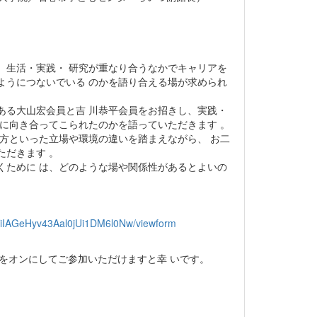
、生活・実践・ 研究が重なり合うなかでキャリアを
ようにつないでいる のかを語り合える場が求められ
ある大山宏会員と吉 川恭平会員をお招きし、実践・
うに向き合ってこられたのかを語っていただきます 。
地方といった立場や環境の違いを踏まえながら、 お二
ただきます 。
くために は、どのような場や関係性があるとよいの
iIAGeHyv43Aal0jUi1DM6l0Nw/viewform
クをオンにしてご参加いただけますと幸 いです。