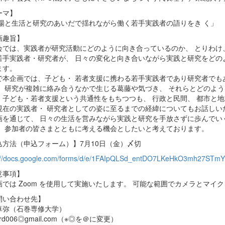
ーマ】
現場と生活と研究のあいだで揺れながら働く若手実践者の語りをき く」
画趣旨】
会では、実践者が研究活動にどのように向き合っているのか、 とりわけ
若手実践者・研究者が、 日々の変化と向き合いながら実践と研究をどの
ます。
で本企画では、子ども・ 若者支援に携わる若手実践者であり研究者でも
・ 研究が複雑に絡み合うなかで生じる葛藤や気づき、 それらとどのよ
、子ども・若者支援という共通性をもちつつも、 行政と民間、 都市と
現在の実践者・ 研究者としての姿に至るまでの経緯についてもお話しい
画を通じて、 日々の生活を営みながら実践と研究を手放さずに歩んでい
、 参加者の皆さまとともに考える機会としたいと考えております。
込方法（申込フォーム）】7月10日（金）〆切
://docs.google.com/forms/d/e/1FAIpQLSd_entDO7LKeHkO3mh27STmY
意事項】
画では Zoom を使用して実施いたします。 可能な範囲でカメラとマイ
問い合わせ先】
卓弥（石巻専修大学）
hird006◎gmail.com（※◎を＠に変更）