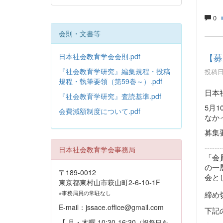
0
会則・文書等
【募
日本社会教育学会会則.pdf
『社会教育学研究』編集規程・投稿
投稿日時
規程・執筆要領（第59巻～）.pdf
日本
『社会教育学研究』査読基準.pdf
5月
会費減額制度について.pdf
なか
募集
-------
日本社会教育学会事務局
「会
の一
〒189-0012
会と
東京都東村山市萩山町2-6-10-1F
締め
※事務局員の常駐なし
E-mail：jssace.office@gmail.com
下記
【 月・木曜 10:30-16:30
（祝祭日を