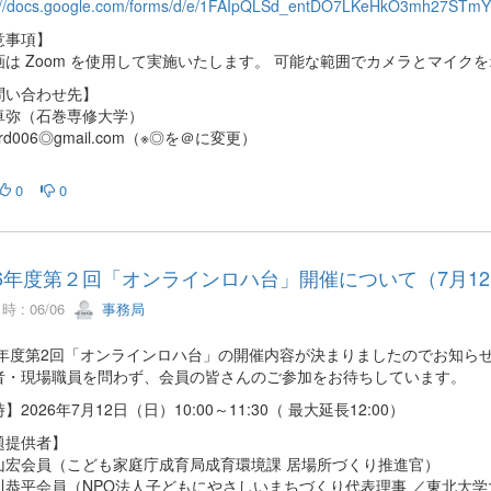
://docs.google.com/forms/d/e/1FAIpQLSd_entDO7LKeHkO3mh27STmYi
意事項】
画は Zoom を使用して実施いたします。 可能な範囲でカメラとマイク
問い合わせ先】
卓弥（石巻専修大学）
hird006◎gmail.com（※◎を＠に変更）
0
0
26年度第２回「オンラインロハ台」開催について（7月1
 : 06/06
事務局
26年度第2回「オンラインロハ台」の開催内容が決まりましたのでお知ら
者・現場職員を問わず、会員の皆さんのご参加をお待ちしています。
】2026年7月12日（日）10:00～11:30（ 最大延長12:00）
題提供者】
山宏会員（こども家庭庁成育局成育環境課 居場所づくり推進官）
川恭平会員（NPO法人子どもにやさしいまちづくり代表理事 ／東北大