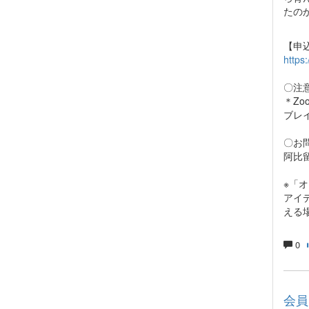
たの
【申
https
〇注
＊Z
ブレ
〇お
阿比留
※「
アイ
える
0
会員