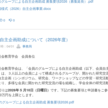
グループによる自主企画助成 募集要項2026（募集延長）.pdf
様式（2026）自主企画事業.docx
0
0
自主企画助成について（2026年度）
 : 04/01
事務局
社会教育学会 会員各位
社会教育学会は、「会員のグループによる自主企画助成（以下、会員自
」は、３人以上の会員によって構成されるグループが、開かれた研究交
自主企画（シンポジウム、研究会、ワークショップなどの学習・研究活
より、多様な会員に開かれた研究交流の場を組織し、学会全体の研究活
切りは
2026年 5 月10日（日曜日）
です。下記の募集要項と申請書をご参
10万円を上限とします。
のグループによる自主企画助成 募集要項2026.pdf