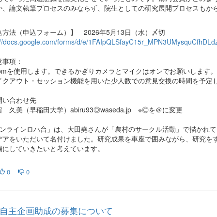
か、論文執筆プロセスのみならず、院生としての研究展開プロセスもか
込方法（申込フォーム）】 2026年5月13日（水）〆切
://docs.google.com/forms/d/e/1FAIpQLSfayC15r_MPN3UMysquCfhDL
意事項：
oomを使用します。できるかぎりカメラとマイクはオンでお願いします。
イクアウト・セッション機能を用いた少人数での意見交換の時間を予定
問い合わせ先
 久美（早稲田大学）abiru93◎waseda.jp ※◎を＠に変更
オンラインロハ台」は、大田堯さんが「農村のサークル活動」で描かれ
デアをいただいて名付けました。研究成果を車座で囲みながら、研究を
場にしていきたいと考えています。
0
0
自主企画助成の募集について