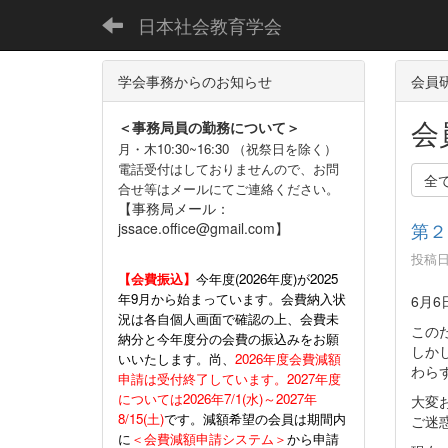
日本社会教育学会
学会事務からのお知らせ
会員
会
＜事務局員の勤務について＞
月・木10:30~16:30 （祝祭日を除く）
電話受付はしておりませんので、お問
全
合せ等はメールにてご連絡ください。
【事務局メール：
第２
jssace.office@gmail.com】
投稿日時
【会費振込】
今年度(
2026年度)が2025
年9月から始まっています。会費納入状
6月
況は各自個人画面で確認の上、会費未
この
納分と今年度分の会費の振込みをお願
しか
いいたします。尚、
2026年度会費減額
わら
申請は受付終了しています。2027年度
については2026年7/1(水)～2027年
大変
8/15(土)
です。減額希望の会員は期間内
ご迷
に
＜会費減額申請システム＞
から申請