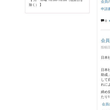
会員の
】
除く）
申請書
0
会員
投稿日時
日本
日本
助成
して
れに
締め
たり
会員