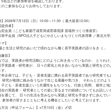
、5名ほどの参加希望を確認しております。
まのご参加を心よりお待ちしております。
】2026年7月12日（日）10:00～11:30（ 最大延長12:00）
題提供者】
山宏会員（こども家庭庁成育局成育環境課 居場所づくり推進官）
川恭平会員（NPO法人子どもにやさしいまちづくり代表理事 ／東北大
ーマ】
現場と生活と研究のあいだで揺れながら働く若手実践者の語りをき く」
画趣旨】
会では、実践者が研究活動にどのように向き合っているのか、 とりわけ
若手実践者・研究者が、 日々の変化と向き合いながら実践と研究をどの
ます。
で本企画では、子ども・ 若者支援に携わる若手実践者であり研究者でも
・ 研究が複雑に絡み合うなかで生じる葛藤や気づき、 それらとどのよ
、子ども・若者支援という共通性をもちつつも、行政と民間、 都市と地
現在の実践者・ 研究者としての姿に至るまでの経緯についてもお話しい
画を通じて、 日々の生活を営みながら実践と研究を手放さずに歩んでい
、 参加者の皆さまとともに考える機会としたいと考えております。
込方法（申込フォーム）】※7月10日（金）〆切