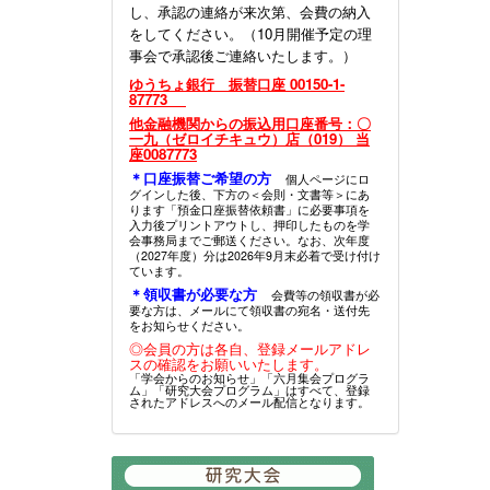
し、承認の連絡が来次第、会費の納入
をしてください。（10月開催予定の理
事会で承認後ご連絡いたします。）
ゆうちょ銀行 振替口座 00150-1-
87773
他金融機関からの振込用口座番号：〇
一九（ゼロイチキュウ）店（019） 当
座0087773
＊口座振替ご希望の方
個人ページにロ
グインした後、下方の＜会則・文書等＞にあ
ります「預金口座振替依頼書」に必要事項を
入力後プリントアウトし、押印したものを学
会事務局までご郵送ください。なお、次年度
（2027年度）分は2026年9月末必着で受け付け
ています。
＊領収書が必要な方
会費等の領収書が必
要な方は、メールにて領収書の宛名・送付先
をお知らせください。
◎会員の方は各自、登録メールアドレ
スの確認をお願いいたします。
「学会からのお知らせ」「六月集会プログラ
ム」「研究大会プログラム」はすべて、登録
されたアドレスへのメール配信となります。