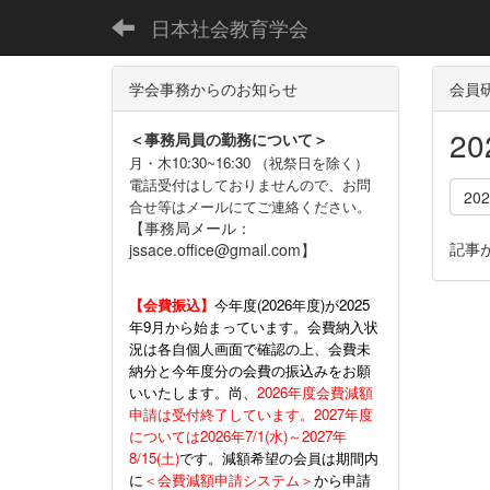
日本社会教育学会
学会事務からのお知らせ
会員
2
＜事務局員の勤務について＞
月・木10:30~16:30 （祝祭日を除く）
電話受付はしておりませんので、お問
20
合せ等はメールにてご連絡ください。
【事務局メール：
記事
jssace.office@gmail.com】
【会費振込】
今年度(
2026年度)が2025
年9月から始まっています。会費納入状
況は各自個人画面で確認の上、会費未
納分と今年度分の会費の振込みをお願
いいたします。尚、
2026年度会費減額
申請は受付終了しています。2027年度
については2026年7/1(水)～2027年
8/15(土)
です。減額希望の会員は期間内
に
＜会費減額申請システム＞
から申請