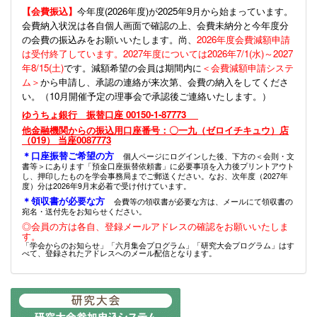
【会費振込】
今年度(
2026年度)が2025年9月から始まっています。
会費納入状況は各自個人画面で確認の上、会費未納分と今年度分
の会費の振込みをお願いいたします。尚、
2026年度会費減額申請
は受付終了しています。2027年度については2026年7/1(水)～2027
年8/15(土)
です。減額希望の会員は期間内に
＜会費減額申請システ
ム＞
から申請し、承認の連絡が来次第、会費の納入をしてくださ
い。（10月開催予定の理事会で承認後ご連絡いたします。）
ゆうちょ銀行 振替口座 00150-1-87773
他金融機関からの振込用口座番号：〇一九（ゼロイチキュウ）店
（019） 当座0087773
＊口座振替ご希望の方
個人ページにログインした後、下方の＜会則・文
書等＞にあります「預金口座振替依頼書」に必要事項を入力後プリントアウト
し、押印したものを学会事務局までご郵送ください。なお、次年度（2027年
度）分は2026年9月末必着で受け付けています。
＊領収書が必要な方
会費等の領収書が必要な方は、メールにて領収書の
宛名・送付先をお知らせください。
◎会員の方は各自、登録メールアドレスの確認をお願いいたしま
す。
「学会からのお知らせ」「六月集会プログラム」「研究大会プログラム」はす
べて、登録されたアドレスへのメール配信となります。