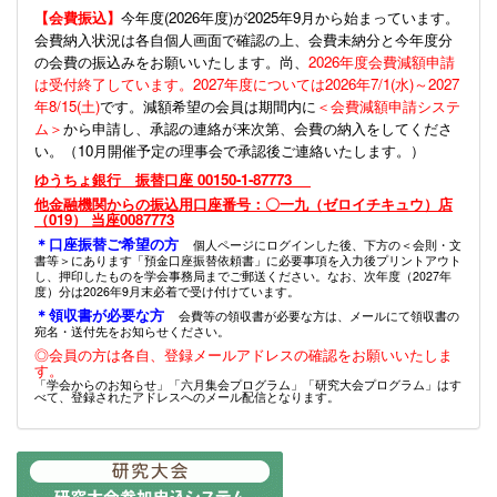
【会費振込】
今年度(
2026年度)が2025年9月から始まっています。
会費納入状況は各自個人画面で確認の上、会費未納分と今年度分
の会費の振込みをお願いいたします。尚、
2026年度会費減額申請
は受付終了しています。2027年度については2026年7/1(水)～2027
年8/15(土)
です。減額希望の会員は期間内に
＜会費減額申請システ
ム＞
から申請し、承認の連絡が来次第、会費の納入をしてくださ
い。（10月開催予定の理事会で承認後ご連絡いたします。）
ゆうちょ銀行 振替口座 00150-1-87773
他金融機関からの振込用口座番号：〇一九（ゼロイチキュウ）店
（019） 当座0087773
＊口座振替ご希望の方
個人ページにログインした後、下方の＜会則・文
書等＞にあります「預金口座振替依頼書」に必要事項を入力後プリントアウト
し、押印したものを学会事務局までご郵送ください。なお、次年度（2027年
度）分は2026年9月末必着で受け付けています。
＊領収書が必要な方
会費等の領収書が必要な方は、メールにて領収書の
宛名・送付先をお知らせください。
◎会員の方は各自、登録メールアドレスの確認をお願いいたしま
す。
「学会からのお知らせ」「六月集会プログラム」「研究大会プログラム」はす
べて、登録されたアドレスへのメール配信となります。