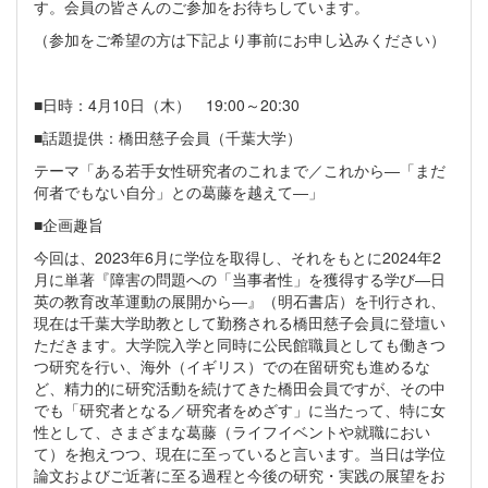
す。会員の皆さんのご参加をお待ちしています。
（参加をご希望の方は下記より事前にお申し込みください）
■日時：4月10日（木） 19:00～20:30
■話題提供：橋田慈子会員（千葉大学）
テーマ「ある若手女性研究者のこれまで／これから―「まだ
何者でもない自分」との葛藤を越えて―」
■企画趣旨
今回は、2023年6月に学位を取得し、それをもとに2024年2
月に単著『障害の問題への「当事者性」を獲得する学び―日
英の教育改革運動の展開から―』（明石書店）を刊行され、
現在は千葉大学助教として勤務される橋田慈子会員に登壇い
ただきます。大学院入学と同時に公民館職員としても働きつ
つ研究を行い、海外（イギリス）での在留研究も進めるな
ど、精力的に研究活動を続けてきた橋田会員ですが、その中
でも「研究者となる／研究者をめざす」に当たって、特に女
性として、さまざまな葛藤（ライフイベントや就職におい
て）を抱えつつ、現在に至っていると言います。当日は学位
論文およびご近著に至る過程と今後の研究・実践の展望をお