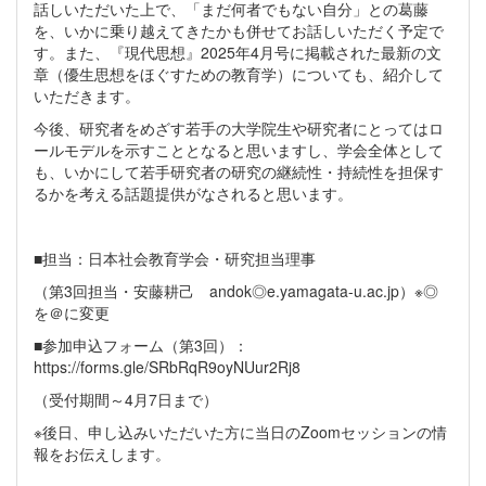
話しいただいた上で、「まだ何者でもない自分」との葛藤
を、いかに乗り越えてきたかも併せてお話しいただく予定で
す。また、『現代思想』2025年4月号に掲載された最新の文
章（優生思想をほぐすための教育学）についても、紹介して
いただきます。
今後、研究者をめざす若手の大学院生や研究者にとってはロ
ールモデルを示すこととなると思いますし、学会全体として
も、いかにして若手研究者の研究の継続性・持続性を担保す
るかを考える話題提供がなされると思います。
■担当：日本社会教育学会・研究担当理事
（第3回担当・安藤耕己 andok◎e.yamagata-u.ac.jp）※◎
を＠に変更
■参加申込フォーム（第3回）：
https://forms.gle/SRbRqR9oyNUur2Rj8
（受付期間～4月7日まで）
※後日、申し込みいただいた方に当日のZoomセッションの情
報をお伝えします。