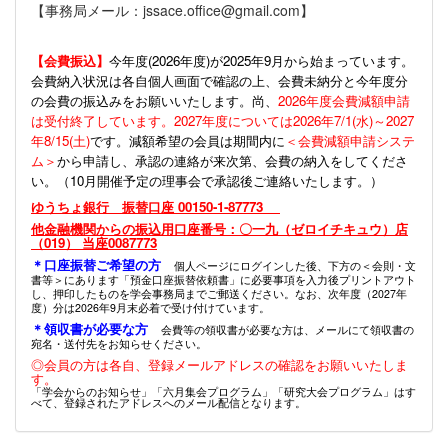
【事務局メール：jssace.office@gmail.com】
【会費振込】
今年度(
2026年度)が2025年9月から始まっています。
会費納入状況は各自個人画面で確認の上、会費未納分と今年度分
の会費の振込みをお願いいたします。尚、
2026年度会費減額申請
は受付終了しています。2027年度については2026年7/1(水)～2027
年8/15(土)
です。減額希望の会員は期間内に
＜会費減額申請システ
ム＞
から申請し、承認の連絡が来次第、会費の納入をしてくださ
い。（10月開催予定の理事会で承認後ご連絡いたします。）
ゆうちょ銀行 振替口座 00150-1-87773
他金融機関からの振込用口座番号：〇一九（ゼロイチキュウ）店
（019） 当座0087773
＊口座振替ご希望の方
個人ページにログインした後、下方の＜会則・文
書等＞にあります「預金口座振替依頼書」に必要事項を入力後プリントアウト
し、押印したものを学会事務局までご郵送ください。なお、次年度（2027年
度）分は2026年9月末必着で受け付けています。
＊領収書が必要な方
会費等の領収書が必要な方は、メールにて領収書の
宛名・送付先をお知らせください。
◎会員の方は各自、登録メールアドレスの確認をお願いいたしま
す。
「学会からのお知らせ」「六月集会プログラム」「研究大会プログラム」はす
べて、登録されたアドレスへのメール配信となります。