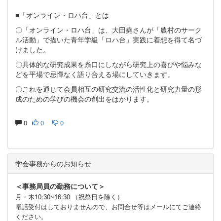
■「オンライン・ロハ台」とは
〇「オンライン・ロハ台」は、大田堯さんが「農村のサーク
ル活動」で描いた青年学級「ロハ台」実践に着想を得て名づ
けました。
〇具体的な研究成果を糸口にしながら研究上の喜びや悩みな
どを平場で忌憚なく語り合える場にしていきます。
〇これを通じて会員相互の研究交流の活性化と研究力量の形
成のための学びの機会の創出をはかります。
0
0
0
学会事務からのお知らせ
＜事務局員の勤務について＞
月・木10:30~16:30 （祝祭日を除く）
電話受付はしておりませんので、お問合せ等はメールにてご連絡
ください。