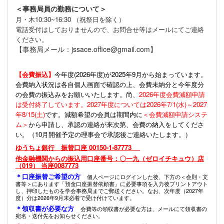
＜事務局員の勤務について＞
月・木10:30~16:30 （祝祭日を除く）
電話受付はしておりませんので、お問合せ等はメールにてご連絡
ください。
【事務局メール：jssace.office@gmail.com】
【会費振込】
今年度(
2026年度)が2025年9月から始まっています。
会費納入状況は各自個人画面で確認の上、会費未納分と今年度分
の会費の振込みをお願いいたします。尚、
2026年度会費減額申請
は受付終了しています。2027年度については2026年7/1(水)～2027
年8/15(土)
です。減額希望の会員は期間内に
＜会費減額申請システ
ム＞
から申請し、承認の連絡が来次第、会費の納入をしてくださ
い。（10月開催予定の理事会で承認後ご連絡いたします。）
ゆうちょ銀行 振替口座 00150-1-87773
他金融機関からの振込用口座番号：〇一九（ゼロイチキュウ）店
（019） 当座0087773
＊口座振替ご希望の方
個人ページにログインした後、下方の＜会則・文
書等＞にあります「預金口座振替依頼書」に必要事項を入力後プリントアウト
し、押印したものを学会事務局までご郵送ください。なお、次年度（2027年
度）分は2026年9月末必着で受け付けています。
＊領収書が必要な方
会費等の領収書が必要な方は、メールにて領収書の
宛名・送付先をお知らせください。