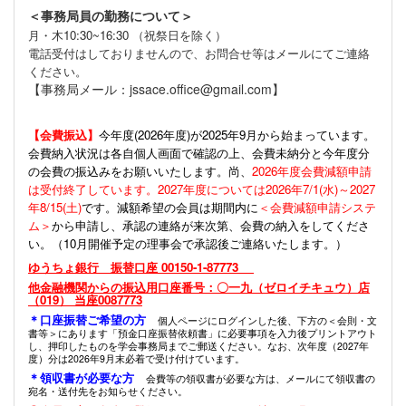
＜事務局員の勤務について＞
月・木10:30~16:30 （祝祭日を除く）
電話受付はしておりませんので、お問合せ等はメールにてご連絡
ください。
【事務局メール：jssace.office@gmail.com】
【会費振込】
今年度(
2026年度)が2025年9月から始まっています。
会費納入状況は各自個人画面で確認の上、会費未納分と今年度分
の会費の振込みをお願いいたします。尚、
2026年度会費減額申請
は受付終了しています。2027年度については2026年7/1(水)～2027
年8/15(土)
です。減額希望の会員は期間内に
＜会費減額申請システ
ム＞
から申請し、承認の連絡が来次第、会費の納入をしてくださ
い。（10月開催予定の理事会で承認後ご連絡いたします。）
ゆうちょ銀行 振替口座 00150-1-87773
他金融機関からの振込用口座番号：〇一九（ゼロイチキュウ）店
（019） 当座0087773
＊口座振替ご希望の方
個人ページにログインした後、下方の＜会則・文
書等＞にあります「預金口座振替依頼書」に必要事項を入力後プリントアウト
し、押印したものを学会事務局までご郵送ください。なお、次年度（2027年
度）分は2026年9月末必着で受け付けています。
＊領収書が必要な方
会費等の領収書が必要な方は、メールにて領収書の
宛名・送付先をお知らせください。