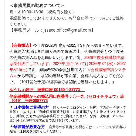
＜事務局員の勤務について＞
月・木10:30~16:30 （祝祭日を除く）
電話受付はしておりませんので、お問合せ等はメールにてご連絡
ください。
【事務局メール：jssace.office@gmail.com】
【会費振込】
今年度(
2026年度)が2025年9月から始まっています。
会費納入状況は各自個人画面で確認の上、会費未納分と今年度分
の会費の振込みをお願いいたします。尚、
2026年度会費減額申請
は受付終了しています。2027年度については2026年7/1(水)～2027
年8/15(土)
です。減額希望の会員は期間内に
＜会費減額申請システ
ム＞
から申請し、承認の連絡が来次第、会費の納入をしてくださ
い。（10月開催予定の理事会で承認後ご連絡いたします。）
ゆうちょ銀行 振替口座 00150-1-87773
他金融機関からの振込用口座番号：〇一九（ゼロイチキュウ）店
（019） 当座0087773
＊口座振替ご希望の方
個人ページにログインした後、下方の＜会則・文
書等＞にあります「預金口座振替依頼書」に必要事項を入力後プリントアウト
し、押印したものを学会事務局までご郵送ください。なお、次年度（2027年
度）分は2026年9月末必着で受け付けています。
＊領収書が必要な方
会費等の領収書が必要な方は、メールにて領収書の
宛名・送付先をお知らせください。