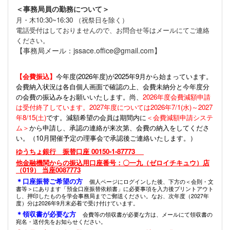
＜事務局員の勤務について＞
月・木10:30~16:30 （祝祭日を除く）
電話受付はしておりませんので、お問合せ等はメールにてご連絡
ください。
【事務局メール：jssace.office@gmail.com】
【会費振込】
今年度(
2026年度)が2025年9月から始まっています。
会費納入状況は各自個人画面で確認の上、会費未納分と今年度分
の会費の振込みをお願いいたします。尚、
2026年度会費減額申請
は受付終了しています。2027年度については2026年7/1(水)～2027
年8/15(土)
です。減額希望の会員は期間内に
＜会費減額申請システ
ム＞
から申請し、承認の連絡が来次第、会費の納入をしてくださ
い。（10月開催予定の理事会で承認後ご連絡いたします。）
ゆうちょ銀行 振替口座 00150-1-87773
他金融機関からの振込用口座番号：〇一九（ゼロイチキュウ）店
（019） 当座0087773
＊口座振替ご希望の方
個人ページにログインした後、下方の＜会則・文
書等＞にあります「預金口座振替依頼書」に必要事項を入力後プリントアウト
し、押印したものを学会事務局までご郵送ください。なお、次年度（2027年
度）分は2026年9月末必着で受け付けています。
＊領収書が必要な方
会費等の領収書が必要な方は、メールにて領収書の
宛名・送付先をお知らせください。