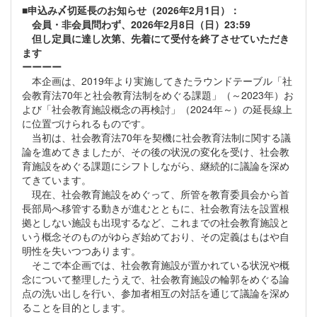
■申込み〆切延長のお知らせ（2026年2月1日）：
会員・非会員問わず、2026年2月8日（日）23:59
但し定員に達し次第、先着にて受付を終了させていただき
ます
ーーーー
本企画は、2019年より実施してきたラウンドテーブル「社
会教育法70年と社会教育法制をめぐる課題」（～2023年）お
よび「社会教育施設概念の再検討」（2024年～）の延長線上
に位置づけられるものです。
当初は、社会教育法70年を契機に社会教育法制に関する議
論を進めてきましたが、その後の状況の変化を受け、社会教
育施設をめぐる課題にシフトしながら、継続的に議論を深め
てきています。
現在、社会教育施設をめぐって、所管を教育委員会から首
長部局へ移管する動きが進むとともに、社会教育法を設置根
拠としない施設も出現するなど、これまでの社会教育施設と
いう概念そのものがゆらぎ始めており、その定義はもはや自
明性を失いつつあります。
そこで本企画では、社会教育施設が置かれている状況や概
念について整理したうえで、社会教育施設の輪郭をめぐる論
点の洗い出しを行い、参加者相互の対話を通じて議論を深め
ることを目的とします。