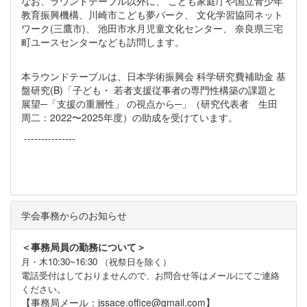
なお、ラウンドテーブル以外に、 こども家庭庁や国立青少年
教育振興機構、川崎市こども夢パーク、 文化学習協同ネット
ワーク(三鷹市)、 池田市水月児童文化センター、 奈良県三宅
町ユースセンターなども訪問します。
本ラウンドテーブルは、日本学術振興会 科学研究費補助金 基
盤研究(B)「子ども・ 若者支援従事者の専門性構築の課題と
展望─「支援の重層性」 の視点から─」（研究代表者 生田
周二：2022〜2025年度）の助成を受けています。
---------------
学会事務からのお知らせ
＜事務局員の勤務について＞
月・木10:30~16:30 （祝祭日を除く）
電話受付はしておりませんので、お問合せ等はメールにてご連絡
ください。
【事務局メール：jssace.office@gmail.com】