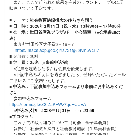
また、ここで得られた成果を今後のラウンドテーブルに反
映させていく予定です。
■
テーマ：社会教育施設概念のゆらぎを問う
■ 日 時：2026年2月11日（祝・水）13時30分～17時00分
■ 会 場：世田谷産業プラザ3Ｆ 小会議室
（※会場参加の
み）
東京都世田谷区太子堂2－16－7
https://maps.app.goo.gl/ra73fifg62KmSVcH7
■ 参加費：無料
■
定 員：25名（※事前申込制）
※定員を超過した場合は会員を優先します。
※下記申込み〆切日を過ぎましたら、登録いただいたメール
アドレスにご案内いたします。
■
申込み：下記参加申込みフォームより事前にお申込みくだ
さい
参加申込みフォーム
https://forms.gle/Z3fZaKPWz7quHCUEA
※申込み〆切：2026年1月31日（土）23:59
■プログラム
これまでの取り組みについて（司会：金子淳会員）
報告① 社会教育法制と社会教育施設（生島美和会員）
報告② 公民館における論点整理（長澤成次会員）