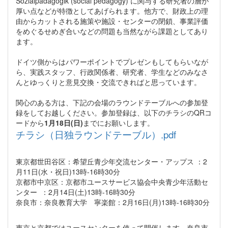
Sozialpädagogik (social pedagogy) に関与する研究者の層が
厚い点などが特徴としてあげられます。他方で、財政上の理
由からカットされる施策や施設・センターの閉鎖、事業評価
をめぐるせめぎ合いなどの問題も当然ながら課題としてあり
ます。
ドイツ側からはパワーポイントでプレゼンもしてもらいなが
ら、実践スタッフ、行政関係者、研究者、学生などのみなさ
んとゆっくりと意見交換・交流できればと思っています。
関心のある方は、下記の会場のラウンドテーブルへの参加登
録をしてお越しください。参加登録は、以下のチラシのQRコ
ードから
1月18日(日)
までにお願いします。
チラシ（日独ラウンドテーブル）.pdf
東京都世田谷区：希望丘青少年交流センター・アップス ：2
月11日(水・祝日)13時-16時30分
京都市中京区：京都市ユースサービス協会中央青少年活動セ
ンター ：2月14日(土)13時-16時30分
奈良市：奈良教育大学 寧楽館：2月16日(月)13時-16時30分
東京と京都ではユースセンターを使って開催します。奈良市