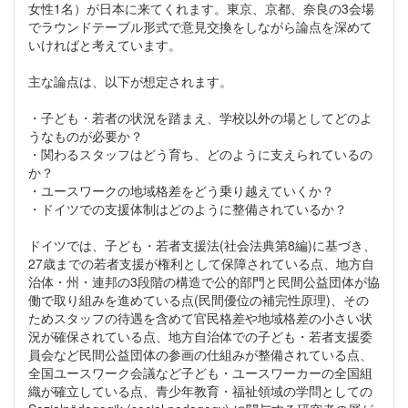
女性1名）が日本に来てくれます。東京、京都、奈良の3会場
でラウンドテーブル形式で意見交換をしながら論点を深めて
いければと考えています。
主な論点は、以下が想定されます。
・子ども・若者の状況を踏まえ、学校以外の場としてどのよ
うなものが必要か？
・関わるスタッフはどう育ち、どのように支えられているの
か？
・ユースワークの地域格差をどう乗り越えていくか？
・ドイツでの支援体制はどのように整備されているか？
ドイツでは、子ども・若者支援法(社会法典第8編)に基づき、
27歳までの若者支援が権利として保障されている点、地方自
治体・州・連邦の3段階の構造で公的部門と民間公益団体が協
働で取り組みを進めている点(民間優位の補完性原理)、その
ためスタッフの待遇を含めて官民格差や地域格差の小さい状
況が確保されている点、地方自治体での子ども・若者支援委
員会など民間公益団体の参画の仕組みが整備されている点、
全国ユースワーク会議など子ども・ユースワーカーの全国組
織が確立している点、青少年教育・福祉領域の学問としての