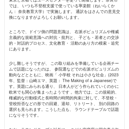
では、 いつも不登校支援で使っている寧楽館（ねいらくか
ん： 奈良教育大学）で実施します。 通訳をはさんでの意見交
換になりますがよろしくお願いします。
ところで、ドイツ側の問題意識は、 右派ポピュリズムや権威
主義的な規範意識への対抗・批判と、 子ども・若者との交渉
的・対話的プロセス、文化教育・ 活動のあり方の模索・追究
にあります。
少し難しそうですが、 この取り組みを準備している企画チー
ムで話題になったのは、 参院選などでの右派ポピュリズムの
動向などとともに、映画「 小学校 それは小さな社会」(2023
年、監督：山崎エマ、英題： The Making of a Japanese)で
す。英題にみられる通り、 日本人がどう作られていくのかに
欧米でも関心が集まったようです 。他方では、この規範的、
権威的な行動様式と長時間の時間的拘束に対して、不登校・
登校拒否などの形での回避、退却、リトリート、 別の回路の
選択も見られます。こうした点も、 ラウンドテーブルで話題
になりそうです。