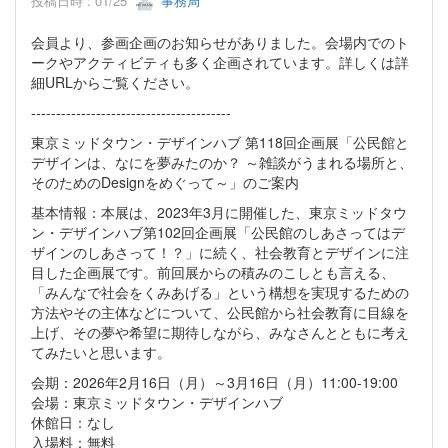
投稿日時 : 01/25
事務局
会員より、参画企画のお知らせがありました。会場内でのト
ークやアクティビティも多く企画されています。詳しくは詳
細URLからご覧ください。
----------------------------------------
東京ミッドタウン・デザインハブ 第118回企画展「公民館と
デザインは、なにを夢みたのか？ ～雑談がうまれる場所と、
そのためのDesignをめぐって～」のご案内
基本情報：本展は、2023年3月に開催した、東京ミッドタウ
ン・デザインハブ第102回企画展「公民館のしあさってはデ
ザインのしあさって！？」に続く、社会教育とデザインに注
目した企画展です。前回展からの積みのこしとも言える、
「みんなで社会をくみあげる」という構想を実現するための
方法やその主体などについて、公民館から社会教育に目線を
上げ、その夢や希望に期待しながら、みなさんとともに考え
てみたいと思います。
会期：2026年2月16日（月）～3月16日（月）11:00-19:00
会場：東京ミッドタウン・デザインハブ
休館日：なし
入場料：無料