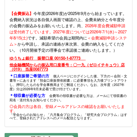
【会費振込】
今年度(
2026年度)が2025年9月から始まっています。
会費納入状況は各自個人画面で確認の上、会費未納分と今年度分
の会費の振込みをお願いいたします。尚、
2026年度会費減額申請
は受付終了しています。2027年度については2026年7/1(水)～2027
年8/15(土)
です。減額希望の会員は期間内に
＜会費減額申請システ
ム＞
から申請し、承認の連絡が来次第、会費の納入をしてくださ
い。（10月開催予定の理事会で承認後ご連絡いたします。）
ゆうちょ銀行 振替口座 00150-1-87773
他金融機関からの振込用口座番号：〇一九（ゼロイチキュウ）店
（019） 当座0087773
＊口座振替ご希望の方
個人ページにログインした後、下方の＜会則・文
書等＞にあります「預金口座振替依頼書」に必要事項を入力後プリントアウト
し、押印したものを学会事務局までご郵送ください。なお、次年度（2027年
度）分は2026年9月末必着で受け付けています。
＊領収書が必要な方
会費等の領収書が必要な方は、メールにて領収書の
宛名・送付先をお知らせください。
◎会員の方は各自、登録メールアドレスの確認をお願いいたしま
す。
「学会からのお知らせ」「六月集会プログラム」「研究大会プログラム」はす
べて、登録されたアドレスへのメール配信となります。