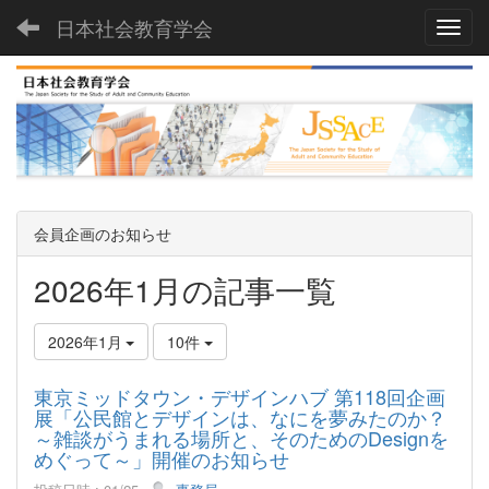
日本社会教育学会
Toggl
会員企画のお知らせ
2026年1月の記事一覧
2026年1月
10件
東京ミッドタウン・デザインハブ 第118回企画
展「公民館とデザインは、なにを夢みたのか？
～雑談がうまれる場所と、そのためのDesignを
めぐって～」開催のお知らせ