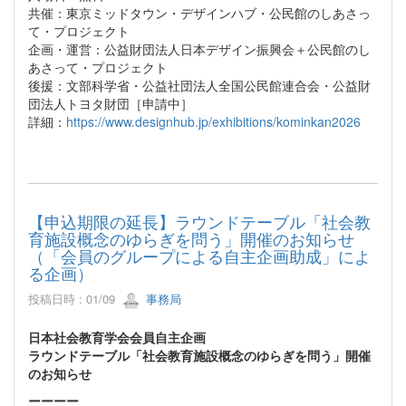
共催：東京ミッドタウン・デザインハブ・公民館のしあさっ
て・プロジェクト
企画・運営：公益財団法人日本デザイン振興会＋公民館のし
あさって・プロジェクト
後援：文部科学省・公益社団法人全国公民館連合会・公益財
団法人トヨタ財団［申請中］
詳細：
https://www.designhub.jp/exhibitions/kominkan2026
【申込期限の延長】ラウンドテーブル「社会教
育施設概念のゆらぎを問う」開催のお知らせ
（「会員のグループによる自主企画助成」によ
る企画）
投稿日時 : 01/09
事務局
日本社会教育学会会員自主企画
ラウンドテーブル「社会教育施設概念のゆらぎを問う」開催
のお知らせ
ーーーー