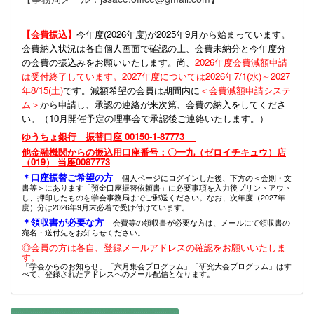
【会費振込】
今年度(
2026年度)が2025年9月から始まっています。
会費納入状況は各自個人画面で確認の上、会費未納分と今年度分
の会費の振込みをお願いいたします。尚、
2026年度会費減額申請
は受付終了しています。2027年度については2026年7/1(水)～2027
年8/15(土)
です。減額希望の会員は期間内に
＜会費減額申請システ
ム＞
から申請し、承認の連絡が来次第、会費の納入をしてくださ
い。（10月開催予定の理事会で承認後ご連絡いたします。）
ゆうちょ銀行 振替口座 00150-1-87773
他金融機関からの振込用口座番号：〇一九（ゼロイチキュウ）店
（019） 当座0087773
＊口座振替ご希望の方
個人ページにログインした後、下方の＜会則・文
書等＞にあります「預金口座振替依頼書」に必要事項を入力後プリントアウト
し、押印したものを学会事務局までご郵送ください。なお、次年度（2027年
度）分は2026年9月末必着で受け付けています。
＊領収書が必要な方
会費等の領収書が必要な方は、メールにて領収書の
宛名・送付先をお知らせください。
◎会員の方は各自、登録メールアドレスの確認をお願いいたしま
す。
「学会からのお知らせ」「六月集会プログラム」「研究大会プログラム」はす
べて、登録されたアドレスへのメール配信となります。