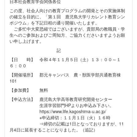
日本社会教育学会関係各位
この度、社会人向けの教育プログラムの開発とその実施体制
の確立を目的に、「第１回 鹿児島大学リカレント教育シン
ポジウム」を下記日程の通り開催いたします。
ご多忙中大変恐縮ではございますが、貴部局の教職員・学
生へのご参加およびご周知方、ご協力くださいますようお願
い申し上げます。
記
【日 時】 令和４年１１月５日（土）１３：００～１
６：００
【開催場所】 郡元キャンパス 農・獣医学部共通教育棟
101
【参加費】 無料
【申込方法】 鹿児島大学高等教育研究開発センター
生涯学習部門HPよりお申込み下さい。
https://www.life.kagoshima-u.ac.jp/
※申込締切：１１月１日（火）１６時
⇒締切の記載は1日となっておりますが、11
月4日に延長することになりました。（追記）