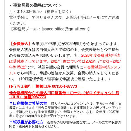
＜事務局員の勤務について＞
月・木10:30~16:30 （祝祭日を除く）
電話受付はしておりませんので、お問合せ等はメールにてご連絡
ください。
【事務局メール：jssace.office@gmail.com】
【会費振込】
今年度(
2026年度)が2025年9月から始まっています。
会費納入状況は各自個人画面で確認の上、会費未納分と今年度分
の会費の振込みをお願いいたします。尚、
2026年度会費減額申請
は受付終了しています。2027年度については2026年7/1(水)～2027
年8/15(土)
です。減額希望の会員は期間内に
＜会費減額申請システ
ム＞
から申請し、承認の連絡が来次第、会費の納入をしてくださ
い。（10月開催予定の理事会で承認後ご連絡いたします。）
ゆうちょ銀行 振替口座 00150-1-87773
他金融機関からの振込用口座番号：〇一九（ゼロイチキュウ）店
（019） 当座0087773
＊口座振替ご希望の方
個人ページにログインした後、下方の＜会則・文
書等＞にあります「預金口座振替依頼書」に必要事項を入力後プリントアウト
し、押印したものを学会事務局までご郵送ください。なお、次年度（2027年
度）分は2026年9月末必着で受け付けています。
＊領収書が必要な方
会費等の領収書が必要な方は、メールにて領収書の
宛名・送付先をお知らせください。