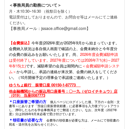
＜事務局員の勤務について＞
月・木10:30~16:30 （祝祭日を除く）
電話受付はしておりませんので、お問合せ等はメールにてご連絡
ください。
【事務局メール：jssace.office@gmail.com】
【会費振込】
今年度(
2026年度)が2025年9月から始まっています。
会費納入状況は各自個人画面で確認の上、会費未納分と今年度分
の会費の振込みをお願いいたします。尚、
2026年度会費減額申請
は受付終了しています。2027年度については2026年7/1(水)～2027
年8/15(土)
です。減額希望の会員は期間内に
＜会費減額申請システ
ム＞
から申請し、承認の連絡が来次第、会費の納入をしてくださ
い。（10月開催予定の理事会で承認後ご連絡いたします。）
ゆうちょ銀行 振替口座 00150-1-87773
他金融機関からの振込用口座番号：〇一九（ゼロイチキュウ）店
（019） 当座0087773
＊口座振替ご希望の方
個人ページにログインした後、下方の＜会則・文
書等＞にあります「預金口座振替依頼書」に必要事項を入力後プリントアウト
し、押印したものを学会事務局までご郵送ください。なお、次年度（2027年
度）分は2026年9月末必着で受け付けています。
＊領収書が必要な方
会費等の領収書が必要な方は、メールにて領収書の
宛名・送付先をお知らせください。