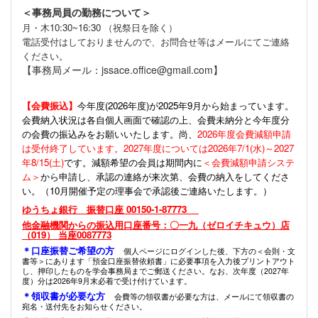
＜事務局員の勤務について＞
月・木10:30~16:30 （祝祭日を除く）
電話受付はしておりませんので、お問合せ等はメールにてご連絡
ください。
【事務局メール：jssace.office@gmail.com】
【会費振込】
今年度(
2026年度)が2025年9月から始まっています。
会費納入状況は各自個人画面で確認の上、会費未納分と今年度分
の会費の振込みをお願いいたします。尚、
2026年度会費減額申請
は受付終了しています。2027年度については2026年7/1(水)～2027
年8/15(土)
です。減額希望の会員は期間内に
＜会費減額申請システ
ム＞
から申請し、承認の連絡が来次第、会費の納入をしてくださ
い。（10月開催予定の理事会で承認後ご連絡いたします。）
ゆうちょ銀行 振替口座 00150-1-87773
他金融機関からの振込用口座番号：〇一九（ゼロイチキュウ）店
（019） 当座0087773
＊口座振替ご希望の方
個人ページにログインした後、下方の＜会則・文
書等＞にあります「預金口座振替依頼書」に必要事項を入力後プリントアウト
し、押印したものを学会事務局までご郵送ください。なお、次年度（2027年
度）分は2026年9月末必着で受け付けています。
＊領収書が必要な方
会費等の領収書が必要な方は、メールにて領収書の
宛名・送付先をお知らせください。