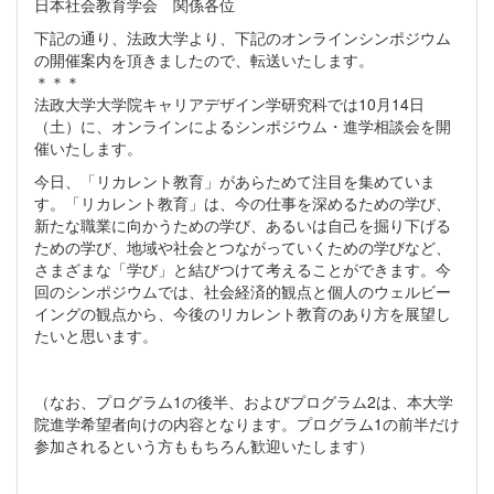
日本社会教育学会 関係各位
下記の通り、法政大学より、下記のオンラインシンポジウム
の開催案内を頂きましたので、転送いたします。
＊＊＊
法政大学大学院キャリアデザイン学研究科では10月14日
（土）に、オンラインによるシンポジウム・進学相談会を開
催いたします。
今日、「リカレント教育」があらためて注目を集めていま
す。「リカレント教育」は、今の仕事を深めるための学び、
新たな職業に向かうための学び、あるいは自己を掘り下げる
ための学び、地域や社会とつながっていくための学びなど、
さまざまな「学び」と結びつけて考えることができます。今
回のシンポジウムでは、社会経済的観点と個人のウェルビー
イングの観点から、今後のリカレント教育のあり方を展望し
たいと思います。
（なお、プログラム1の後半、およびプログラム2は、本大学
院進学希望者向けの内容となります。プログラム1の前半だけ
参加されるという方ももちろん歓迎いたします）