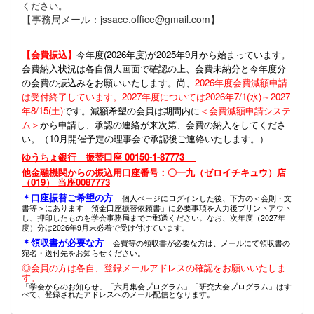
ください。
【事務局メール：jssace.office@gmail.com】
【会費振込】
今年度(
2026年度)が2025年9月から始まっています。
会費納入状況は各自個人画面で確認の上、会費未納分と今年度分
の会費の振込みをお願いいたします。尚、
2026年度会費減額申請
は受付終了しています。2027年度については2026年7/1(水)～2027
年8/15(土)
です。減額希望の会員は期間内に
＜会費減額申請システ
ム＞
から申請し、承認の連絡が来次第、会費の納入をしてくださ
い。（10月開催予定の理事会で承認後ご連絡いたします。）
ゆうちょ銀行 振替口座 00150-1-87773
他金融機関からの振込用口座番号：〇一九（ゼロイチキュウ）店
（019） 当座0087773
＊口座振替ご希望の方
個人ページにログインした後、下方の＜会則・文
書等＞にあります「預金口座振替依頼書」に必要事項を入力後プリントアウト
し、押印したものを学会事務局までご郵送ください。なお、次年度（2027年
度）分は2026年9月末必着で受け付けています。
＊領収書が必要な方
会費等の領収書が必要な方は、メールにて領収書の
宛名・送付先をお知らせください。
◎会員の方は各自、登録メールアドレスの確認をお願いいたしま
す。
「学会からのお知らせ」「六月集会プログラム」「研究大会プログラム」はす
べて、登録されたアドレスへのメール配信となります。