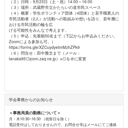
（２）日時：9月23日（土・祝）14:00～16:00
（３）場所：武蔵野市立かたらいの道市民スペース
（４）概要：学生ボランティア団体（4団体）と若手職業人の
市民活動者（2人）が活動への取組みや想いを語り、若年層に
おける市民活動の輪を広
げる可能性をみんなで考えます。
（５）申込：先着順50名まで（下記からお申込みください。
Zoomによる参加も可。）
https://forms.gle/XZCuydyetmMzhZPk9
（６）問合せ：田中雅文まで（メール：
tanaka95◎jcom.zaq.ne.jp）※◎を＠に変更
学会事務からのお知らせ
＜事務局員の勤務について＞
月・木10:30~16:30 （祝祭日を除く）
電話受付はしておりませんので、お問合せ等はメールにてご連絡