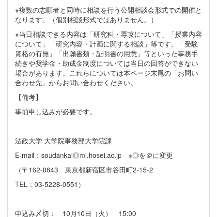
※複数の志願者と同時に相談を行う公開相談会形式での開催と
なります。（個別相談形式ではありません。）
※当日相談できる内容は「研究科・専攻について」「授業内容
について」「研究内容・計画に関する相談」等です。「受験
資格の有無」「出願書類・証明書の用意」等といった事務手
続きや奨学金・助成金制度については当日の回答ができない
場合があります。これらについては本ページ末尾の「お問い
合わせ先」からお問い合わせください。
【備考】
事前申し込みが必要です。
法政大学 大学院事務部大学院課
E-mail：soudankai◎ml.hosei.ac.jp ※◎を＠に変更
（〒162-0843 東京都新宿区市谷田町2-15-2
TEL：03-5228-0551）
申込み〆切： 10月10日（火） 15:00