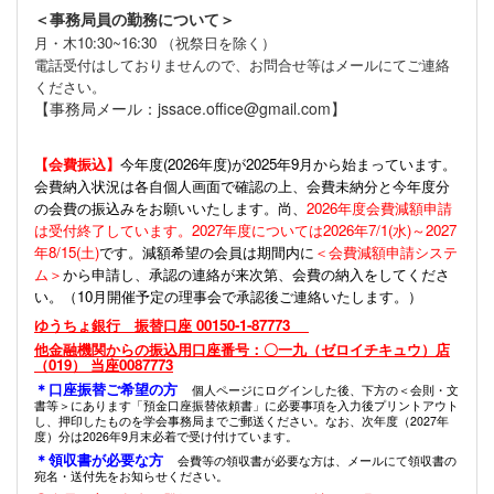
＜事務局員の勤務について＞
月・木10:30~16:30 （祝祭日を除く）
電話受付はしておりませんので、お問合せ等はメールにてご連絡
ください。
【事務局メール：jssace.office@gmail.com】
【会費振込】
今年度(
2026年度)が2025年9月から始まっています。
会費納入状況は各自個人画面で確認の上、会費未納分と今年度分
の会費の振込みをお願いいたします。尚、
2026年度会費減額申請
は受付終了しています。2027年度については2026年7/1(水)～2027
年8/15(土)
です。減額希望の会員は期間内に
＜会費減額申請システ
ム＞
から申請し、承認の連絡が来次第、会費の納入をしてくださ
い。（10月開催予定の理事会で承認後ご連絡いたします。）
ゆうちょ銀行 振替口座 00150-1-87773
他金融機関からの振込用口座番号：〇一九（ゼロイチキュウ）店
（019） 当座0087773
＊口座振替ご希望の方
個人ページにログインした後、下方の＜会則・文
書等＞にあります「預金口座振替依頼書」に必要事項を入力後プリントアウト
し、押印したものを学会事務局までご郵送ください。なお、次年度（2027年
度）分は2026年9月末必着で受け付けています。
＊領収書が必要な方
会費等の領収書が必要な方は、メールにて領収書の
宛名・送付先をお知らせください。