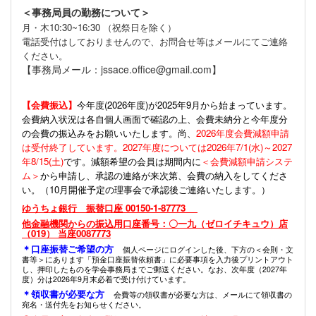
＜事務局員の勤務について＞
月・木10:30~16:30 （祝祭日を除く）
電話受付はしておりませんので、お問合せ等はメールにてご連絡
ください。
【事務局メール：jssace.office@gmail.com】
【会費振込】
今年度(
2026年度)が2025年9月から始まっています。
会費納入状況は各自個人画面で確認の上、会費未納分と今年度分
の会費の振込みをお願いいたします。尚、
2026年度会費減額申請
は受付終了しています。2027年度については2026年7/1(水)～2027
年8/15(土)
です。減額希望の会員は期間内に
＜会費減額申請システ
ム＞
から申請し、承認の連絡が来次第、会費の納入をしてくださ
い。（10月開催予定の理事会で承認後ご連絡いたします。）
ゆうちょ銀行 振替口座 00150-1-87773
他金融機関からの振込用口座番号：〇一九（ゼロイチキュウ）店
（019） 当座0087773
＊口座振替ご希望の方
個人ページにログインした後、下方の＜会則・文
書等＞にあります「預金口座振替依頼書」に必要事項を入力後プリントアウト
し、押印したものを学会事務局までご郵送ください。なお、次年度（2027年
度）分は2026年9月末必着で受け付けています。
＊領収書が必要な方
会費等の領収書が必要な方は、メールにて領収書の
宛名・送付先をお知らせください。