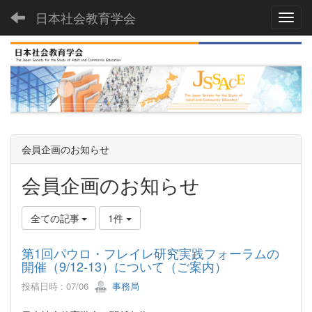
日本社会教育学会
Toggl
会員企画のお知らせ
会員企画のお知らせ
全ての記事
1件
第1回パウロ・フレイレ研究実践フォーラムの
開催（9/12-13）について（ご案内）
投稿日時 : 07/06
事務局