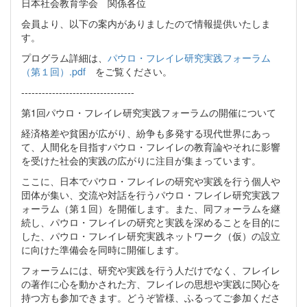
日本社会教育学会 関係各位
会員より、以下の案内がありましたので情報提供いたしま
す。
プログラム詳細は、
パウロ・フレイレ研究実践フォーラム
（第１回）.pdf
をご覧ください。
---------------------------------
第1回パウロ・フレイレ研究実践フォーラムの開催について
経済格差や貧困が広がり、紛争も多発する現代世界にあっ
て、⼈間化を⽬指すパウロ・フレイレの教育論やそれに影響
を受けた社会的実践の広がりに注⽬が集まっています。
ここに、⽇本でパウロ・フレイレの研究や実践を⾏う個⼈や
団体が集い、交流や対話を⾏うパウロ・フレイレ研究実践フ
ォーラム（第１回）を開催します。また、同フォーラムを継
続し、パウロ・フレイレの研究と実践を深めることを⽬的に
した、パウロ・フレイレ研究実践ネットワーク（仮）の設⽴
に向けた準備会を同時に開催します。
フォーラムには、研究や実践を⾏う⼈だけでなく、フレイレ
の著作に⼼を動かされた⽅、フレイレの思想や実践に関⼼を
持つ⽅も参加できます。どうぞ皆様、ふるってご参加くださ