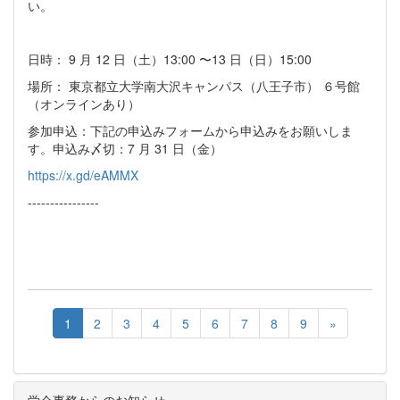
い。
日時： 9 ⽉ 12 ⽇（⼟）13:00 〜13 ⽇（⽇）15:00
場所： 東京都⽴⼤学南⼤沢キャンパス（⼋王⼦市） ６号館
（オンラインあり）
参加申込：下記の申込みフォームから申込みをお願いしま
す。申込み〆切：7 ⽉ 31 ⽇（⾦）
https://x.gd/eAMMX
----------------
1
2
3
4
5
6
7
8
9
»