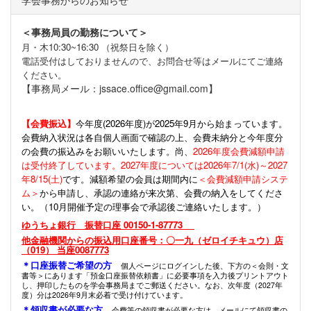
学会事務からのお知らせ
＜事務局員の勤務について＞
月・木10:30~16:30 （祝祭日を除く）
電話受付はしておりませんので、お問合せ等はメールにてご連絡
ください。
【事務局メール：jssace.office@gmail.com】
【会費振込】
今年度(
2026年度)が2025年9月から始まっています。
会費納入状況は各自個人画面で確認の上、会費未納分と今年度分
の会費の振込みをお願いいたします。尚、
2026年度会費減額申請
は受付終了しています。2027年度については2026年7/1(水)～2027
年8/15(土)
です。減額希望の会員は期間内に
＜会費減額申請システ
ム＞
から申請し、承認の連絡が来次第、会費の納入をしてくださ
い。（10月開催予定の理事会で承認後ご連絡いたします。）
ゆうちょ銀行 振替口座 00150-1-87773
他金融機関からの振込用口座番号：〇一九（ゼロイチキュウ）店
（019） 当座0087773
＊口座振替ご希望の方
個人ページにログインした後、下方の＜会則・文
書等＞にあります「預金口座振替依頼書」に必要事項を入力後プリントアウト
し、押印したものを学会事務局までご郵送ください。なお、次年度（2027年
度）分は2026年9月末必着で受け付けています。
＊領収書が必要な方
会費等の領収書が必要な方は、メールにて領収書の