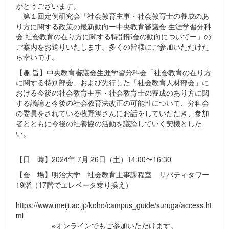
がとうございます。
第１回定例研究会「社会教育主事・社会教育⼠の養成のあ
り⽅に関する政策の最新動向ー中央教育審議会 ⽣涯学習分科
会 社会教育の在り⽅に関する特別部会の動向についてー」の
ご案内をお送りいたします。多くの皆様にご参加いただけた
ら幸いです。
【趣 旨】中央教育審議会⽣涯学習分科会「社会教育の在り⽅
に関する特別部会」および先⾏した「社会教育⼈材部会」に
おける今後の社会教育主事・社会教育⼠の養成のあり⽅に関
する議論と今後の社会教育法改正の可能性について、分科会
の委員をされている牧野篤さんにお話をしていただき、参加
者とともに今後の社養協の活動を議論していく契機とした
い。
【日 時】2024年 7月 26日（土）14:00〜16:30
【会 場】明治大学 社会教育主事課程室 リバティタワー
19階（17階でエレベータ乗り換え）
https://www.meiji.ac.jp/koho/campus_guide/suruga/access.ht
ml
※オンラインでもご参加いただけます。