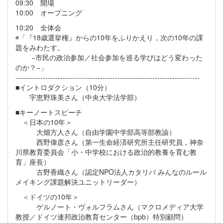
09:30 開場
10:00 オープニング
10:20 全体会
◉「『18歳選挙権』からの10年をふりかえり，次の10年の課
題をみわたす。
−市民の政治参加／社会参加を巡る学びはどう変わった
のか？−」
--------------------------------------------------------------------------
■イントロダクション（10分）
宇恵野珠美さん（中央大学法学部）
■キーノートスピーチ
＜日本の10年＞
大畑方人さん（自由学園中学部高等部教諭）
西野偉彦さん（第一生命経済研究所主任研究員，神奈
川県教育委員会「小・中学校における政治的教養を育む教
育」座長）
古野香織さん（認定NPO法人カタリバ みんなのルール
メイキング課題解決ユニットリーダー）
＜ドイツの10年＞
ゲルノート・ヴォルフラムさん（マクロメディア大学
教授／ドイツ連邦政治教育センター（bpb）特別顧問）