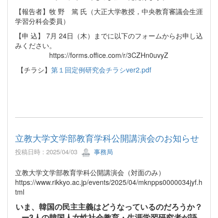
【報告者】牧 野 篤 ⽒（⼤正⼤学教授，中央教育審議会⽣涯
学習分科会委員）
【申 込】 7⽉ 24⽇（⽊）までに以下のフォームからお申し込
みください。
https://forms.oﬃce.com/r/3CZHn0uvyZ
【チラシ】
第１回定例研究会チラシver2.pdf
立教大学文学部教育学科公開講演会のお知らせ
投稿日時 : 2025/04/03
事務局
立教大学文学部教育学科公開講演会（対面のみ）
https://www.rikkyo.ac.jp/events/2025/04/mknpps0000034jyf.h
tml
いま、韓国の民主主義はどうなっているのだろうか？
ー3人の韓国人女性社会教育・生涯学習研究者が語