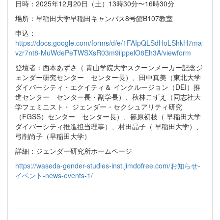
日時：2025年12月20日（土）13時30分〜16時30分
場所：早稲田大学早稲田キャンパス8号館B107教室
申込：
https://docs.google.com/forms/d/e/1FAIpQLSdHoLShkH7ma
vzr7nt8-MuWdePeTWSXsR03m9ilppelO8Eh3A/viewform
登壇者：西本あずさ（ 青山学院大学スクーンメーカー記念ジ
ェンダー研究センター センター長）、田中真美（東北大学
ダイバーシティ・エクイティ＆ インクルージョン（DEI）推
進センター センター長・副学長）、秋林こずえ（同志社大
学フェミニスト・ ジェンダー・セクシュアリティ研究
（FGSS）センター センター長）、篠原初枝（ 早稲田大学
ダイバーシティ推進担当理事）、村田晶子（ 早稲田大学）、
弓削尚子（早稲田大学）
詳細：ジェンダー研究所ホームページ
https://waseda-gender-studies-inst.jimdofree.com/お知らせ-
イベント-news-events-1/