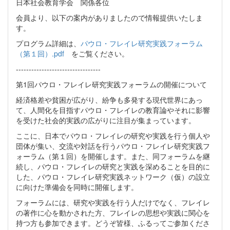
日本社会教育学会 関係各位
会員より、以下の案内がありましたので情報提供いたしま
す。
プログラム詳細は、
パウロ・フレイレ研究実践フォーラム
（第１回）.pdf
をご覧ください。
---------------------------------
第1回パウロ・フレイレ研究実践フォーラムの開催について
経済格差や貧困が広がり、紛争も多発する現代世界にあっ
て、⼈間化を⽬指すパウロ・フレイレの教育論やそれに影響
を受けた社会的実践の広がりに注⽬が集まっています。
ここに、⽇本でパウロ・フレイレの研究や実践を⾏う個⼈や
団体が集い、交流や対話を⾏うパウロ・フレイレ研究実践フ
ォーラム（第１回）を開催します。また、同フォーラムを継
続し、パウロ・フレイレの研究と実践を深めることを⽬的に
した、パウロ・フレイレ研究実践ネットワーク（仮）の設⽴
に向けた準備会を同時に開催します。
フォーラムには、研究や実践を⾏う⼈だけでなく、フレイレ
の著作に⼼を動かされた⽅、フレイレの思想や実践に関⼼を
持つ⽅も参加できます。どうぞ皆様、ふるってご参加くださ