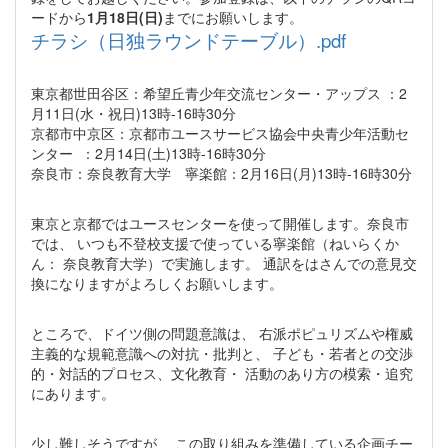
ードから
1月18日(日)
までにお願いします。
チラシ（日独ラウンドテーブル）.pdf
東京都世田谷区：希望丘青少年交流センター・アップス ：2
月11日(水・祝日)13時-16時30分
京都市中京区：京都市ユースサービス協会中央青少年活動セ
ンター ：2月14日(土)13時-16時30分
奈良市：奈良教育大学 寧楽館：2月16日(月)13時-16時30分
東京と京都ではユースセンターを使って開催します。奈良市
では、 いつも不登校支援で使っている寧楽館（ねいらくか
ん： 奈良教育大学）で実施します。 通訳をはさんでの意見交
換になりますがよろしくお願いします。
ところで、ドイツ側の問題意識は、 右派ポピュリズムや権威
主義的な規範意識への対抗・批判と、 子ども・若者との交渉
的・対話的プロセス、文化教育・ 活動のあり方の模索・追究
にあります。
少し難しそうですが、 この取り組みを準備している企画チー