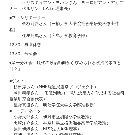
クリスティアン・ヨハンさん（ヨーロピアン・アカデ
ミー・ベルリン（EAB）理事長）
■ファシリテーター
金杉龍吾さん（一橋大学大学院社会学研究科修士課
程）
住友翔馬さん（広島大学教育学部）
12:30 昼食休憩
13:30 分科会
◉第一分科会「現代の政治動向から求められる政治的素養と
は？」
--------------------------------------------------------------------------
■ゲスト
杉田淳さん（NHK報道局選挙プロジェクト）
岡田泰孝さん（ 価値判断力・意思決定力を育成する社会科
授業研究会副代表）
星野真澄さん（明治学院大学文学部准教授）
■コーディネーター
小野太郎さん（伊丹市立摂陽小学校教諭）
黒崎洋介さん（神奈川県立横浜瀬谷高等学校教諭）
原田伊織さん（NPO法人ASK理事）
宮﨑一徳さん（みんなの政策研究所）