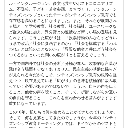
ル・インクルージョン、多文化共生やポストコロニアリズ
ム、不登校、子ども・若者参画、まちづくり、デジタル・シ
ティズンシップといったテーマがシティズンシップ教育でも
存在感を高めることになりました。また、それらが展開され
る場として学校教育、社会教育、社会福祉、ユースワークな
ど従来の場に加え、異分野との連携など新しい場の登場も見
られます。こうした広がりは、「投票行動のみならずどうい
う形で政治／社会に参画するのか」「社会を構成する『われ
われ』とは誰のことなのか」「異質な他者と共にどう社会を
つくるか」といった問いの広がりとも言えるでしょう。
一方で国内外では社会の分断／分極が進み、攻撃的な言葉が
飛び交う場面も少なくありません。民主主義の基盤に揺らぎ
が見られる今だからこそ、シティズンシップ教育の根幹を捉
えつつ、現在見えている「広がり」の意味を積極的に汲み取
っていく必要があるのではないでしょうか。自らの声を伝え
ること、他者の声を聴くこと、そして、折衝しながらお互い
の自由を守ること——これらを重ね合わせる営みがますます
重要になっています。
この10年、私たちは何を進めることができたのでしょうか。
そして、何を見落としてきたのでしょうか。今年の「シティ
ズンシップ教育ミーティング」では、ドイツからのゲストも