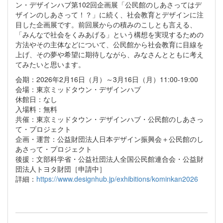
ン・デザインハブ第102回企画展「公民館のしあさってはデ
ザインのしあさって！？」に続く、社会教育とデザインに注
目した企画展です。前回展からの積みのこしとも言える、
「みんなで社会をくみあげる」という構想を実現するための
方法やその主体などについて、公民館から社会教育に目線を
上げ、その夢や希望に期待しながら、みなさんとともに考え
てみたいと思います。
会期：2026年2月16日（月）～3月16日（月）11:00-19:00
会場：東京ミッドタウン・デザインハブ
休館日：なし
入場料：無料
共催：東京ミッドタウン・デザインハブ・公民館のしあさっ
て・プロジェクト
企画・運営：公益財団法人日本デザイン振興会＋公民館のし
あさって・プロジェクト
後援：文部科学省・公益社団法人全国公民館連合会・公益財
団法人トヨタ財団［申請中］
詳細：
https://www.designhub.jp/exhibitions/kominkan2026