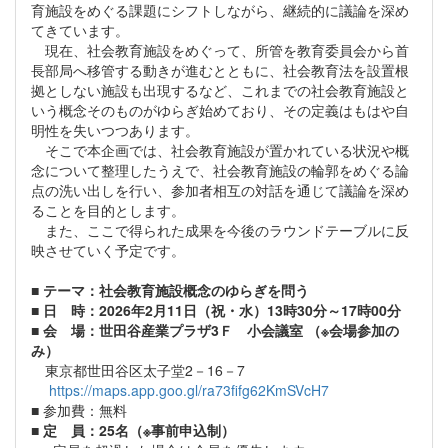
育施設をめぐる課題にシフトしながら、継続的に議論を深め
てきています。
現在、社会教育施設をめぐって、所管を教育委員会から首
長部局へ移管する動きが進むとともに、社会教育法を設置根
拠としない施設も出現するなど、これまでの社会教育施設と
いう概念そのものがゆらぎ始めており、その定義はもはや自
明性を失いつつあります。
そこで本企画では、社会教育施設が置かれている状況や概
念について整理したうえで、社会教育施設の輪郭をめぐる論
点の洗い出しを行い、参加者相互の対話を通じて議論を深め
ることを目的とします。
また、ここで得られた成果を今後のラウンドテーブルに反
映させていく予定です。
■
テーマ：社会教育施設概念のゆらぎを問う
■ 日 時：2026年2月11日（祝・水）13時30分～17時00分
■ 会 場：世田谷産業プラザ3Ｆ 小会議室
（※会場参加の
み）
東京都世田谷区太子堂2－16－7
https://maps.app.goo.gl/ra73fifg62KmSVcH7
■ 参加費：無料
■
定 員：25名（※事前申込制）