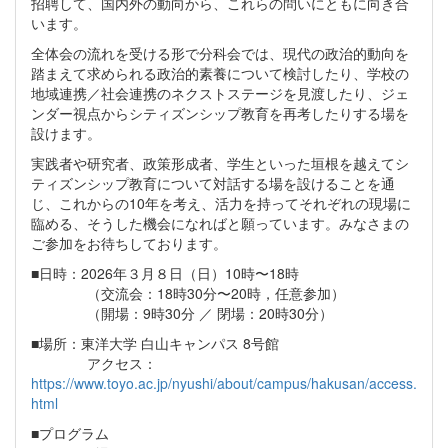
招聘して、国内外の動向から、これらの問いにともに向き合
います。
全体会の流れを受ける形で分科会では、現代の政治的動向を
踏まえて求められる政治的素養について検討したり、学校の
地域連携／社会連携のネクストステージを見渡したり、ジェ
ンダー視点からシティズンシップ教育を再考したりする場を
設けます。
実践者や研究者、政策形成者、学生といった垣根を越えてシ
ティズンシップ教育について対話する場を設けることを通
じ、これからの10年を考え、活力を持ってそれぞれの現場に
臨める、そうした機会になればと願っています。みなさまの
ご参加をお待ちしております。
■日時：2026年３月８日（日）10時〜18時
（交流会：18時30分〜20時，任意参加）
（開場：9時30分 ／ 閉場：20時30分）
■場所：東洋大学 白山キャンパス 8号館
アクセス：
https://www.toyo.ac.jp/nyushi/about/campus/hakusan/access.
html
■プログラム