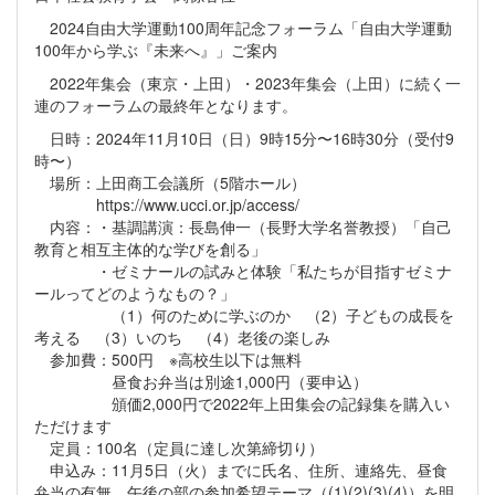
2024自由大学運動100周年記念フォーラム「自由大学運動
100年から学ぶ『未来へ』」ご案内
2022年集会（東京・上田）・2023年集会（上田）に続く一
連のフォーラムの最終年となります。
日時：2024年11月10日（日）9時15分〜16時30分（受付9
時〜）
場所：上田商工会議所（5階ホール）
https://www.ucci.or.jp/access/
内容：・基調講演：長島伸一（長野大学名誉教授）「自己
教育と相互主体的な学びを創る」
・ゼミナールの試みと体験「私たちが目指すゼミナ
ールってどのようなもの？」
（1）何のために学ぶのか （2）子どもの成長を
考える （3）いのち （4）老後の楽しみ
参加費：500円 ※高校生以下は無料
昼食お弁当は別途1,000円（要申込）
頒価2,000円で2022年上田集会の記録集を購入い
ただけます
定員：100名（定員に達し次第締切り）
申込み：11月5日（火）までに氏名、住所、連絡先、昼食
弁当の有無、午後の部の参加希望テーマ（(1)(2)(3)(4)）を明