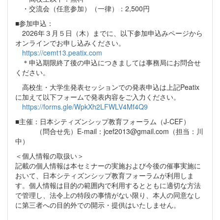
・交流会（任意参加）（一律）：2,500円
■参加申込：
2026年３月５日（木）までに、以下参加申込みページから
オンラインでお申し込みください。
https://cemt13.peatix.com
＊申込期限終了後の申込につきましては事務局にお問合せ
ください。
高校生・大学生発表セッションでの発表申込は上記Peatix
に加えて以下フォームで発表内容をご入力ください。
https://forms.gle/WpkXh2LFWLV4Mf4Q9
■主催：日本シティズンシップ教育フォーラム（J-CEF）
（問合せ先）E-mail：jcef2013@gmail.com（担当：川
中）
＜個人情報の取扱い＞
記載の個人情報は本セミナーの実施および今後の催事実施に
おいて、日本シティズンシップ教育フォーラムが利用しま
す。個人情報は目的の範囲内で利用するとともに適切な方法
で管理し、法令上の特段の事情がない限り、本人の同意なし
に第三者への目的外での開示・提供はいたしません。