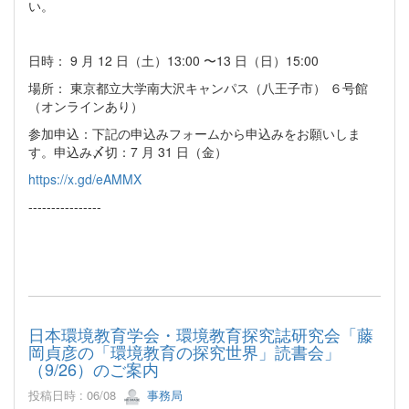
い。
日時： 9 ⽉ 12 ⽇（⼟）13:00 〜13 ⽇（⽇）15:00
場所： 東京都⽴⼤学南⼤沢キャンパス（⼋王⼦市） ６号館
（オンラインあり）
参加申込：下記の申込みフォームから申込みをお願いしま
す。申込み〆切：7 ⽉ 31 ⽇（⾦）
https://x.gd/eAMMX
----------------
日本環境教育学会・環境教育探究誌研究会「藤
岡貞彦の「環境教育の探究世界」読書会」
（9/26）のご案内
投稿日時 : 06/08
事務局