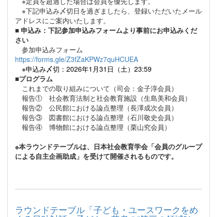
※定員を超過した場合は会員を優先します。
※下記申込み〆切日を過ぎましたら、登録いただいたメール
アドレスにご案内いたします。
■
申込み：下記参加申込みフォームより事前にお申込みくだ
さい
参加申込みフォーム
https://forms.gle/Z3fZaKPWz7quHCUEA
※申込み〆切：2026年1月31日（土）23:59
■プログラム
これまでの取り組みについて（司会：金子淳会員）
報告① 社会教育法制と社会教育施設（生島美和会員）
報告② 公民館における論点整理（長澤成次会員）
報告③ 図書館における論点整理（石川敬史会員）
報告④ 博物館における論点整理（栗山究会員）
※本ラウンドテーブルは、日本社会教育学会「会員のグループ
による自主企画助成」を受けて開催されるものです。
ラウンドテーブル「子ども・ユースワークをめ