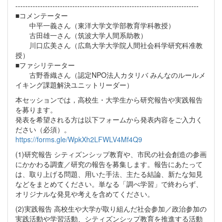
--------------------------------------------------------------------------
■コメンテーター
中平一義さん（東洋大学文学部教育学科教授）
古田雄一さん（筑波大学人間系助教）
川口広美さん（広島大学大学院人間社会科学研究科准教
授）
■ファシリテーター
古野香織さん（認定NPO法人カタリバ みんなのルールメ
イキング課題解決ユニットリーダー）
本セッションでは，高校生・大学生から研究報告や実践報告
を募ります。
発表を希望される方は以下フォームから発表内容をご入力く
ださい（必須）。
https://forms.gle/WpkXh2LFWLV4Mf4Q9
(1)研究報告 シティズンシップ教育や、市民の社会創造の参画
にかかわる調査／研究の報告を募集します。報告にあたって
は、取り上げる問題、用いた手法、主たる結論、新たな知見
などをまとめてください。単なる「調べ学習」で終わらず、
オリジナルな発見や考えを含めてください。
(2)実践報告 高校生や大学が取り組んだ社会参加／政治参加の
実践活動や学習活動、シティズンシップ教育を推進する活動