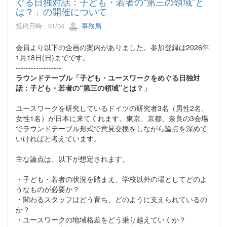
ぐる日独対話：子ども・若者の“第三の領域”と
は？」の開催について
投稿日時 : 01/04
事務局
会員より以下の企画の案内がありました。参加登録は2026年
1月18日(日)までです。
------------------
ラウンドテーブル「子ども・ユースワークをめぐる日独対
話：子ども・若者の“第三の領域”とは？」
ユースワークを研究しているドイツの研究者3名（男性2名、
女性1名）が日本に来てくれます。東京、京都、奈良の3会場
でラウンドテーブル形式で意見交換をしながら論点を深めて
いければと考えています。
主な論点は、以下が想定されます。
・子ども・若者の状況を踏まえ、学校以外の場としてどのよ
うなものが必要か？
・関わるスタッフはどう育ち、どのように支えられているの
か？
・ユースワークの地域格差をどう乗り越えていくか？