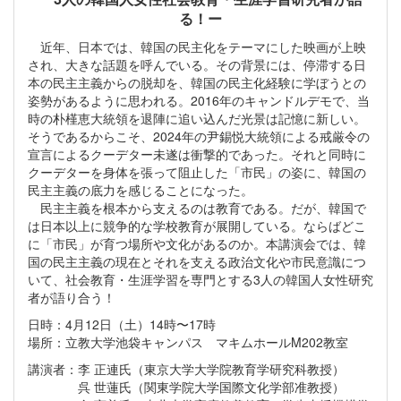
る！ー
近年、日本では、韓国の民主化をテーマにした映画が上映
され、大きな話題を呼んでいる。その背景には、停滞する日
本の民主主義からの脱却を、韓国の民主化経験に学ぼうとの
姿勢があるように思われる。2016年のキャンドルデモで、当
時の朴槿恵大統領を退陣に追い込んだ光景は記憶に新しい。
そうであるからこそ、2024年の尹錫悦大統領による戒厳令の
宣言によるクーデター未遂は衝撃的であった。それと同時に
クーデターを身体を張って阻止した「市民」の姿に、韓国の
民主主義の底力を感じることになった。
民主主義を根本から支えるのは教育である。だが、韓国で
は日本以上に競争的な学校教育が展開している。ならばどこ
に「市民」が育つ場所や文化があるのか。本講演会では、韓
国の民主主義の現在とそれを支える政治文化や市民意識につ
いて、社会教育・生涯学習を専門とする3人の韓国人女性研究
者が語り合う！
日時：4月12日（土）14時〜17時
場所：立教大学池袋キャンパス マキムホールM202教室
講演者：李 正連氏（東京大学大学院教育学研究科教授）
呉 世蓮氏（関東学院大学国際文化学部准教授）