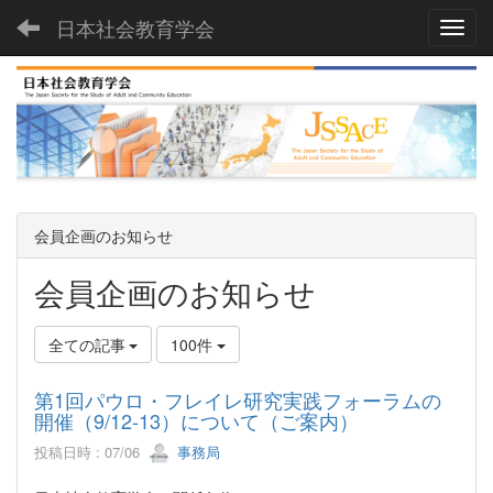
日本社会教育学会
Toggl
会員企画のお知らせ
会員企画のお知らせ
全ての記事
100件
第1回パウロ・フレイレ研究実践フォーラムの
開催（9/12-13）について（ご案内）
投稿日時 : 07/06
事務局