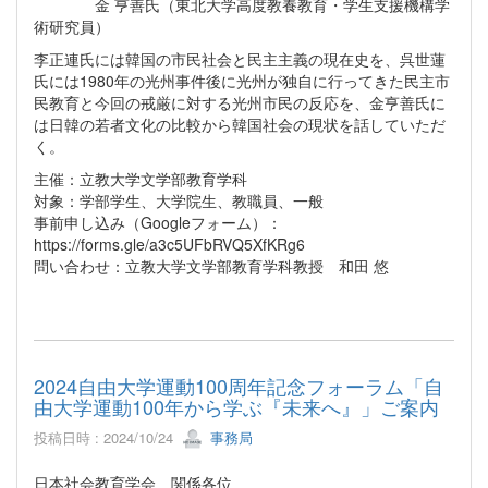
金 亨善氏（東北大学高度教養教育・学生支援機構学
術研究員）
李正連氏には韓国の市民社会と民主主義の現在史を、呉世蓮
氏には1980年の光州事件後に光州が独自に行ってきた民主市
民教育と今回の戒厳に対する光州市民の反応を、金亨善氏に
は日韓の若者文化の比較から韓国社会の現状を話していただ
く。
主催：立教大学文学部教育学科
対象：学部学生、大学院生、教職員、一般
事前申し込み（Googleフォーム）：
https://forms.gle/a3c5UFbRVQ5XfKRg6
問い合わせ：立教大学文学部教育学科教授 和田 悠
2024自由大学運動100周年記念フォーラム「自
由大学運動100年から学ぶ『未来へ』」ご案内
投稿日時 : 2024/10/24
事務局
日本社会教育学会 関係各位