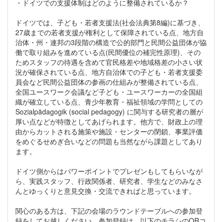
・ドイツでの支援体制はどのように整備されているか？
ドイツでは、子ども・若者支援法(社会法典第8編)に基づき、
27歳までの若者支援が権利として保障されている点、地方自
治体・州・連邦の3段階の構造で公的部門と民間公益団体が協
働で取り組みを進めている点(民間優位の補完性原理)、その
ためスタッフの待遇を含めて官民格差や地域格差の小さい状
況が確保されている点、地方自治体での子ども・若者支援委
員会など民間公益団体の参画の仕組みが整備されている点、
全国ユースワーク会議など子ども・ユースワーカーの全国組
織が確立している点、青少年教育・福祉領域の学問としての
Sozialpädagogik (social pedagogy) に関与する研究者の層が
厚い点などが特徴としてあげられます。他方で、財政上の理
由からカットされる施策や施設・センターの閉鎖、事業評価
をめぐるせめぎ合いなどの問題も当然ながら課題としてあり
ます。
ドイツ側からはパワーポイントでプレゼンもしてもらいなが
ら、実践スタッフ、行政関係者、研究者、学生などのみなさ
んとゆっくりと意見交換・交流できればと思っています。
関心のある方は、下記の会場のラウンドテーブルへの参加登
録をしてお越しください。参加登録は、以下のチラシのQRコ