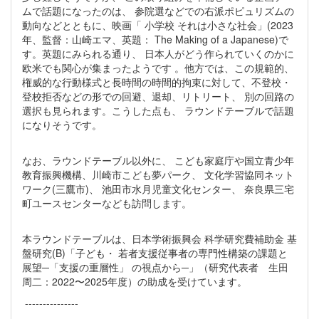
ムで話題になったのは、 参院選などでの右派ポピュリズムの
動向などとともに、映画「 小学校 それは小さな社会」(2023
年、監督：山崎エマ、英題： The Making of a Japanese)で
す。英題にみられる通り、 日本人がどう作られていくのかに
欧米でも関心が集まったようです 。他方では、この規範的、
権威的な行動様式と長時間の時間的拘束に対して、不登校・
登校拒否などの形での回避、退却、リトリート、 別の回路の
選択も見られます。こうした点も、 ラウンドテーブルで話題
になりそうです。
なお、ラウンドテーブル以外に、 こども家庭庁や国立青少年
教育振興機構、川崎市こども夢パーク、 文化学習協同ネット
ワーク(三鷹市)、 池田市水月児童文化センター、 奈良県三宅
町ユースセンターなども訪問します。
本ラウンドテーブルは、日本学術振興会 科学研究費補助金 基
盤研究(B)「子ども・ 若者支援従事者の専門性構築の課題と
展望─「支援の重層性」 の視点から─」（研究代表者 生田
周二：2022〜2025年度）の助成を受けています。
---------------