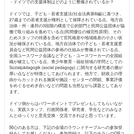
・ドイツでの支援体制はどのように整備されているか？
ドイツでは、子ども・若者支援法(社会法典第8編)に基づき、
27歳までの若者支援が権利として保障されている点、地方自
治体・州・連邦の3段階の構造で公的部門と民間公益団体が協
働で取り組みを進めている点(民間優位の補完性原理)、その
ためスタッフの待遇を含めて官民格差や地域格差の小さい状
況が確保されている点、地方自治体での子ども・若者支援委
員会など民間公益団体の参画の仕組みが整備されている点、
全国ユースワーク会議など子ども・ユースワーカーの全国組
織が確立している点、青少年教育・福祉領域の学問としての
Sozialpädagogik (social pedagogy) に関与する研究者の層が
厚い点などが特徴としてあげられます。他方で、財政上の理
由からカットされる施策や施設・センターの閉鎖、事業評価
をめぐるせめぎ合いなどの問題も当然ながら課題としてあり
ます。
ドイツ側からはパワーポイントでプレゼンもしてもらいなが
ら、実践スタッフ、行政関係者、研究者、学生などのみなさ
んとゆっくりと意見交換・交流できればと思っています。
関心のある方は、下記の会場のラウンドテーブルへの参加登
録をしてお越しください。参加登録は、以下のチラシのQRコ