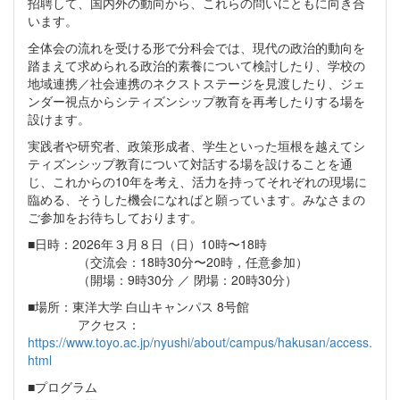
招聘して、国内外の動向から、これらの問いにともに向き合
います。
全体会の流れを受ける形で分科会では、現代の政治的動向を
踏まえて求められる政治的素養について検討したり、学校の
地域連携／社会連携のネクストステージを見渡したり、ジェ
ンダー視点からシティズンシップ教育を再考したりする場を
設けます。
実践者や研究者、政策形成者、学生といった垣根を越えてシ
ティズンシップ教育について対話する場を設けることを通
じ、これからの10年を考え、活力を持ってそれぞれの現場に
臨める、そうした機会になればと願っています。みなさまの
ご参加をお待ちしております。
■日時：2026年３月８日（日）10時〜18時
（交流会：18時30分〜20時，任意参加）
（開場：9時30分 ／ 閉場：20時30分）
■場所：東洋大学 白山キャンパス 8号館
アクセス：
https://www.toyo.ac.jp/nyushi/about/campus/hakusan/access.
html
■プログラム