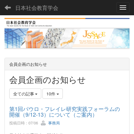
日本社会教育学会
Toggl
会員企画のお知らせ
会員企画のお知らせ
全ての記事
10件
第1回パウロ・フレイレ研究実践フォーラムの
開催（9/12-13）について（ご案内）
投稿日時 : 07/06
事務局