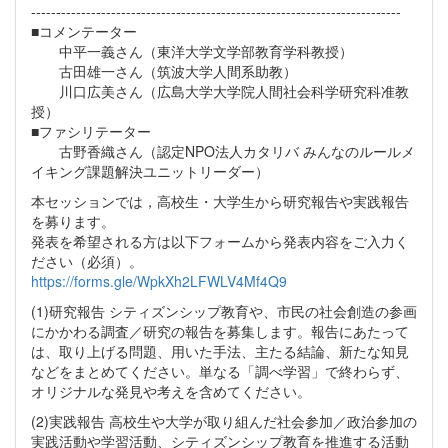
--------------------------------------------------------------------------
■コメンテーター
中平一義さん（東洋大学文学部教育学科教授）
古田雄一さん（筑波大学人間系助教）
川口広美さん（広島大学大学院人間社会科学研究科准教
授）
■ファシリテーター
古野香織さん（認定NPO法人カタリバ みんなのルールメ
イキング課題解決ユニットリーダー）
本セッションでは，高校生・大学生から研究報告や実践報告
を募ります。
発表を希望される方は以下フォームから発表内容をご入力く
ださい（必須）。
https://forms.gle/WpkXh2LFWLV4Mf4Q9
(1)研究報告 シティズンシップ教育や、市民の社会創造の参画
にかかわる調査／研究の報告を募集します。報告にあたって
は、取り上げる問題、用いた手法、主たる結論、新たな知見
などをまとめてください。単なる「調べ学習」で終わらず、
オリジナルな発見や考えを含めてください。
(2)実践報告 高校生や大学が取り組んだ社会参加／政治参加の
実践活動や学習活動、シティズンシップ教育を推進する活動