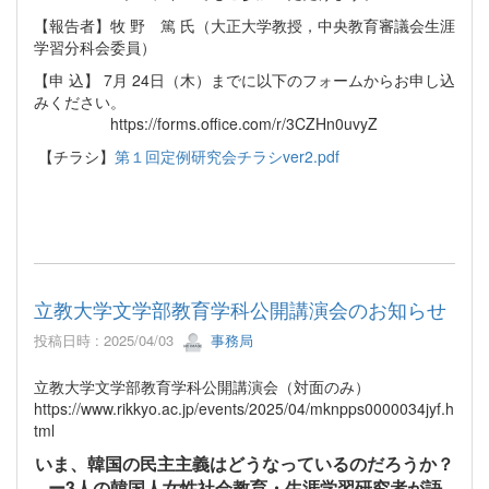
【報告者】牧 野 篤 ⽒（⼤正⼤学教授，中央教育審議会⽣涯
学習分科会委員）
【申 込】 7⽉ 24⽇（⽊）までに以下のフォームからお申し込
みください。
https://forms.oﬃce.com/r/3CZHn0uvyZ
【チラシ】
第１回定例研究会チラシver2.pdf
立教大学文学部教育学科公開講演会のお知らせ
投稿日時 : 2025/04/03
事務局
立教大学文学部教育学科公開講演会（対面のみ）
https://www.rikkyo.ac.jp/events/2025/04/mknpps0000034jyf.h
tml
いま、韓国の民主主義はどうなっているのだろうか？
ー3人の韓国人女性社会教育・生涯学習研究者が語