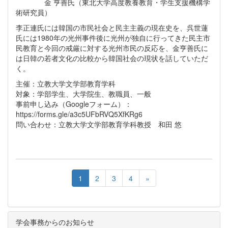
金 亨善氏（東北大学高度教養教育・学生支援機構学
術研究員）
李正連氏には韓国の市民社会と民主主義の現在史を、呉世蓮
氏には1980年の光州事件後に光州が独自に行ってきた民主市
民教育と今回の戒厳に対する光州市民の反応を、金亨善氏に
は日韓の若者文化の比較から韓国社会の現状を話していただ
く。
主催：立教大学文学部教育学科
対象：学部学生、大学院生、教職員、一般
事前申し込み（Googleフォーム）：
https://forms.gle/a3c5UFbRVQ5XfKRg6
問い合わせ：立教大学文学部教育学科教授 和田 悠
1
2
3
4
»
学会事務からのお知らせ