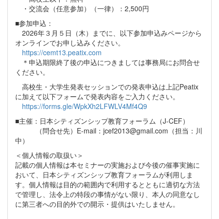
・交流会（任意参加）（一律）：2,500円
■参加申込：
2026年３月５日（木）までに、以下参加申込みページから
オンラインでお申し込みください。
https://cemt13.peatix.com
＊申込期限終了後の申込につきましては事務局にお問合せ
ください。
高校生・大学生発表セッションでの発表申込は上記Peatix
に加えて以下フォームで発表内容をご入力ください。
https://forms.gle/WpkXh2LFWLV4Mf4Q9
■主催：日本シティズンシップ教育フォーラム（J-CEF）
（問合せ先）E-mail：jcef2013@gmail.com（担当：川
中）
＜個人情報の取扱い＞
記載の個人情報は本セミナーの実施および今後の催事実施に
おいて、日本シティズンシップ教育フォーラムが利用しま
す。個人情報は目的の範囲内で利用するとともに適切な方法
で管理し、法令上の特段の事情がない限り、本人の同意なし
に第三者への目的外での開示・提供はいたしません。