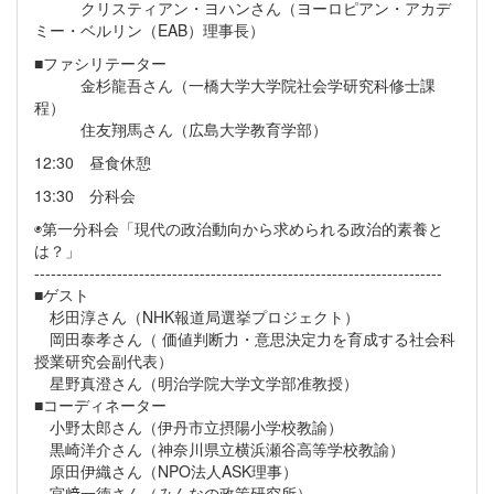
クリスティアン・ヨハンさん（ヨーロピアン・アカデ
ミー・ベルリン（EAB）理事長）
■ファシリテーター
金杉龍吾さん（一橋大学大学院社会学研究科修士課
程）
住友翔馬さん（広島大学教育学部）
12:30 昼食休憩
13:30 分科会
◉第一分科会「現代の政治動向から求められる政治的素養と
は？」
--------------------------------------------------------------------------
■ゲスト
杉田淳さん（NHK報道局選挙プロジェクト）
岡田泰孝さん（ 価値判断力・意思決定力を育成する社会科
授業研究会副代表）
星野真澄さん（明治学院大学文学部准教授）
■コーディネーター
小野太郎さん（伊丹市立摂陽小学校教諭）
黒崎洋介さん（神奈川県立横浜瀬谷高等学校教諭）
原田伊織さん（NPO法人ASK理事）
宮﨑一徳さん（みんなの政策研究所）