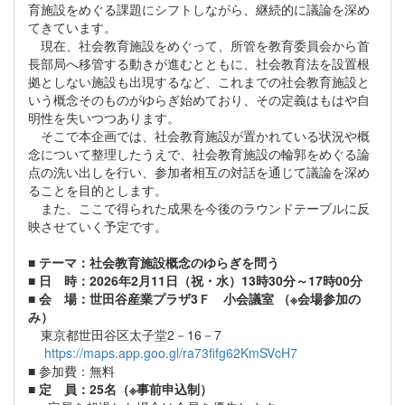
育施設をめぐる課題にシフトしながら、継続的に議論を深め
てきています。
現在、社会教育施設をめぐって、所管を教育委員会から首
長部局へ移管する動きが進むとともに、社会教育法を設置根
拠としない施設も出現するなど、これまでの社会教育施設と
いう概念そのものがゆらぎ始めており、その定義はもはや自
明性を失いつつあります。
そこで本企画では、社会教育施設が置かれている状況や概
念について整理したうえで、社会教育施設の輪郭をめぐる論
点の洗い出しを行い、参加者相互の対話を通じて議論を深め
ることを目的とします。
また、ここで得られた成果を今後のラウンドテーブルに反
映させていく予定です。
■
テーマ：社会教育施設概念のゆらぎを問う
■ 日 時：2026年2月11日（祝・水）13時30分～17時00分
■ 会 場：世田谷産業プラザ3Ｆ 小会議室
（※会場参加の
み）
東京都世田谷区太子堂2－16－7
https://maps.app.goo.gl/ra73fifg62KmSVcH7
■ 参加費：無料
■
定 員：25名（※事前申込制）