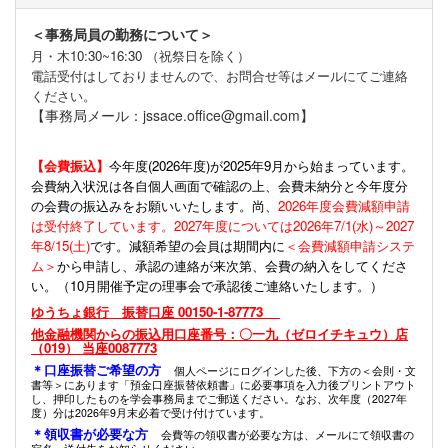
＜事務局員の勤務について＞
月・木10:30~16:30 （祝祭日を除く）
電話受付はしておりませんので、お問合せ等はメールにてご連絡
ください。
【事務局メール：jssace.office@gmail.com】
【会費振込】
今年度(
2026年度)が2025年9月から始まっています。
会費納入状況は各自個人画面で確認の上、会費未納分と今年度分
の会費の振込みをお願いいたします。尚、
2026年度会費減額申請
は受付終了しています。2027年度については2026年7/1(水)～2027
年8/15(土)
です。減額希望の会員は期間内に
＜会費減額申請システ
ム＞
から申請し、承認の連絡が来次第、会費の納入をしてくださ
い。（10月開催予定の理事会で承認後ご連絡いたします。）
ゆうちょ銀行 振替口座 00150-1-87773
他金融機関からの振込用口座番号：〇一九（ゼロイチキュウ）店
（019） 当座0087773
＊口座振替ご希望の方
個人ページにログインした後、下方の＜会則・文
書等＞にあります「預金口座振替依頼書」に必要事項を入力後プリントアウト
し、押印したものを学会事務局までご郵送ください。なお、次年度（2027年
度）分は2026年9月末必着で受け付けています。
＊領収書が必要な方
会費等の領収書が必要な方は、メールにて領収書の