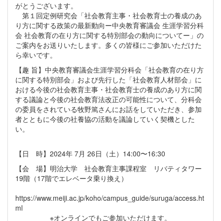
がとうございます。
第１回定例研究会「社会教育主事・社会教育⼠の養成のあ
り⽅に関する政策の最新動向ー中央教育審議会 ⽣涯学習分科
会 社会教育の在り⽅に関する特別部会の動向についてー」の
ご案内をお送りいたします。多くの皆様にご参加いただけた
ら幸いです。
【趣 旨】中央教育審議会⽣涯学習分科会「社会教育の在り⽅
に関する特別部会」および先⾏した「社会教育⼈材部会」に
おける今後の社会教育主事・社会教育⼠の養成のあり⽅に関
する議論と今後の社会教育法改正の可能性について、分科会
の委員をされている牧野篤さんにお話をしていただき、参加
者とともに今後の社養協の活動を議論していく契機とした
い。
【日 時】2024年 7月 26日（土）14:00〜16:30
【会 場】明治大学 社会教育主事課程室 リバティタワー
19階（17階でエレベータ乗り換え）
https://www.meiji.ac.jp/koho/campus_guide/suruga/access.ht
ml
※オンラインでもご参加いただけます。