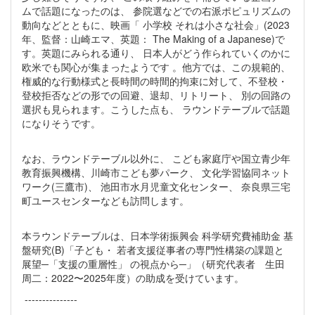
ムで話題になったのは、 参院選などでの右派ポピュリズムの
動向などとともに、映画「 小学校 それは小さな社会」(2023
年、監督：山崎エマ、英題： The Making of a Japanese)で
す。英題にみられる通り、 日本人がどう作られていくのかに
欧米でも関心が集まったようです 。他方では、この規範的、
権威的な行動様式と長時間の時間的拘束に対して、不登校・
登校拒否などの形での回避、退却、リトリート、 別の回路の
選択も見られます。こうした点も、 ラウンドテーブルで話題
になりそうです。
なお、ラウンドテーブル以外に、 こども家庭庁や国立青少年
教育振興機構、川崎市こども夢パーク、 文化学習協同ネット
ワーク(三鷹市)、 池田市水月児童文化センター、 奈良県三宅
町ユースセンターなども訪問します。
本ラウンドテーブルは、日本学術振興会 科学研究費補助金 基
盤研究(B)「子ども・ 若者支援従事者の専門性構築の課題と
展望─「支援の重層性」 の視点から─」（研究代表者 生田
周二：2022〜2025年度）の助成を受けています。
---------------