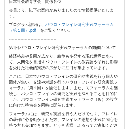
日本社会教育学会 関係各位
会員より、以下の案内がありましたので情報提供いたしま
す。
プログラム詳細は、
パウロ・フレイレ研究実践フォーラム
（第１回）.pdf
をご覧ください。
---------------------------------
第1回パウロ・フレイレ研究実践フォーラムの開催について
経済格差や貧困が広がり、紛争も多発する現代世界にあっ
て、⼈間化を⽬指すパウロ・フレイレの教育論やそれに影響
を受けた社会的実践の広がりに注⽬が集まっています。
ここに、⽇本でパウロ・フレイレの研究や実践を⾏う個⼈や
団体が集い、交流や対話を⾏うパウロ・フレイレ研究実践フ
ォーラム（第１回）を開催します。また、同フォーラムを継
続し、パウロ・フレイレの研究と実践を深めることを⽬的に
した、パウロ・フレイレ研究実践ネットワーク（仮）の設⽴
に向けた準備会を同時に開催します。
フォーラムには、研究や実践を⾏う⼈だけでなく、フレイレ
の著作に⼼を動かされた⽅、フレイレの思想や実践に関⼼を
持つ⽅も参加できます。どうぞ皆様、ふるってご参加くださ