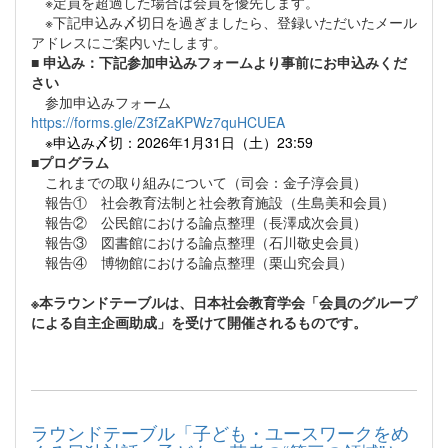
※定員を超過した場合は会員を優先します。
※下記申込み〆切日を過ぎましたら、登録いただいたメール
アドレスにご案内いたします。
■
申込み：下記参加申込みフォームより事前にお申込みくだ
さい
参加申込みフォーム
https://forms.gle/Z3fZaKPWz7quHCUEA
※申込み〆切：2026年1月31日（土）23:59
■プログラム
これまでの取り組みについて（司会：金子淳会員）
報告① 社会教育法制と社会教育施設（生島美和会員）
報告② 公民館における論点整理（長澤成次会員）
報告③ 図書館における論点整理（石川敬史会員）
報告④ 博物館における論点整理（栗山究会員）
※本ラウンドテーブルは、日本社会教育学会「会員のグループ
による自主企画助成」を受けて開催されるものです。
ラウンドテーブル「子ども・ユースワークをめ