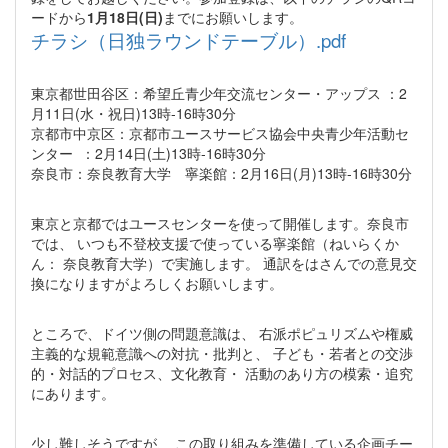
ードから
1月18日(日)
までにお願いします。
チラシ（日独ラウンドテーブル）.pdf
東京都世田谷区：希望丘青少年交流センター・アップス ：2
月11日(水・祝日)13時-16時30分
京都市中京区：京都市ユースサービス協会中央青少年活動セ
ンター ：2月14日(土)13時-16時30分
奈良市：奈良教育大学 寧楽館：2月16日(月)13時-16時30分
東京と京都ではユースセンターを使って開催します。奈良市
では、 いつも不登校支援で使っている寧楽館（ねいらくか
ん： 奈良教育大学）で実施します。 通訳をはさんでの意見交
換になりますがよろしくお願いします。
ところで、ドイツ側の問題意識は、 右派ポピュリズムや権威
主義的な規範意識への対抗・批判と、 子ども・若者との交渉
的・対話的プロセス、文化教育・ 活動のあり方の模索・追究
にあります。
少し難しそうですが、 この取り組みを準備している企画チー