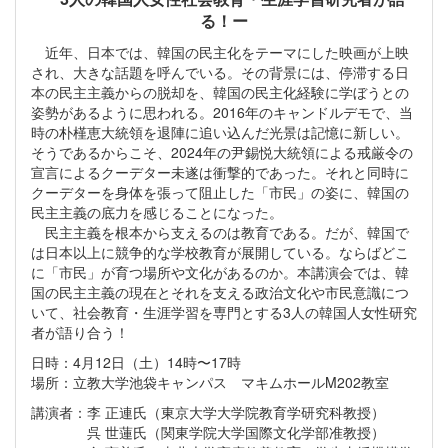
る！ー
近年、日本では、韓国の民主化をテーマにした映画が上映
され、大きな話題を呼んでいる。その背景には、停滞する日
本の民主主義からの脱却を、韓国の民主化経験に学ぼうとの
姿勢があるように思われる。2016年のキャンドルデモで、当
時の朴槿恵大統領を退陣に追い込んだ光景は記憶に新しい。
そうであるからこそ、2024年の尹錫悦大統領による戒厳令の
宣言によるクーデター未遂は衝撃的であった。それと同時に
クーデターを身体を張って阻止した「市民」の姿に、韓国の
民主主義の底力を感じることになった。
民主主義を根本から支えるのは教育である。だが、韓国で
は日本以上に競争的な学校教育が展開している。ならばどこ
に「市民」が育つ場所や文化があるのか。本講演会では、韓
国の民主主義の現在とそれを支える政治文化や市民意識につ
いて、社会教育・生涯学習を専門とする3人の韓国人女性研究
者が語り合う！
日時：4月12日（土）14時〜17時
場所：立教大学池袋キャンパス マキムホールM202教室
講演者：李 正連氏（東京大学大学院教育学研究科教授）
呉 世蓮氏（関東学院大学国際文化学部准教授）