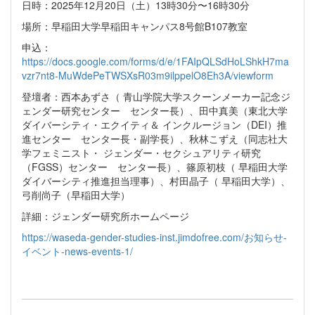
日時：2025年12月20日（土）13時30分〜16時30分
場所：早稲田大学早稲田キャンパス8号館B107教室
申込：
https://docs.google.com/forms/d/e/1FAIpQLSdHoLShkH7ma
vzr7nt8-MuWdePeTWSXsR03m9ilppelO8Eh3A/viewform
登壇者：西本あずさ（ 青山学院大学スクーンメーカー記念ジ
ェンダー研究センター センター長）、田中真美（東北大学
ダイバーシティ・エクイティ＆ インクルージョン（DEI）推
進センター センター長・副学長）、秋林こずえ（同志社大
学フェミニスト・ ジェンダー・セクシュアリティ研究
（FGSS）センター センター長）、篠原初枝（ 早稲田大学
ダイバーシティ推進担当理事）、村田晶子（ 早稲田大学）、
弓削尚子（早稲田大学）
詳細：ジェンダー研究所ホームページ
https://waseda-gender-studies-inst.jimdofree.com/お知らせ-
イベント-news-events-1/