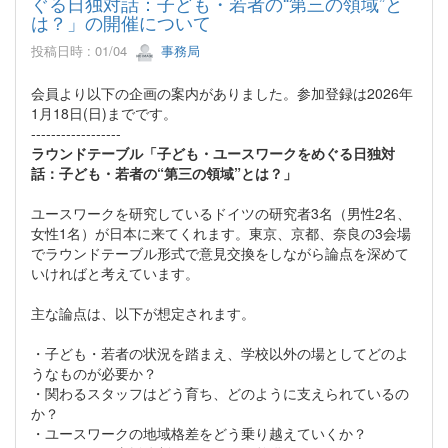
ぐる日独対話：子ども・若者の“第三の領域”と
は？」の開催について
投稿日時 : 01/04
事務局
会員より以下の企画の案内がありました。参加登録は2026年
1月18日(日)までです。
------------------
ラウンドテーブル「子ども・ユースワークをめぐる日独対
話：子ども・若者の“第三の領域”とは？」
ユースワークを研究しているドイツの研究者3名（男性2名、
女性1名）が日本に来てくれます。東京、京都、奈良の3会場
でラウンドテーブル形式で意見交換をしながら論点を深めて
いければと考えています。
主な論点は、以下が想定されます。
・子ども・若者の状況を踏まえ、学校以外の場としてどのよ
うなものが必要か？
・関わるスタッフはどう育ち、どのように支えられているの
か？
・ユースワークの地域格差をどう乗り越えていくか？