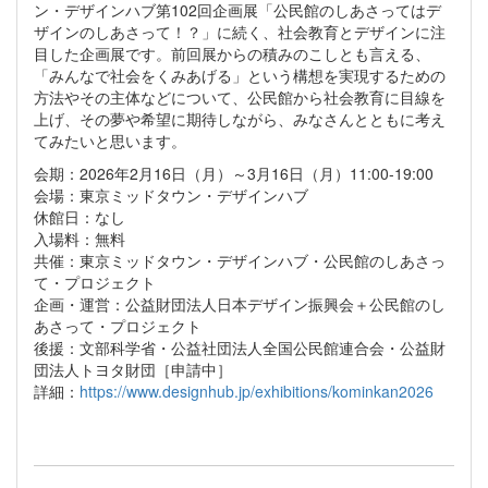
ン・デザインハブ第102回企画展「公民館のしあさってはデ
ザインのしあさって！？」に続く、社会教育とデザインに注
目した企画展です。前回展からの積みのこしとも言える、
「みんなで社会をくみあげる」という構想を実現するための
方法やその主体などについて、公民館から社会教育に目線を
上げ、その夢や希望に期待しながら、みなさんとともに考え
てみたいと思います。
会期：2026年2月16日（月）～3月16日（月）11:00-19:00
会場：東京ミッドタウン・デザインハブ
休館日：なし
入場料：無料
共催：東京ミッドタウン・デザインハブ・公民館のしあさっ
て・プロジェクト
企画・運営：公益財団法人日本デザイン振興会＋公民館のし
あさって・プロジェクト
後援：文部科学省・公益社団法人全国公民館連合会・公益財
団法人トヨタ財団［申請中］
詳細：
https://www.designhub.jp/exhibitions/kominkan2026