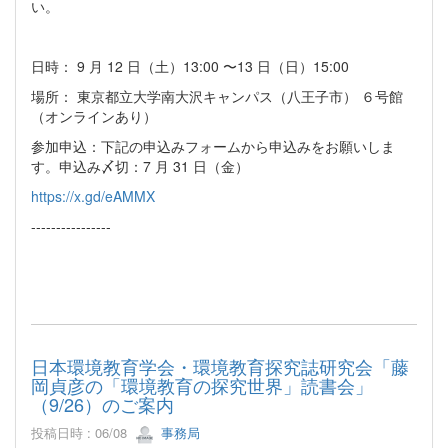
い。
日時： 9 ⽉ 12 ⽇（⼟）13:00 〜13 ⽇（⽇）15:00
場所： 東京都⽴⼤学南⼤沢キャンパス（⼋王⼦市） ６号館
（オンラインあり）
参加申込：下記の申込みフォームから申込みをお願いしま
す。申込み〆切：7 ⽉ 31 ⽇（⾦）
https://x.gd/eAMMX
----------------
日本環境教育学会・環境教育探究誌研究会「藤
岡貞彦の「環境教育の探究世界」読書会」
（9/26）のご案内
投稿日時 : 06/08
事務局