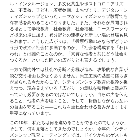
ル・インクルージョン、多文化共生やポストコロニアリズ
ム、不登校、子ども・若者参画、まちづくり、デジタル・シ
ティズンシップといったテーマがシティズンシップ教育でも
存在感を高めることになりました。また、それらが展開され
る場として学校教育、社会教育、社会福祉、ユースワークな
ど従来の場に加え、異分野との連携など新しい場の登場も見
られます。こうした広がりは、「投票行動のみならずどうい
う形で政治／社会に参画するのか」「社会を構成する『われ
われ』とは誰のことなのか」「異質な他者と共にどう社会を
つくるか」といった問いの広がりとも言えるでしょう。
一方で国内外では社会の分断／分極が進み、攻撃的な言葉が
飛び交う場面も少なくありません。民主主義の基盤に揺らぎ
が見られる今だからこそ、シティズンシップ教育の根幹を捉
えつつ、現在見えている「広がり」の意味を積極的に汲み取
っていく必要があるのではないでしょうか。自らの声を伝え
ること、他者の声を聴くこと、そして、折衝しながらお互い
の自由を守ること——これらを重ね合わせる営みがますます
重要になっています。
この10年、私たちは何を進めることができたのでしょうか。
そして、何を見落としてきたのでしょうか。今年の「シティ
ズンシップ教育ミーティング」では、ドイツからのゲストも