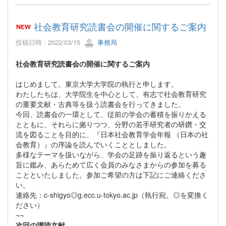
社会教育研究読書会の開催に関するご案内
投稿日時 : 2022/03/15
事務局
社会教育研究読書会の開催に関するご案内
はじめまして。東京大学大学院の執行と申します。
わたしたちは、大学院生を中心として、有志で社会教育研究
の重要文献・古典等を扱う読書会を行ってきました。
今回、読書会の一環として、従前の学会の蓄積を振りかえる
とともに、それらに拠りつつ、分野の若手研究者の研鑽・交
流を図ることを目的に、『日本社会教育学会年報 （日本の社
会教育）』の序論を読んでいくこととしました。
多様なテーマを扱いながら、学会の足跡を振り返るという趣
旨に鑑み、あらためて広く会員のみなさまからの参加を募る
ことといたしました。参加ご希望の方は下記にご連絡くださ
い。
連絡先：c-shigyo◎g.ecc.u-tokyo.ac.jp（執行宛。◎を変換く
ださい）
¬¬
次回の講読文献