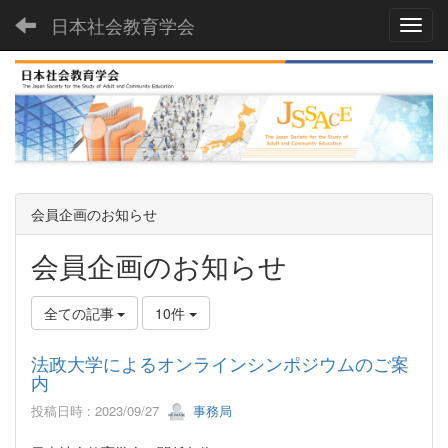
日本社会教育学会
Toggl
会員企画のお知らせ
会員企画のお知らせ
全ての記事
10件
法政大学によるオンラインシンポジウムのご案
内
投稿日時 : 2023/09/27
事務局