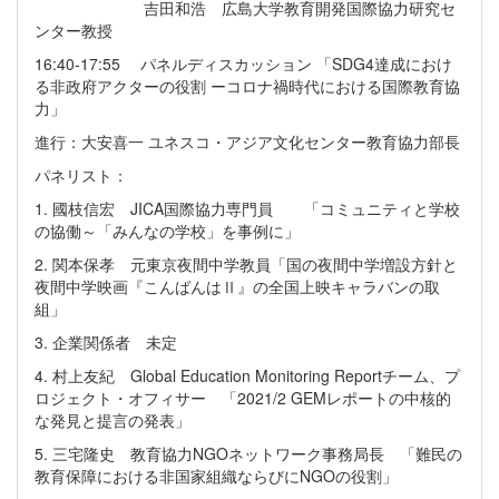
吉田和浩 広島大学教育開発国際協力研究セ
ンター教授
16:40-17:55 パネルディスカッション 「SDG4達成におけ
る非政府アクターの役割 ーコロナ禍時代における国際教育協
力」
進行：大安喜一 ユネスコ・アジア文化センター教育協力部長
パネリスト：
1. 國枝信宏 JICA国際協力専門員 「コミュニティと学校
の協働～「みんなの学校」を事例に」
2. 関本保孝 元東京夜間中学教員「国の夜間中学増設方針と
夜間中学映画『こんばんはⅡ』の全国上映キャラバンの取
組」
3. 企業関係者 未定
4. 村上友紀 Global Education Monitoring Reportチーム、プ
ロジェクト・オフィサー 「2021/2 GEMレポートの中核的
な発見と提言の発表」
5. 三宅隆史 教育協力NGOネットワーク事務局長 「難民の
教育保障における非国家組織ならびにNGOの役割」