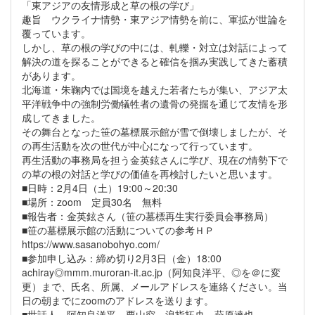
「東アジアの友情形成と草の根の学び」
趣旨 ウクライナ情勢・東アジア情勢を前に、軍拡が世論を
覆っています。
しかし、草の根の学びの中には、軋轢・対立は対話によって
解決の道を探ることができると確信を掴み実践してきた蓄積
があります。
北海道・朱鞠内では国境を越えた若者たちが集い、アジア太
平洋戦争中の強制労働犠牲者の遺骨の発掘を通じて友情を形
成してきました。
その舞台となった笹の墓標展示館が雪で倒壊しましたが、そ
の再生活動を次の世代が中心になって行っています。
再生活動の事務局を担う金英鉉さんに学び、現在の情勢下で
の草の根の対話と学びの価値を再検討したいと思います。
■日時：2月4日（土）19:00～20:30
■場所：zoom 定員30名 無料
■報告者：金英鉉さん（笹の墓標再生実行委員会事務局）
■笹の墓標展示館の活動についての参考ＨＰ
https://www.sasanobohyo.com/
■参加申し込み：締め切り2月3日（金）18:00
achiray◎mmm.muroran-it.ac.jp（阿知良洋平、◎を＠に変
更）まで、氏名、所属、メールアドレスを連絡ください。当
日の朝までにzoomのアドレスを送ります。
■世話人 阿知良洋平、栗山究、浪指拓央、萩原達也