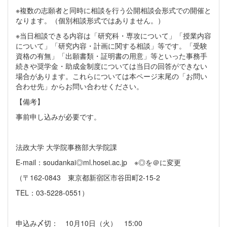
※複数の志願者と同時に相談を行う公開相談会形式での開催と
なります。（個別相談形式ではありません。）
※当日相談できる内容は「研究科・専攻について」「授業内容
について」「研究内容・計画に関する相談」等です。「受験
資格の有無」「出願書類・証明書の用意」等といった事務手
続きや奨学金・助成金制度については当日の回答ができない
場合があります。これらについては本ページ末尾の「お問い
合わせ先」からお問い合わせください。
【備考】
事前申し込みが必要です。
法政大学 大学院事務部大学院課
E-mail：soudankai◎ml.hosei.ac.jp ※◎を＠に変更
（〒162-0843 東京都新宿区市谷田町2-15-2
TEL：03-5228-0551）
申込み〆切： 10月10日（火） 15:00