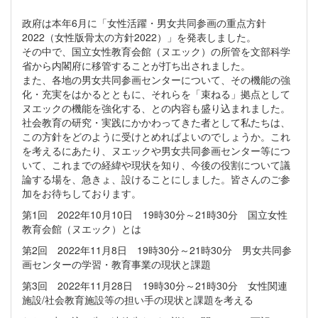
政府は本年6月に「女性活躍・男女共同参画の重点方針
2022（女性版骨太の方針2022）」を発表しました。
その中で、国立女性教育会館（ヌエック）の所管を文部科学
省から内閣府に移管することが打ち出されました。
また、各地の男女共同参画センターについて、その機能の強
化・充実をはかるとともに、それらを「束ねる」拠点として
ヌエックの機能を強化する、との内容も盛り込まれました。
社会教育の研究・実践にかかわってきた者として私たちは、
この方針をどのように受けとめればよいのでしょうか。これ
を考えるにあたり、ヌエックや男女共同参画センター等につ
いて、これまでの経緯や現状を知り、今後の役割について議
論する場を、急きょ、設けることにしました。皆さんのご参
加をお待ちしております。
第1回 2022年10月10日 19時30分～21時30分 国立女性
教育会館（ヌエック）とは
第2回 2022年11月8日 19時30分～21時30分 男女共同参
画センターの学習・教育事業の現状と課題
第3回 2022年11月28日 19時30分～21時30分 女性関連
施設/社会教育施設等の担い手の現状と課題を考える