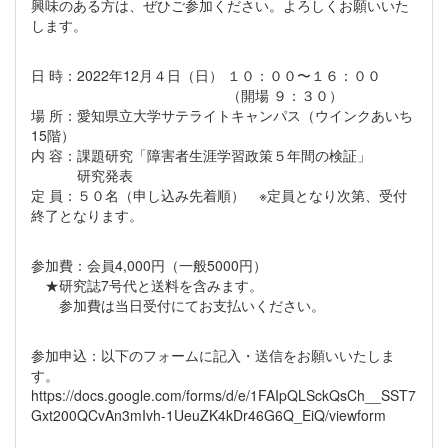
興味のある方は、ぜひご参加ください。よろしくお願いいた
します。
日 時：2022年12月４日（日） １０：００〜１６：００
（開場 ９：３０）
場 所：愛知県立大学サテライトキャンパス（ウインクあいち
15階）
内 容：課題研究「障害者生涯学習政策５年間の検証」
研究発表
定 員：５０名（申し込み先着順） ※定員となり次第、受付
終了となります。
参加費：会員4,000円（一般5000円）
★研究誌7号代と送料を含みます。
参加費は当日受付にてお支払いください。
参加申込：以下のフォームに記入・送信をお願いいたしま
す。
https://docs.google.com/forms/d/e/1FAIpQLSckQsCh__SST7
Gxt200QCvAn3mIvh-1UeuZK4kDr46G6Q_EiQ/viewform