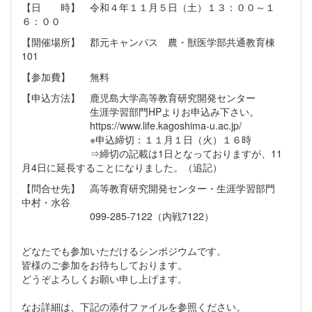
【日 時】 令和４年１１月５日（土）１３：００～１
６：００
【開催場所】 郡元キャンパス 農・獣医学部共通教育棟
101
【参加費】 無料
【申込方法】 鹿児島大学高等教育研究開発センター
生涯学習部門HPよりお申込み下さい。
https://www.life.kagoshima-u.ac.jp/
※申込締切：１１月１日（火）１６時
⇒締切の記載は1日となっておりますが、11
月4日に延長することになりました。（追記）
【問合せ先】 高等教育研究開発センター・生涯学習部門
中村・水谷
099-285-7122（内戦7122）
どなたでも参加いただけるシンポジウムです。
皆様のご参加をお待ちしております。
どうぞよろしくお願い申し上げます。
なお詳細は、下記の添付ファイルを参照ください。