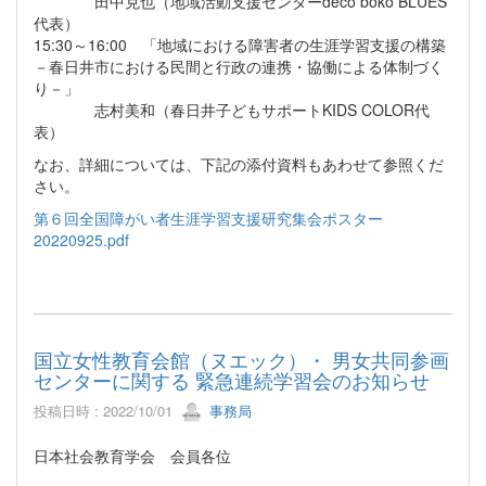
田中克也（地域活動支援センターdeco boko BLUES
代表）
15:30～16:00 「地域における障害者の生涯学習支援の構築
－春日井市における民間と行政の連携・協働による体制づく
り－」
志村美和（春日井子どもサポートKIDS COLOR代
表）
なお、詳細については、下記の添付資料もあわせて参照くだ
さい。
第６回全国障がい者生涯学習支援研究集会ポスター
20220925.pdf
国立女性教育会館（ヌエック）・ 男女共同参画
センターに関する 緊急連続学習会のお知らせ
投稿日時 : 2022/10/01
事務局
日本社会教育学会 会員各位