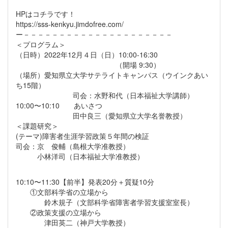
HPはコチラです！
https://sss-kenkyu.jimdofree.com/
ー－－－－－－－－－－－－－－－－－－－－－
＜プログラム＞
（日時）2022年12月４日（日）10:00-16:30
（開場 9:30）
（場所）愛知県立大学サテライトキャンパス（ウインクあい
ち15階）
司会：水野和代（日本福祉大学講師）
10:00〜10:10 あいさつ
田中良三（愛知県立大学名誉教授）
＜課題研究＞
(テーマ)障害者生涯学習政策５年間の検証
司会：京 俊輔（島根大学准教授）
小林洋司（日本福祉大学准教授）
10:10〜11:30【前半】発表20分＋質疑10分
①文部科学省の立場から
鈴木規子（文部科学省障害者学習支援室室長）
②政策支援の立場から
津田英二（神戸大学教授）