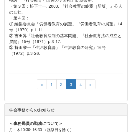
検討」『社会教育と国民の学習権』勁草書房.
・第３回：松下圭一, 2003, 『社会教育の終焉［新版］』公人
の友社.
・第４回：
① 編集委員会「労働者教育の展望」『労働者教育の展望』14
号（1970）p.1-11.
② 吉田昇「社会教育法制の基本問題」『社会教育法の成立と
展開』15号（1971）p.3-17.
③ 持田栄一「生涯教育論」『生涯教育の研究』16号
（1972）p.3-26.
«
1
2
3
4
»
学会事務からのお知らせ
＜事務局員の勤務について＞
月・木10:30~16:30 （祝祭日を除く）