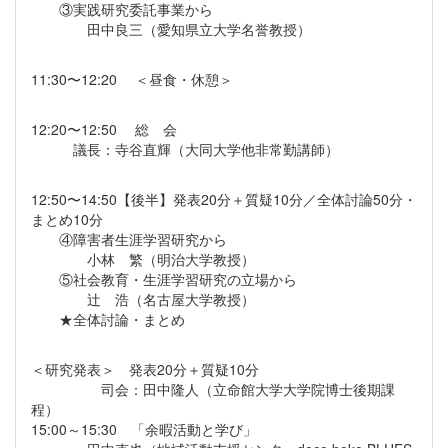
③実践研究委託事業から
田中良三（愛知県立大学名誉教授）
11:30〜12:20 ＜昼食・休憩＞
12:20〜12:50 総 会
議長：寺谷直輝（大同大学他非常勤講師）
12:50〜14:50【後半】発表20分＋質疑10分／全体討論50分・
まとめ10分
④障害者生涯学習研究から
小林 繁（明治大学教授）
⑤社会教育・生涯学習研究の立場から
辻 浩（名古屋大学教授）
★全体討論・まとめ
＜研究発表＞ 発表20分＋質疑10分
司会：田中隆人（立命館大学大学院博士後期課
程）
15:00～15:30 「余暇活動と学び」