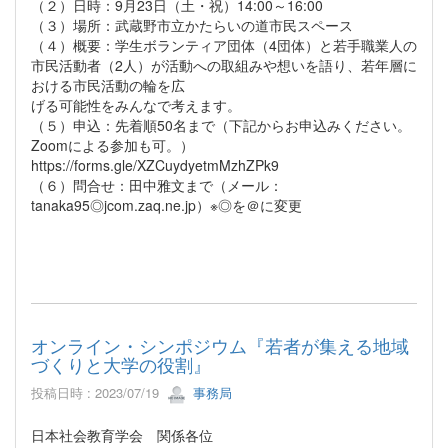
（２）日時：9月23日（土・祝）14:00～16:00
（３）場所：武蔵野市立かたらいの道市民スペース
（４）概要：学生ボランティア団体（4団体）と若手職業人の
市民活動者（2人）が活動への取組みや想いを語り、若年層に
おける市民活動の輪を広
げる可能性をみんなで考えます。
（５）申込：先着順50名まで（下記からお申込みください。
Zoomによる参加も可。）
https://forms.gle/XZCuydyetmMzhZPk9
（６）問合せ：田中雅文まで（メール：
tanaka95◎jcom.zaq.ne.jp）※◎を＠に変更
オンライン・シンポジウム『若者が集える地域
づくりと大学の役割』
投稿日時 : 2023/07/19
事務局
日本社会教育学会 関係各位