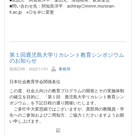
■問い合わせ先：阿知良洋平 achiray◎mmm.muroran-
it.ac.jp ※◎を＠に変更
第１回鹿児島大学リカレント教育シンポジウム
のお知らせ
投稿日時 : 2022/11/01
事務局
日本社会教育学会関係各位
この度、社会人向けの教育プログラムの開発とその実施体制
の確立を目的に、「第１回 鹿児島大学リカレント教育シン
ポジウム」を下記日程の通り開催いたします。
ご多忙中大変恐縮ではございますが、貴部局の教職員・学
生へのご参加およびご周知方、ご協力くださいますようお願
い申し上げます。
記