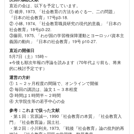
直近の会は、以下を予定しています。
① 碓井, 1973, 「社会教育の方法をめぐる一、二の問題」
『日本の社会教育』17号p3-18.
② 小林, 1974, 「社会教育職員研究の現代的意義」『日本の
社会教育』18号p3-22.
③藤田, 1975, 「わが国の学習権保障運動とヨーロッパ資本主
義国の動向」『日本の社会教育』19号 p10-27.
直近の開催日
5月7日（土）15時～
※今後も順次年報の序論を読みます（70年代より前も、将来
的に検討予定です）
運営の方針
① １～２ヶ月程度の間隔で、オンラインで開催
② 毎回の講読は、論文１～３本程度
③ 時間は１時間半～２時間
④ 大学院生等の若手中心の会
参考：これまで扱った文献
・第１回：宮原誠一, 1990「社会教育の本質」「社会教育入
門」『社会教育論』国土社.
・第２回：小川利夫, 1973, 「戦後『社会教育』論の批判的再