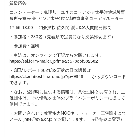
質疑応答
コメンテーター：萬理加 ユネスコ・アジア太平洋地域教育
局所長室長 兼 アジア太平洋地域教育事業コーディネーター
17:55-18:00 閉会挨拶 佐久間 潤 JICA人間開発部長
・参加者：280名（先着順で定員になり次第締切ます）
・参加費：無料
・申込は、オンラインで下記からお願いします。
https://ssl.form-mailer.jp/fms/2c578dbf582582
・GEMレポート2021/22要約の日本語版は、
https://cice.hiroshima-u.ac.jp/?p=9846 からダウンロード
できます。
・なお、登録時に提供する情報は、共催団体と共有され、主
催団体は、その情報を団体のプライバシーポリシーに従って
使用できます。
・お問い合わせ：教育協力NGOネットワーク 三宅隆史まで
メール jnne◎sva.or.jp でお願いします。（※◎を＠に変更）