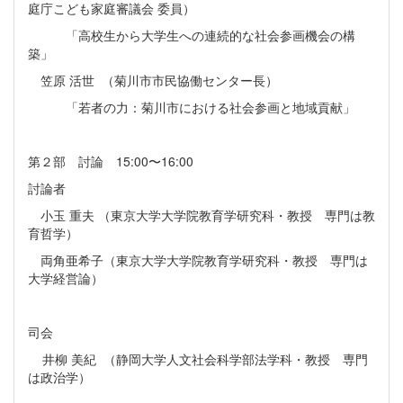
庭庁こども家庭審議会 委員）
「高校生から大学生への連続的な社会参画機会の構
築」
笠原 活世 （菊川市市民協働センター長）
「若者の力：菊川市における社会参画と地域貢献」
第２部 討論 15:00〜16:00
討論者
小玉 重夫 （東京大学大学院教育学研究科・教授 専門は教
育哲学）
両角亜希子（東京大学大学院教育学研究科・教授 専門は
大学経営論）
司会
井柳 美紀 （静岡大学人文社会科学部法学科・教授 専門
は政治学）