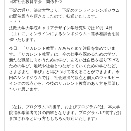
日本社会教育学会 関係各位
下記の通り、法政大学より、下記のオンラインシンポジウム
の開催案内を頂きましたので、転送いたします。
＊＊＊
法政大学大学院キャリアデザイン学研究科では10月14日
（土）に、オンラインによるシンポジウム・進学相談会を開
催いたします。
今日、「リカレント教育」があらためて注目を集めていま
す。「リカレント教育」は、今の仕事を深めるための学び、
新たな職業に向かうための学び、あるいは自己を掘り下げる
ための学び、地域や社会とつながっていくための学びなど、
さまざまな「学び」と結びつけて考えることができます。今
回のシンポジウムでは、社会経済的観点と個人のウェルビー
イングの観点から、今後のリカレント教育のあり方を展望し
たいと思います。
（なお、プログラム1の後半、およびプログラム2は、本大学
院進学希望者向けの内容となります。プログラム1の前半だけ
参加されるという方ももちろん歓迎いたします）