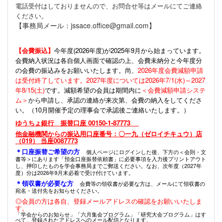
電話受付はしておりませんので、お問合せ等はメールにてご連絡
ください。
【事務局メール：jssace.office@gmail.com】
【会費振込】
今年度(
2026年度)が2025年9月から始まっています。
会費納入状況は各自個人画面で確認の上、会費未納分と今年度分
の会費の振込みをお願いいたします。尚、
2026年度会費減額申請
は受付終了しています。2027年度については2026年7/1(水)～2027
年8/15(土)
です。減額希望の会員は期間内に
＜会費減額申請システ
ム＞
から申請し、承認の連絡が来次第、会費の納入をしてくださ
い。（10月開催予定の理事会で承認後ご連絡いたします。）
ゆうちょ銀行 振替口座 00150-1-87773
他金融機関からの振込用口座番号：〇一九（ゼロイチキュウ）店
（019） 当座0087773
＊口座振替ご希望の方
個人ページにログインした後、下方の＜会則・文
書等＞にあります「預金口座振替依頼書」に必要事項を入力後プリントアウト
し、押印したものを学会事務局までご郵送ください。なお、次年度（2027年
度）分は2026年9月末必着で受け付けています。
＊領収書が必要な方
会費等の領収書が必要な方は、メールにて領収書の
宛名・送付先をお知らせください。
◎会員の方は各自、登録メールアドレスの確認をお願いいたしま
す。
「学会からのお知らせ」「六月集会プログラム」「研究大会プログラム」はす
べて、登録されたアドレスへのメール配信となります。