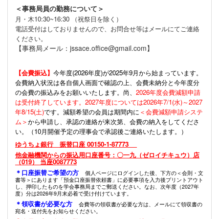
＜事務局員の勤務について＞
月・木10:30~16:30 （祝祭日を除く）
電話受付はしておりませんので、お問合せ等はメールにてご連絡
ください。
【事務局メール：jssace.office@gmail.com】
【会費振込】
今年度(
2026年度)が2025年9月から始まっています。
会費納入状況は各自個人画面で確認の上、会費未納分と今年度分
の会費の振込みをお願いいたします。尚、
2026年度会費減額申請
は受付終了しています。2027年度については2026年7/1(水)～2027
年8/15(土)
です。減額希望の会員は期間内に
＜会費減額申請システ
ム＞
から申請し、承認の連絡が来次第、会費の納入をしてくださ
い。（10月開催予定の理事会で承認後ご連絡いたします。）
ゆうちょ銀行 振替口座 00150-1-87773
他金融機関からの振込用口座番号：〇一九（ゼロイチキュウ）店
（019） 当座0087773
＊口座振替ご希望の方
個人ページにログインした後、下方の＜会則・文
書等＞にあります「預金口座振替依頼書」に必要事項を入力後プリントアウト
し、押印したものを学会事務局までご郵送ください。なお、次年度（2027年
度）分は2026年9月末必着で受け付けています。
＊領収書が必要な方
会費等の領収書が必要な方は、メールにて領収書の
宛名・送付先をお知らせください。