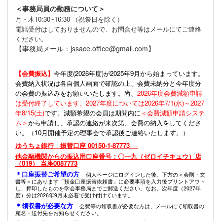
＜事務局員の勤務について＞
月・木10:30~16:30 （祝祭日を除く）
電話受付はしておりませんので、お問合せ等はメールにてご連絡
ください。
【事務局メール：jssace.office@gmail.com】
【会費振込】
今年度(
2026年度)が2025年9月から始まっています。
会費納入状況は各自個人画面で確認の上、会費未納分と今年度分
の会費の振込みをお願いいたします。尚、
2026年度会費減額申請
は受付終了しています。2027年度については2026年7/1(水)～2027
年8/15(土)
です。減額希望の会員は期間内に
＜会費減額申請システ
ム＞
から申請し、承認の連絡が来次第、会費の納入をしてくださ
い。（10月開催予定の理事会で承認後ご連絡いたします。）
ゆうちょ銀行 振替口座 00150-1-87773
他金融機関からの振込用口座番号：〇一九（ゼロイチキュウ）店
（019） 当座0087773
＊口座振替ご希望の方
個人ページにログインした後、下方の＜会則・文
書等＞にあります「預金口座振替依頼書」に必要事項を入力後プリントアウト
し、押印したものを学会事務局までご郵送ください。なお、次年度（2027年
度）分は2026年9月末必着で受け付けています。
＊領収書が必要な方
会費等の領収書が必要な方は、メールにて領収書の
宛名・送付先をお知らせください。