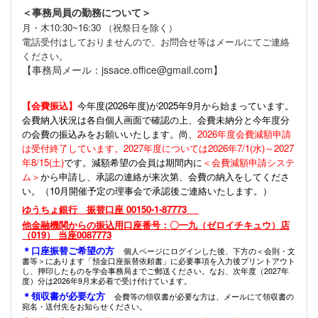
＜事務局員の勤務について＞
月・木10:30~16:30 （祝祭日を除く）
電話受付はしておりませんので、お問合せ等はメールにてご連絡
ください。
【事務局メール：jssace.office@gmail.com】
【会費振込】
今年度(
2026年度)が2025年9月から始まっています。
会費納入状況は各自個人画面で確認の上、会費未納分と今年度分
の会費の振込みをお願いいたします。尚、
2026年度会費減額申請
は受付終了しています。2027年度については2026年7/1(水)～2027
年8/15(土)
です。減額希望の会員は期間内に
＜会費減額申請システ
ム＞
から申請し、承認の連絡が来次第、会費の納入をしてくださ
い。（10月開催予定の理事会で承認後ご連絡いたします。）
ゆうちょ銀行 振替口座 00150-1-87773
他金融機関からの振込用口座番号：〇一九（ゼロイチキュウ）店
（019） 当座0087773
＊口座振替ご希望の方
個人ページにログインした後、下方の＜会則・文
書等＞にあります「預金口座振替依頼書」に必要事項を入力後プリントアウト
し、押印したものを学会事務局までご郵送ください。なお、次年度（2027年
度）分は2026年9月末必着で受け付けています。
＊領収書が必要な方
会費等の領収書が必要な方は、メールにて領収書の
宛名・送付先をお知らせください。