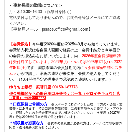
＜事務局員の勤務について＞
月・木10:30~16:30 （祝祭日を除く）
電話受付はしておりませんので、お問合せ等はメールにてご連絡
ください。
【事務局メール：jssace.office@gmail.com】
【会費振込】
今年度(
2026年度)が2025年9月から始まっています。
会費納入状況は各自個人画面で確認の上、会費未納分と今年度分
の会費の振込みをお願いいたします。尚、
2026年度会費減額申請
は受付終了しています。2027年度については2026年7/1(水)～2027
年8/15(土)
です。減額希望の会員は期間内に
＜会費減額申請システ
ム＞
から申請し、承認の連絡が来次第、会費の納入をしてくださ
い。（10月開催予定の理事会で承認後ご連絡いたします。）
ゆうちょ銀行 振替口座 00150-1-87773
他金融機関からの振込用口座番号：〇一九（ゼロイチキュウ）店
（019） 当座0087773
＊口座振替ご希望の方
個人ページにログインした後、下方の＜会則・文
書等＞にあります「預金口座振替依頼書」に必要事項を入力後プリントアウト
し、押印したものを学会事務局までご郵送ください。なお、次年度（2027年
度）分は2026年9月末必着で受け付けています。
＊領収書が必要な方
会費等の領収書が必要な方は、メールにて領収書の
宛名・送付先をお知らせください。