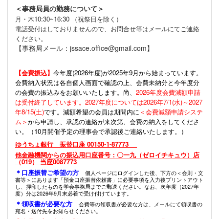
＜事務局員の勤務について＞
月・木10:30~16:30 （祝祭日を除く）
電話受付はしておりませんので、お問合せ等はメールにてご連絡
ください。
【事務局メール：jssace.office@gmail.com】
【会費振込】
今年度(
2026年度)が2025年9月から始まっています。
会費納入状況は各自個人画面で確認の上、会費未納分と今年度分
の会費の振込みをお願いいたします。尚、
2026年度会費減額申請
は受付終了しています。2027年度については2026年7/1(水)～2027
年8/15(土)
です。減額希望の会員は期間内に
＜会費減額申請システ
ム＞
から申請し、承認の連絡が来次第、会費の納入をしてくださ
い。（10月開催予定の理事会で承認後ご連絡いたします。）
ゆうちょ銀行 振替口座 00150-1-87773
他金融機関からの振込用口座番号：〇一九（ゼロイチキュウ）店
（019） 当座0087773
＊口座振替ご希望の方
個人ページにログインした後、下方の＜会則・文
書等＞にあります「預金口座振替依頼書」に必要事項を入力後プリントアウト
し、押印したものを学会事務局までご郵送ください。なお、次年度（2027年
度）分は2026年9月末必着で受け付けています。
＊領収書が必要な方
会費等の領収書が必要な方は、メールにて領収書の
宛名・送付先をお知らせください。