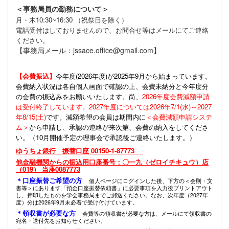
＜事務局員の勤務について＞
月・木10:30~16:30 （祝祭日を除く）
電話受付はしておりませんので、お問合せ等はメールにてご連絡
ください。
【事務局メール：jssace.office@gmail.com】
【会費振込】
今年度(
2026年度)が2025年9月から始まっています。
会費納入状況は各自個人画面で確認の上、会費未納分と今年度分
の会費の振込みをお願いいたします。尚、
2026年度会費減額申請
は受付終了しています。2027年度については2026年7/1(水)～2027
年8/15(土)
です。減額希望の会員は期間内に
＜会費減額申請システ
ム＞
から申請し、承認の連絡が来次第、会費の納入をしてくださ
い。（10月開催予定の理事会で承認後ご連絡いたします。）
ゆうちょ銀行 振替口座 00150-1-87773
他金融機関からの振込用口座番号：〇一九（ゼロイチキュウ）店
（019） 当座0087773
＊口座振替ご希望の方
個人ページにログインした後、下方の＜会則・文
書等＞にあります「預金口座振替依頼書」に必要事項を入力後プリントアウト
し、押印したものを学会事務局までご郵送ください。なお、次年度（2027年
度）分は2026年9月末必着で受け付けています。
＊領収書が必要な方
会費等の領収書が必要な方は、メールにて領収書の
宛名・送付先をお知らせください。