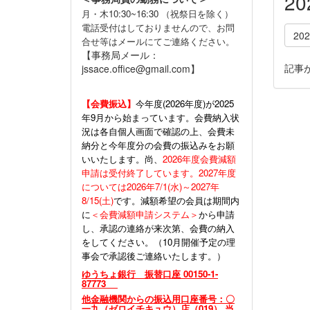
2
月・木10:30~16:30 （祝祭日を除く）
電話受付はしておりませんので、お問
20
合せ等はメールにてご連絡ください。
【事務局メール：
記事
jssace.office@gmail.com】
【会費振込】
今年度(
2026年度)が2025
年9月から始まっています。会費納入状
況は各自個人画面で確認の上、会費未
納分と今年度分の会費の振込みをお願
いいたします。尚、
2026年度会費減額
申請は受付終了しています。2027年度
については2026年7/1(水)～2027年
8/15(土)
です。減額希望の会員は期間内
に
＜会費減額申請システム＞
から申請
し、承認の連絡が来次第、会費の納入
をしてください。（10月開催予定の理
事会で承認後ご連絡いたします。）
ゆうちょ銀行 振替口座 00150-1-
87773
他金融機関からの振込用口座番号：〇
一九（ゼロイチキュウ）店（019） 当