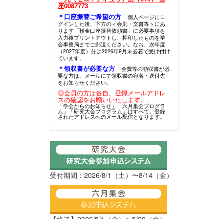
座0087773
＊口座振替ご希望の方
個人ページにロ
グインした後、下方の＜会則・文書等＞にあ
ります「預金口座振替依頼書」に必要事項を
入力後プリントアウトし、押印したものを学
会事務局までご郵送ください。なお、次年度
（2027年度）分は2026年9月末必着で受け付け
ています。
＊領収書が必要な方
会費等の領収書が必
要な方は、メールにて領収書の宛名・送付先
をお知らせください。
◎会員の方は各自、登録メールアドレ
スの確認をお願いいたします。
「学会からのお知らせ」「六月集会プログラ
ム」「研究大会プログラム」はすべて、登録
されたアドレスへのメール配信となります。
受付期間：2026/8/1（土）〜8/14（金）
【終了】2026/5/1（金）〜5/20（水）