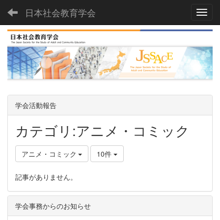
日本社会教育学会
Toggl
学会活動報告
カテゴリ:アニメ・コミック
アニメ・コミック
10件
記事がありません。
学会事務からのお知らせ