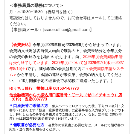
＜事務局員の勤務について＞
月・木10:30~16:30 （祝祭日を除く）
電話受付はしておりませんので、お問合せ等はメールにてご連絡
ください。
【事務局メール：jssace.office@gmail.com】
【会費振込】
今年度(
2026年度)が2025年9月から始まっています。
会費納入状況は各自個人画面で確認の上、会費未納分と今年度分
の会費の振込みをお願いいたします。尚、
2026年度会費減額申請
は受付終了しています。2027年度については2026年7/1(水)～2027
年8/15(土)
です。減額希望の会員は期間内に
＜会費減額申請システ
ム＞
から申請し、承認の連絡が来次第、会費の納入をしてくださ
い。（10月開催予定の理事会で承認後ご連絡いたします。）
ゆうちょ銀行 振替口座 00150-1-87773
他金融機関からの振込用口座番号：〇一九（ゼロイチキュウ）店
（019） 当座0087773
＊口座振替ご希望の方
個人ページにログインした後、下方の＜会則・文
書等＞にあります「預金口座振替依頼書」に必要事項を入力後プリントアウト
し、押印したものを学会事務局までご郵送ください。なお、次年度（2027年
度）分は2026年9月末必着で受け付けています。
＊領収書が必要な方
会費等の領収書が必要な方は、メールにて領収書の
宛名・送付先をお知らせください。