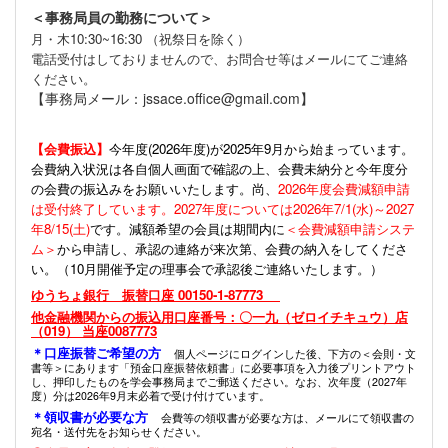
＜事務局員の勤務について＞
月・木10:30~16:30 （祝祭日を除く）
電話受付はしておりませんので、お問合せ等はメールにてご連絡
ください。
【事務局メール：jssace.office@gmail.com】
【会費振込】
今年度(
2026年度)が2025年9月から始まっています。
会費納入状況は各自個人画面で確認の上、会費未納分と今年度分
の会費の振込みをお願いいたします。尚、
2026年度会費減額申請
は受付終了しています。2027年度については2026年7/1(水)～2027
年8/15(土)
です。減額希望の会員は期間内に
＜会費減額申請システ
ム＞
から申請し、承認の連絡が来次第、会費の納入をしてくださ
い。（10月開催予定の理事会で承認後ご連絡いたします。）
ゆうちょ銀行 振替口座 00150-1-87773
他金融機関からの振込用口座番号：〇一九（ゼロイチキュウ）店
（019） 当座0087773
＊口座振替ご希望の方
個人ページにログインした後、下方の＜会則・文
書等＞にあります「預金口座振替依頼書」に必要事項を入力後プリントアウト
し、押印したものを学会事務局までご郵送ください。なお、次年度（2027年
度）分は2026年9月末必着で受け付けています。
＊領収書が必要な方
会費等の領収書が必要な方は、メールにて領収書の
宛名・送付先をお知らせください。