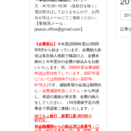
2
月・木10:30~16:30 （祝祭日を除く）
電話受付はしておりませんので、お問
20
合せ等はメールにてご連絡ください。
【事務局メール：
記事
jssace.office@gmail.com】
【会費振込】
今年度(
2026年度)が2025
年9月から始まっています。会費納入状
況は各自個人画面で確認の上、会費未
納分と今年度分の会費の振込みをお願
いいたします。尚、
2026年度会費減額
申請は受付終了しています。2027年度
については2026年7/1(水)～2027年
8/15(土)
です。減額希望の会員は期間内
に
＜会費減額申請システム＞
から申請
し、承認の連絡が来次第、会費の納入
をしてください。（10月開催予定の理
事会で承認後ご連絡いたします。）
ゆうちょ銀行 振替口座 00150-1-
87773
他金融機関からの振込用口座番号：〇
一九（ゼロイチキュウ）店（019） 当