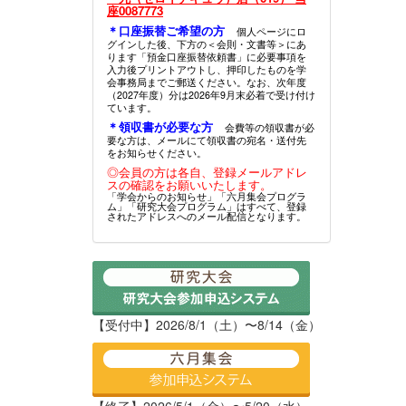
座0087773
＊口座振替ご希望の方
個人ページにロ
グインした後、下方の＜会則・文書等＞にあ
ります「預金口座振替依頼書」に必要事項を
入力後プリントアウトし、押印したものを学
会事務局までご郵送ください。なお、次年度
（2027年度）分は2026年9月末必着で受け付け
ています。
＊領収書が必要な方
会費等の領収書が必
要な方は、メールにて領収書の宛名・送付先
をお知らせください。
◎会員の方は各自、登録メールアドレ
スの確認をお願いいたします。
「学会からのお知らせ」「六月集会プログラ
ム」「研究大会プログラム」はすべて、登録
されたアドレスへのメール配信となります。
【受付中】2026/8/1（土）〜8/14（金）
【終了】2026/5/1（金）〜5/20（水）