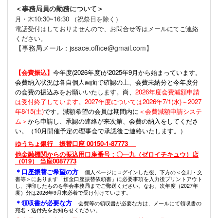
＜事務局員の勤務について＞
月・木10:30~16:30 （祝祭日を除く）
電話受付はしておりませんので、お問合せ等はメールにてご連絡
ください。
【事務局メール：jssace.office@gmail.com】
【会費振込】
今年度(
2026年度)が2025年9月から始まっています。
会費納入状況は各自個人画面で確認の上、会費未納分と今年度分
の会費の振込みをお願いいたします。尚、
2026年度会費減額申請
は受付終了しています。2027年度については2026年7/1(水)～2027
年8/15(土)
です。減額希望の会員は期間内に
＜会費減額申請システ
ム＞
から申請し、承認の連絡が来次第、会費の納入をしてくださ
い。（10月開催予定の理事会で承認後ご連絡いたします。）
ゆうちょ銀行 振替口座 00150-1-87773
他金融機関からの振込用口座番号：〇一九（ゼロイチキュウ）店
（019） 当座0087773
＊口座振替ご希望の方
個人ページにログインした後、下方の＜会則・文
書等＞にあります「預金口座振替依頼書」に必要事項を入力後プリントアウト
し、押印したものを学会事務局までご郵送ください。なお、次年度（2027年
度）分は2026年9月末必着で受け付けています。
＊領収書が必要な方
会費等の領収書が必要な方は、メールにて領収書の
宛名・送付先をお知らせください。