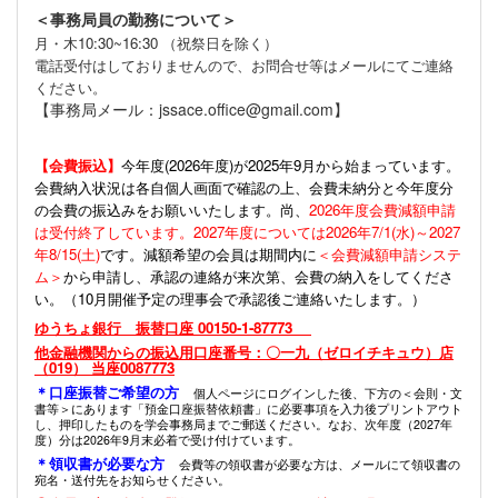
＜事務局員の勤務について＞
月・木10:30~16:30 （祝祭日を除く）
電話受付はしておりませんので、お問合せ等はメールにてご連絡
ください。
【事務局メール：jssace.office@gmail.com】
【会費振込】
今年度(
2026年度)が2025年9月から始まっています。
会費納入状況は各自個人画面で確認の上、会費未納分と今年度分
の会費の振込みをお願いいたします。尚、
2026年度会費減額申請
は受付終了しています。2027年度については2026年7/1(水)～2027
年8/15(土)
です。減額希望の会員は期間内に
＜会費減額申請システ
ム＞
から申請し、承認の連絡が来次第、会費の納入をしてくださ
い。（10月開催予定の理事会で承認後ご連絡いたします。）
ゆうちょ銀行 振替口座 00150-1-87773
他金融機関からの振込用口座番号：〇一九（ゼロイチキュウ）店
（019） 当座0087773
＊口座振替ご希望の方
個人ページにログインした後、下方の＜会則・文
書等＞にあります「預金口座振替依頼書」に必要事項を入力後プリントアウト
し、押印したものを学会事務局までご郵送ください。なお、次年度（2027年
度）分は2026年9月末必着で受け付けています。
＊領収書が必要な方
会費等の領収書が必要な方は、メールにて領収書の
宛名・送付先をお知らせください。