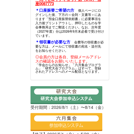
座0087773
＊口座振替ご希望の方
個人ページにロ
グインした後、下方の＜会則・文書等＞にあ
ります「預金口座振替依頼書」に必要事項を
入力後プリントアウトし、押印したものを学
会事務局までご郵送ください。なお、次年度
（2027年度）分は2026年9月末必着で受け付け
ています。
＊領収書が必要な方
会費等の領収書が必
要な方は、メールにて領収書の宛名・送付先
をお知らせください。
◎会員の方は各自、登録メールアドレ
スの確認をお願いいたします。
「学会からのお知らせ」「六月集会プログラ
ム」「研究大会プログラム」はすべて、登録
されたアドレスへのメール配信となります。
受付期間：2026/8/1（土）〜8/14（金）
【終了】2026/5/1（金）〜5/20（水）