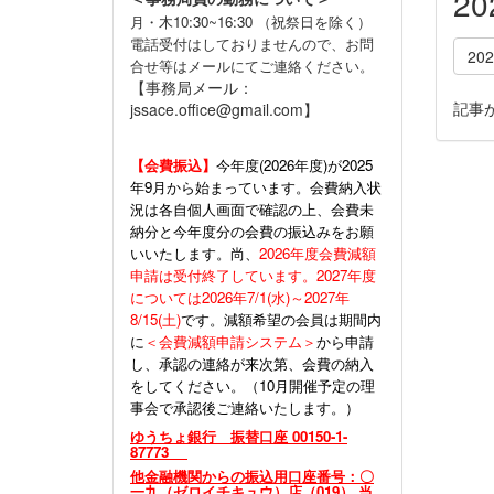
2
月・木10:30~16:30 （祝祭日を除く）
電話受付はしておりませんので、お問
20
合せ等はメールにてご連絡ください。
【事務局メール：
記事
jssace.office@gmail.com】
【会費振込】
今年度(
2026年度)が2025
年9月から始まっています。会費納入状
況は各自個人画面で確認の上、会費未
納分と今年度分の会費の振込みをお願
いいたします。尚、
2026年度会費減額
申請は受付終了しています。2027年度
については2026年7/1(水)～2027年
8/15(土)
です。減額希望の会員は期間内
に
＜会費減額申請システム＞
から申請
し、承認の連絡が来次第、会費の納入
をしてください。（10月開催予定の理
事会で承認後ご連絡いたします。）
ゆうちょ銀行 振替口座 00150-1-
87773
他金融機関からの振込用口座番号：〇
一九（ゼロイチキュウ）店（019） 当