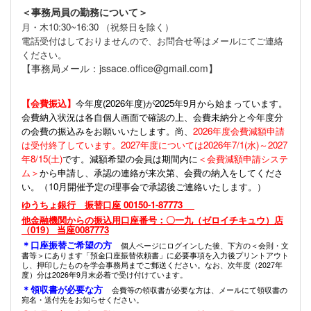
＜事務局員の勤務について＞
月・木10:30~16:30 （祝祭日を除く）
電話受付はしておりませんので、お問合せ等はメールにてご連絡
ください。
【事務局メール：jssace.office@gmail.com】
【会費振込】
今年度(
2026年度)が2025年9月から始まっています。
会費納入状況は各自個人画面で確認の上、会費未納分と今年度分
の会費の振込みをお願いいたします。尚、
2026年度会費減額申請
は受付終了しています。2027年度については2026年7/1(水)～2027
年8/15(土)
です。減額希望の会員は期間内に
＜会費減額申請システ
ム＞
から申請し、承認の連絡が来次第、会費の納入をしてくださ
い。（10月開催予定の理事会で承認後ご連絡いたします。）
ゆうちょ銀行 振替口座 00150-1-87773
他金融機関からの振込用口座番号：〇一九（ゼロイチキュウ）店
（019） 当座0087773
＊口座振替ご希望の方
個人ページにログインした後、下方の＜会則・文
書等＞にあります「預金口座振替依頼書」に必要事項を入力後プリントアウト
し、押印したものを学会事務局までご郵送ください。なお、次年度（2027年
度）分は2026年9月末必着で受け付けています。
＊領収書が必要な方
会費等の領収書が必要な方は、メールにて領収書の
宛名・送付先をお知らせください。