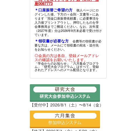
座0087773
＊口座振替ご希望の方
個人ページにロ
グインした後、下方の＜会則・文書等＞にあ
ります「預金口座振替依頼書」に必要事項を
入力後プリントアウトし、押印したものを学
会事務局までご郵送ください。なお、次年度
（2027年度）分は2026年9月末必着で受け付け
ています。
＊領収書が必要な方
会費等の領収書が必
要な方は、メールにて領収書の宛名・送付先
をお知らせください。
◎会員の方は各自、登録メールアドレ
スの確認をお願いいたします。
「学会からのお知らせ」「六月集会プログラ
ム」「研究大会プログラム」はすべて、登録
されたアドレスへのメール配信となります。
【受付中】2026/8/1（土）〜8/14（金）
【終了】2026/5/1（金）〜5/20（水）