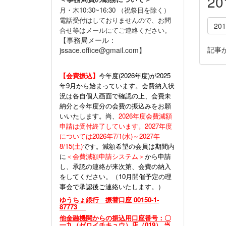
2
月・木10:30~16:30 （祝祭日を除く）
電話受付はしておりませんので、お問
20
合せ等はメールにてご連絡ください。
【事務局メール：
記事
jssace.office@gmail.com】
【会費振込】
今年度(
2026年度)が2025
年9月から始まっています。会費納入状
況は各自個人画面で確認の上、会費未
納分と今年度分の会費の振込みをお願
いいたします。尚、
2026年度会費減額
申請は受付終了しています。2027年度
については2026年7/1(水)～2027年
8/15(土)
です。減額希望の会員は期間内
に
＜会費減額申請システム＞
から申請
し、承認の連絡が来次第、会費の納入
をしてください。（10月開催予定の理
事会で承認後ご連絡いたします。）
ゆうちょ銀行 振替口座 00150-1-
87773
他金融機関からの振込用口座番号：〇
一九（ゼロイチキュウ）店（019） 当