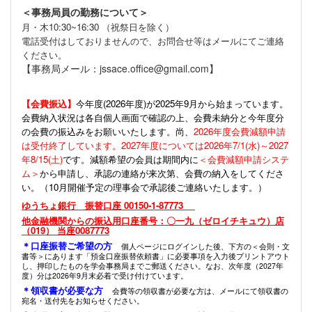
＜事務局員の勤務について＞
月・木10:30~16:30 （祝祭日を除く）
電話受付はしておりませんので、お問合せ等はメールにてご連絡
ください。
【事務局メール：jssace.office@gmail.com】
【会費振込】
今年度(
2026年度)が2025年9月から始まっています。
会費納入状況は各自個人画面で確認の上、会費未納分と今年度分
の会費の振込みをお願いいたします。尚、
2026年度会費減額申請
は受付終了しています。2027年度については2026年7/1(水)～2027
年8/15(土)
です。減額希望の会員は期間内に
＜会費減額申請システ
ム＞
から申請し、承認の連絡が来次第、会費の納入をしてくださ
い。（10月開催予定の理事会で承認後ご連絡いたします。）
ゆうちょ銀行 振替口座 00150-1-87773
他金融機関からの振込用口座番号：〇一九（ゼロイチキュウ）店
（019） 当座0087773
＊口座振替ご希望の方
個人ページにログインした後、下方の＜会則・文
書等＞にあります「預金口座振替依頼書」に必要事項を入力後プリントアウト
し、押印したものを学会事務局までご郵送ください。なお、次年度（2027年
度）分は2026年9月末必着で受け付けています。
＊領収書が必要な方
会費等の領収書が必要な方は、メールにて領収書の
宛名・送付先をお知らせください。