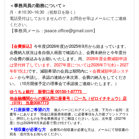
＜事務局員の勤務について＞
月・木10:30~16:30 （祝祭日を除く）
電話受付はしておりませんので、お問合せ等はメールにてご連絡
ください。
【事務局メール：jssace.office@gmail.com】
【会費振込】
今年度(
2026年度)が2025年9月から始まっています。
会費納入状況は各自個人画面で確認の上、会費未納分と今年度分
の会費の振込みをお願いいたします。尚、
2026年度会費減額申請
は受付終了しています。2027年度については2026年7/1(水)～2027
年8/15(土)
です。減額希望の会員は期間内に
＜会費減額申請システ
ム＞
から申請し、承認の連絡が来次第、会費の納入をしてくださ
い。（10月開催予定の理事会で承認後ご連絡いたします。）
ゆうちょ銀行 振替口座 00150-1-87773
他金融機関からの振込用口座番号：〇一九（ゼロイチキュウ）店
（019） 当座0087773
＊口座振替ご希望の方
個人ページにログインした後、下方の＜会則・文
書等＞にあります「預金口座振替依頼書」に必要事項を入力後プリントアウト
し、押印したものを学会事務局までご郵送ください。なお、次年度（2027年
度）分は2026年9月末必着で受け付けています。
＊領収書が必要な方
会費等の領収書が必要な方は、メールにて領収書の
宛名・送付先をお知らせください。