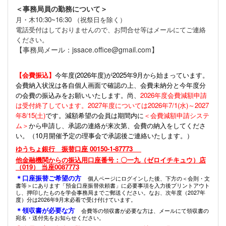
＜事務局員の勤務について＞
月・木10:30~16:30 （祝祭日を除く）
電話受付はしておりませんので、お問合せ等はメールにてご連絡
ください。
【事務局メール：jssace.office@gmail.com】
【会費振込】
今年度(
2026年度)が2025年9月から始まっています。
会費納入状況は各自個人画面で確認の上、会費未納分と今年度分
の会費の振込みをお願いいたします。尚、
2026年度会費減額申請
は受付終了しています。2027年度については2026年7/1(水)～2027
年8/15(土)
です。減額希望の会員は期間内に
＜会費減額申請システ
ム＞
から申請し、承認の連絡が来次第、会費の納入をしてくださ
い。（10月開催予定の理事会で承認後ご連絡いたします。）
ゆうちょ銀行 振替口座 00150-1-87773
他金融機関からの振込用口座番号：〇一九（ゼロイチキュウ）店
（019） 当座0087773
＊口座振替ご希望の方
個人ページにログインした後、下方の＜会則・文
書等＞にあります「預金口座振替依頼書」に必要事項を入力後プリントアウト
し、押印したものを学会事務局までご郵送ください。なお、次年度（2027年
度）分は2026年9月末必着で受け付けています。
＊領収書が必要な方
会費等の領収書が必要な方は、メールにて領収書の
宛名・送付先をお知らせください。