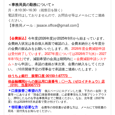
＜事務局員の勤務について＞
月・木10:30~16:30 （祝祭日を除く）
電話受付はしておりませんので、お問合せ等はメールにてご連絡
ください。
【事務局メール：jssace.office@gmail.com】
【会費振込】
今年度(
2026年度)が2025年9月から始まっています。
会費納入状況は各自個人画面で確認の上、会費未納分と今年度分
の会費の振込みをお願いいたします。尚、
2026年度会費減額申請
は受付終了しています。2027年度については2026年7/1(水)～2027
年8/15(土)
です。減額希望の会員は期間内に
＜会費減額申請システ
ム＞
から申請し、承認の連絡が来次第、会費の納入をしてくださ
い。（10月開催予定の理事会で承認後ご連絡いたします。）
ゆうちょ銀行 振替口座 00150-1-87773
他金融機関からの振込用口座番号：〇一九（ゼロイチキュウ）店
（019） 当座0087773
＊口座振替ご希望の方
個人ページにログインした後、下方の＜会則・文
書等＞にあります「預金口座振替依頼書」に必要事項を入力後プリントアウト
し、押印したものを学会事務局までご郵送ください。なお、次年度（2027年
度）分は2026年9月末必着で受け付けています。
＊領収書が必要な方
会費等の領収書が必要な方は、メールにて領収書の
宛名・送付先をお知らせください。