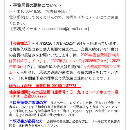
＜事務局員の勤務について＞
月・木10:30~16:30 （祝祭日を除く）
電話受付はしておりませんので、お問合せ等はメールにてご連絡
ください。
【事務局メール：jssace.office@gmail.com】
【会費振込】
今年度(
2026年度)が2025年9月から始まっています。
会費納入状況は各自個人画面で確認の上、会費未納分と今年度分
の会費の振込みをお願いいたします。尚、
2026年度会費減額申請
は受付終了しています。2027年度については2026年7/1(水)～2027
年8/15(土)
です。減額希望の会員は期間内に
＜会費減額申請システ
ム＞
から申請し、承認の連絡が来次第、会費の納入をしてくださ
い。（10月開催予定の理事会で承認後ご連絡いたします。）
ゆうちょ銀行 振替口座 00150-1-87773
他金融機関からの振込用口座番号：〇一九（ゼロイチキュウ）店
（019） 当座0087773
＊口座振替ご希望の方
個人ページにログインした後、下方の＜会則・文
書等＞にあります「預金口座振替依頼書」に必要事項を入力後プリントアウト
し、押印したものを学会事務局までご郵送ください。なお、次年度（2027年
度）分は2026年9月末必着で受け付けています。
＊領収書が必要な方
会費等の領収書が必要な方は、メールにて領収書の
宛名・送付先をお知らせください。